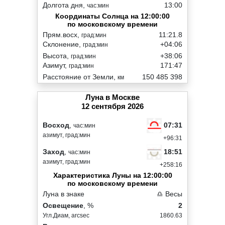
Долгота дня,
13:00
час:мин
Координаты Солнца на 12:00:00
по московскому времени
Прям.восх,
11:21.8
град:мин
Склонение,
+04:06
град:мин
Высота,
+38:06
град:мин
Азимут,
171:47
град:мин
Расстояние от Земли,
150 485 398
км
Луна в Москве
12 сентября 2026
07:31
Восход
,
час:мин
азимут, град:мин
+96:31
18:51
Заход
,
час:мин
азимут, град:мин
+258:16
Характеристика Луны на 12:00:00
по московскому времени
Луна в знаке
♎ Весы
Освещение
, %
2
Угл.Диам, arcsec
1860.63