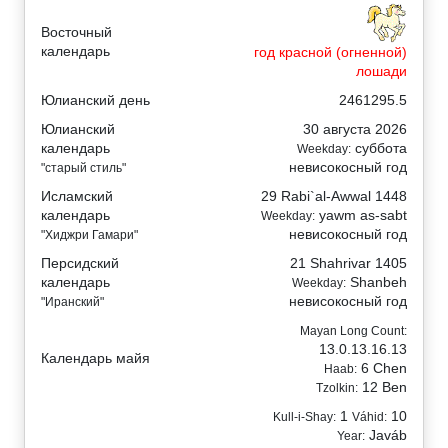
Восточный
календарь
год красной (огненной)
лошади
Юлианский день
2461295.5
Юлианский
30 августа 2026
календарь
суббота
Weekday:
невисокосный год
"старый стиль"
Исламский
29 Rabi`al-Awwal 1448
календарь
yawm as-sabt
Weekday:
невисокосный год
"Хиджри Гамари"
Персидский
21 Shahrivar 1405
календарь
Shanbeh
Weekday:
невисокосный год
"Иранский"
Mayan Long Count:
13.0.13.16.13
Календарь майя
6 Chen
Haab:
12 Ben
Tzolkin:
1
10
Kull-i-Shay:
Váhid:
Javáb
Year: