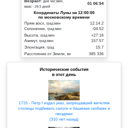
Возраст
:
дни час:мин,
01 06:54
макс - 29.5 дней
Координаты Луны на 12:00:00
по московскому времени
Прям.восх,
12:14.2
град:мин
Склонение,
-04:52
град:мин
Высота,
+27:16
град:мин
Азимут,
157:57
град:мин
Элонгация,
15.7
град
Расстояние от Земли,
385 336
км
Исторические события
в этот день
1715 - Петр I издал указ, запрещавший жителям
столицы подбивать сапоги и башмаки скобами и
гвоздями
(310 лет назад)