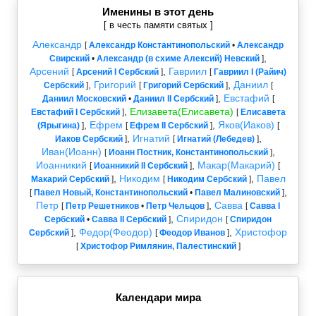
Именины в этот день
[ в честь памяти святых ]
Александр
[
Александр Константинопольский
•
Александр
,
Свирский
•
Александр (в схиме Алексий) Невский
]
Арсений
,
Гавриил
[
Арсений I Сербский
]
[
Гавриил I (Райич)
,
Григорий
,
Даниил
Сербский
]
[
Григорий Сербский
]
[
,
Евстафий
Даниил Московский
•
Даниил II Сербский
]
[
,
Елизавета(Елисавета)
Евстафий I Сербский
]
[
Елисавета
,
Ефрем
,
Яков(Иаков)
(Ярыгина)
]
[
Ефрем II Сербский
]
[
,
Игнатий
,
Иаков Сербский
]
[
Игнатий (Лебедев)
]
Иван(Иоанн)
,
[
Иоанн Постник, Константинопольский
]
Иоанникий
,
Макар(Макарий)
[
Иоанникий II Сербский
]
[
,
Никодим
,
Павел
Макарий Сербский
]
[
Никодим Сербский
]
,
[
Павел Новый, Константинопольский
•
Павел Малиновский
]
Петр
,
Савва
[
Петр Решетников
•
Петр Чельцов
]
[
Савва I
,
Спиридон
Сербский
•
Савва II Сербский
]
[
Спиридон
,
Федор(Феодор)
,
Христофор
Сербский
]
[
Феодор Иванов
]
[
Христофор Римлянин, Палестинский
]
Календари мира