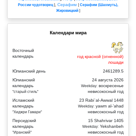
,
Серафим
России чудотворец
]
[
Серафим (Шахмуть),
Жировицкий
]
Календари мира
Восточный
календарь
год красной (огненной)
лошади
Юлианский день
2461289.5
Юлианский
24 августа 2026
календарь
воскресенье
Weekday:
невисокосный год
"старый стиль"
Исламский
23 Rabi`al-Awwal 1448
календарь
yawm al-'ahad
Weekday:
невисокосный год
"Хиджри Гамари"
Персидский
15 Shahrivar 1405
календарь
Yekshanbeh
Weekday:
невисокосный год
"Иранский"