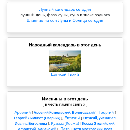
Лунный календарь сегодня
лунный день, фаза луны, луна в знаке зодиака
Влияние на сон Луны и Солнца сегодня
Народный календарь в этот день
Евтихий Тихий
Именины в этот день
[ в честь памяти святых ]
Арсений
,
Георгий
[
Арсений Комельский, Вологодский
]
[
,
Евтихий
Георгий Лимниот (Озерник)
]
[
Евтихий, ученик ап.
,
Кузьма(Косма)
Иоанна Богослова
]
[
Косма Этолийский,
,
Петр
Афонский, Албанский
]
[
Петр Московский, всея