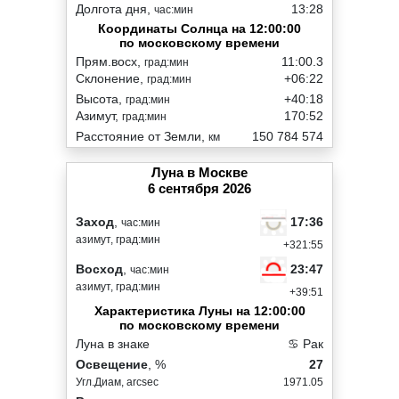
Долгота дня,
13:28
час:мин
Координаты Солнца на 12:00:00
по московскому времени
Прям.восх,
11:00.3
град:мин
Склонение,
+06:22
град:мин
Высота,
+40:18
град:мин
Азимут,
170:52
град:мин
Расстояние от Земли,
150 784 574
км
Луна в Москве
6 сентября 2026
17:36
Заход
,
час:мин
азимут, град:мин
+321:55
23:47
Восход
,
час:мин
азимут, град:мин
+39:51
Характеристика Луны на 12:00:00
по московскому времени
Луна в знаке
♋ Рак
Освещение
, %
27
Угл.Диам, arcsec
1971.05