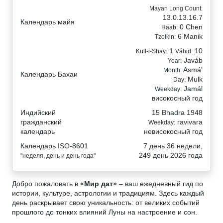
Mayan Long Count:
13.0.13.16.7
Календарь майя
0 Chen
Haab:
6 Manik
Tzolkin:
1
10
Kull-i-Shay:
Váhid:
Javáb
Year:
Asmá'
Month:
Календарь Бахаи
Mulk
Day:
Jamál
Weekday:
високосный год
Индийский
15 Bhadra 1948
гражданский
ravivara
Weekday:
календарь
невисокосный год
Календарь ISO-8601
7 день 36 недели,
249 день 2026 года
"неделя, день и день года"
Добро пожаловать в
«Мир дат»
– ваш ежедневный гид по
истории, культуре, астрологии и традициям. Здесь каждый
день раскрывает свою уникальность: от великих событий
прошлого до тонких влияний Луны на настроение и сон.