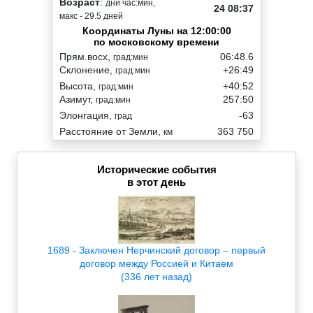
Возраст
:
дни час:мин,
24 08:37
макс - 29.5 дней
Координаты Луны на 12:00:00
по московскому времени
Прям.восх,
06:48.6
град:мин
Склонение,
+26:49
град:мин
Высота,
+40:52
град:мин
Азимут,
257:50
град:мин
Элонгация,
-63
град
Расстояние от Земли,
363 750
км
Исторические события
в этот день
1689 - Заключен Нерчинский договор – первый
договор между Россией и Китаем
(336 лет назад)