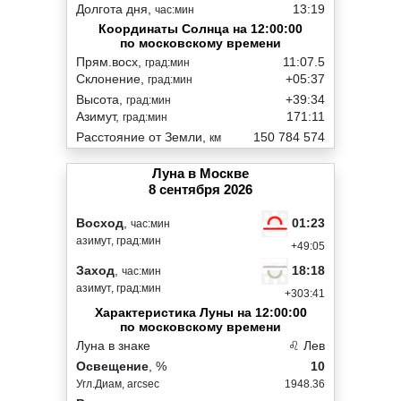
Долгота дня,
13:19
час:мин
Координаты Солнца на 12:00:00
по московскому времени
Прям.восх,
11:07.5
град:мин
Склонение,
+05:37
град:мин
Высота,
+39:34
град:мин
Азимут,
171:11
град:мин
Расстояние от Земли,
150 784 574
км
Луна в Москве
8 сентября 2026
01:23
Восход
,
час:мин
азимут, град:мин
+49:05
18:18
Заход
,
час:мин
азимут, град:мин
+303:41
Характеристика Луны на 12:00:00
по московскому времени
Луна в знаке
♌ Лев
Освещение
, %
10
Угл.Диам, arcsec
1948.36