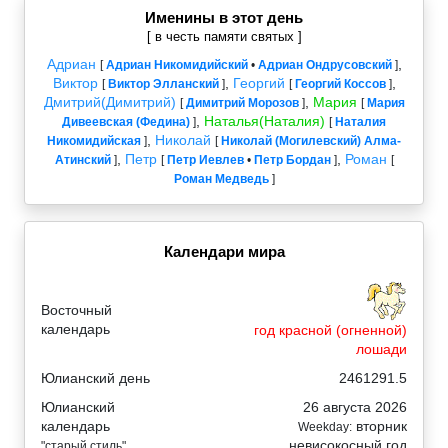
Именины в этот день
[ в честь памяти святых ]
Адриан
,
[
Адриан Никомидийский
•
Адриан Ондрусовский
]
Виктор
,
Георгий
,
[
Виктор Элланский
]
[
Георгий Коссов
]
Дмитрий(Димитрий)
,
Мария
[
Димитрий Морозов
]
[
Мария
,
Наталья(Наталия)
Дивеевская (Федина)
]
[
Наталия
,
Николай
Никомидийская
]
[
Николай (Могилевский) Алма-
,
Петр
,
Роман
Атинский
]
[
Петр Иевлев
•
Петр Бордан
]
[
Роман Медведь
]
Календари мира
Восточный
календарь
год красной (огненной)
лошади
Юлианский день
2461291.5
Юлианский
26 августа 2026
календарь
вторник
Weekday:
невисокосный год
"старый стиль"