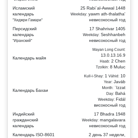
Исламский
25 Rabi`al-Awwal 1448
календарь
yawm ath-thalatha'
Weekday:
невисокосный год
"Хиджри Гамари"
Персидский
17 Shahrivar 1405
календарь
Seshhanbeh
Weekday:
невисокосный год
"Иранский"
Mayan Long Count:
13.0.13.16.9
Календарь майя
2 Chen
Haab:
8 Muluc
Tzolkin:
1
10
Kull-i-Shay:
Váhid:
Javáb
Year:
`Izzat
Month:
Календарь Бахаи
Bahá
Day:
Fidál
Weekday:
високосный год
Индийский
17 Bhadra 1948
гражданский
mangalavara
Weekday:
календарь
невисокосный год
Календарь ISO-8601
2 день 37 недели,