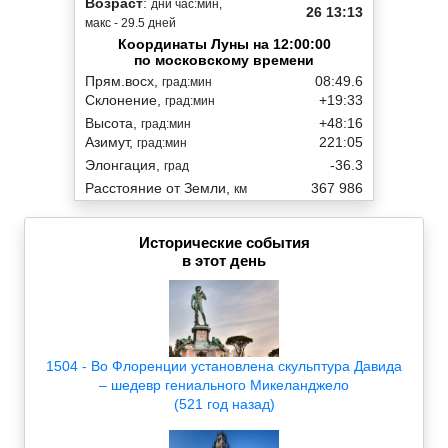
Возраст
:
дни час:мин,
26 13:13
макс - 29.5 дней
Координаты Луны на 12:00:00
по московскому времени
Прям.восх,
08:49.6
град:мин
Склонение,
+19:33
град:мин
Высота,
+48:16
град:мин
Азимут,
221:05
град:мин
Элонгация,
-36.3
град
Расстояние от Земли,
367 986
км
Исторические события
в этот день
1504 - Во Флоренции установлена скульптура Давида
– шедевр гениального Микеланджело
(521 год назад)