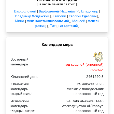
[ в честь памяти святых ]
Варфоломей
,
Владимир
[
Варфоломей (Нафана́ил)
]
[
,
Евлогий
,
Владимир Мощанский
]
[
Евлогий Едесский
]
Мина
,
Моисей
[
Мина Константинопольский
]
[
Моисей
,
Тит
(Кожин)
]
[
Тит Критский
]
Календари мира
Восточный
календарь
год красной (огненной)
лошади
Юлианский день
2461290.5
Юлианский
25 августа 2026
календарь
понедельник
Weekday:
невисокосный год
"старый стиль"
Исламский
24 Rabi`al-Awwal 1448
календарь
yawm al-'ithnayn
Weekday:
невисокосный год
"Хиджри Гамари"