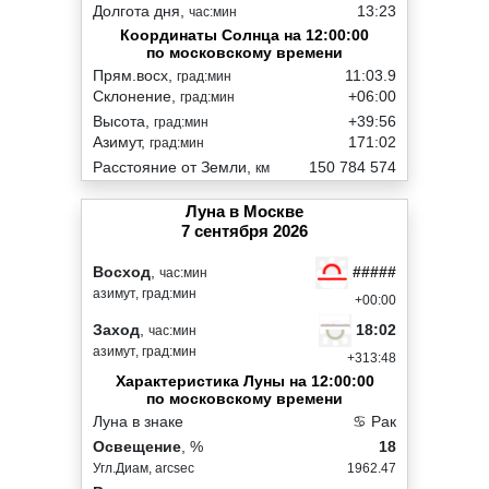
Долгота дня,
13:23
час:мин
Координаты Солнца на 12:00:00
по московскому времени
Прям.восх,
11:03.9
град:мин
Склонение,
+06:00
град:мин
Высота,
+39:56
град:мин
Азимут,
171:02
град:мин
Расстояние от Земли,
150 784 574
км
Луна в Москве
7 сентября 2026
#####
Восход
,
час:мин
азимут, град:мин
+00:00
18:02
Заход
,
час:мин
азимут, град:мин
+313:48
Характеристика Луны на 12:00:00
по московскому времени
Луна в знаке
♋ Рак
Освещение
, %
18
Угл.Диам, arcsec
1962.47