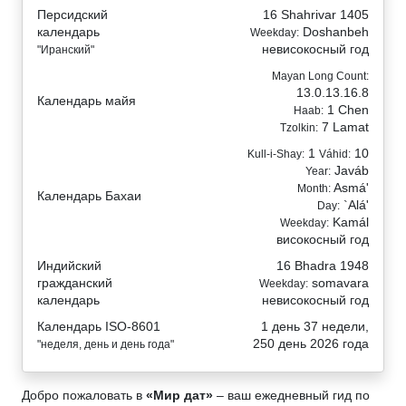
Персидский
16 Shahrivar 1405
календарь
Doshanbeh
Weekday:
невисокосный год
"Иранский"
Mayan Long Count:
13.0.13.16.8
Календарь майя
1 Chen
Haab:
7 Lamat
Tzolkin:
1
10
Kull-i-Shay:
Váhid:
Javáb
Year:
Asmá'
Month:
Календарь Бахаи
`Alá'
Day:
Kamál
Weekday:
високосный год
Индийский
16 Bhadra 1948
гражданский
somavara
Weekday:
календарь
невисокосный год
Календарь ISO-8601
1 день 37 недели,
250 день 2026 года
"неделя, день и день года"
Добро пожаловать в
«Мир дат»
– ваш ежедневный гид по