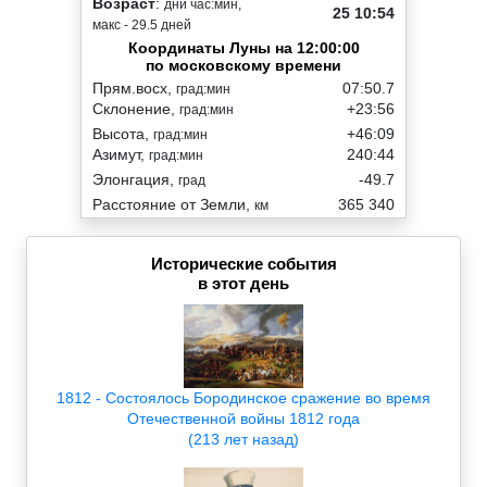
Возраст
:
дни час:мин,
25 10:54
макс - 29.5 дней
Координаты Луны на 12:00:00
по московскому времени
Прям.восх,
07:50.7
град:мин
Склонение,
+23:56
град:мин
Высота,
+46:09
град:мин
Азимут,
240:44
град:мин
Элонгация,
-49.7
град
Расстояние от Земли,
365 340
км
Исторические события
в этот день
1812 - Состоялось Бородинское сражение во время
Отечественной войны 1812 года
(213 лет назад)