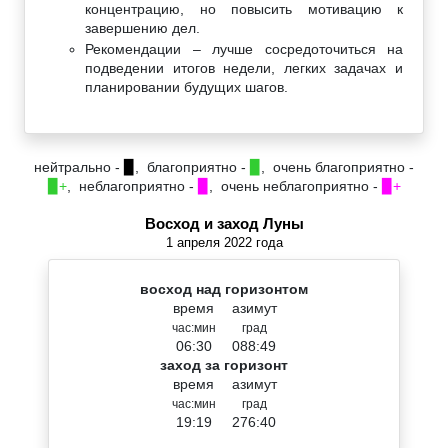
концентрацию, но повысить мотивацию к
завершению дел.
Рекомендации – лучше сосредоточиться на
подведении итогов недели, легких задачах и
планировании будущих шагов.
нейтрально -
▉
, благоприятно -
▉
, очень благоприятно -
▉+
, неблагоприятно -
▉
, очень неблагоприятно -
▉+
Восход и заход Луны
1 апреля 2022 года
восход над горизонтом
время
азимут
час:мин
град
06:30
088:49
заход за горизонт
время
азимут
час:мин
град
19:19
276:40