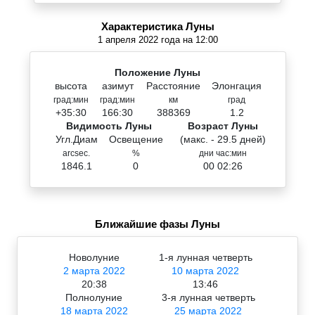
Характеристика Луны
1 апреля 2022 года на 12:00
Положение Луны
высота
азимут
Расстояние
Элонгация
град:мин
град:мин
км
град
+35:30
166:30
388369
1.2
Видимость Луны
Возраст Луны
Угл.Диам
Освещение
(макс. - 29.5 дней)
arcsec.
%
дни час:мин
1846.1
0
00 02:26
Ближайшие фазы Луны
Новолуние
1-я лунная четверть
2 марта 2022
10 марта 2022
20:38
13:46
Полнолуние
3-я лунная четверть
18 марта 2022
25 марта 2022