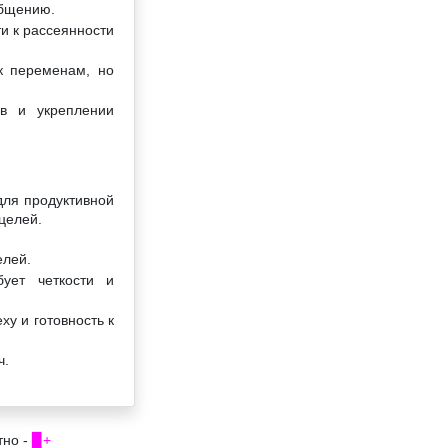
общению.
ти к рассеянности
к переменам, но
ов и укреплении
для продуктивной
целей.
елей.
ует четкости и
у и готовность к
ч.
тно -
▉+