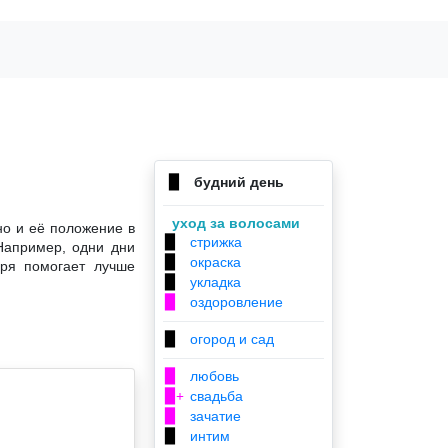
будний день
▉
уход за волосами
но и её положение в
стрижка
▉
Например, одни дни
окраска
▉
аря помогает лучше
укладка
▉
оздоровление
▉
огород и сад
▉
любовь
▉
свадьба
▉+
зачатие
▉
интим
▉