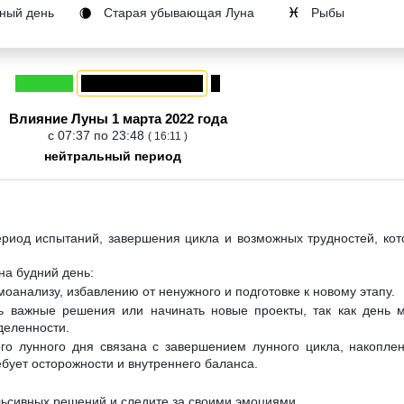
ный день
Старая убывающая Луна
Рыбы
🌘
♓
Влияние Луны 1 марта 2022 года
с 07:37 по 23:48
( 16:11 )
нейтральный период
ериод испытаний, завершения цикла и возможных трудностей, ко
на будний день:
моанализу, избавлению от ненужного и подготовке к новому этапу.
ь важные решения или начинать новые проекты, так как день м
деленности.
ого лунного дня связана с завершением лунного цикла, накопле
бует осторожности и внутреннего баланса.
льсивных решений и следите за своими эмоциями.