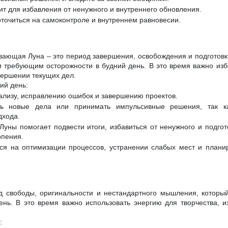
т для избавления от ненужного и внутреннего обновления.
точиться на самоконтроле и внутреннем равновесии.
вающая Луна – это период завершения, освобождения и подготовки
и требующим осторожности в будний день. В это время важно избе
вершении текущих дел.
ий день:
нализу, исправлению ошибок и завершению проектов.
ь новые дела или принимать импульсивные решения, так ка
дхода.
Луны помогает подвести итоги, избавиться от ненужного и подгот
рпения.
ся на оптимизации процессов, устранении слабых мест и плани
д свободы, оригинальности и нестандартного мышления, которы
ень. В это время важно использовать энергию для творчества, и
: