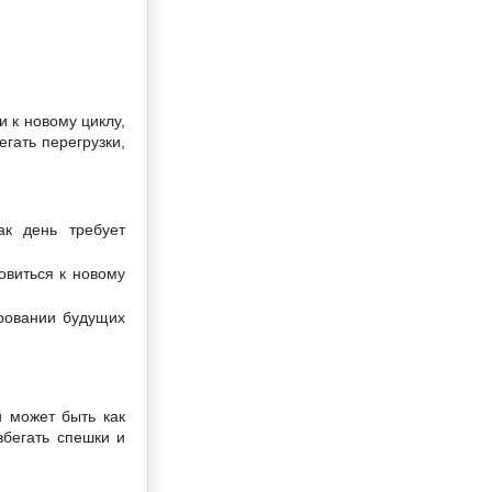
 к новому циклу,
гать перегрузки,
к день требует
овиться к новому
ровании будущих
й может быть как
збегать спешки и