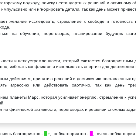
оваторскому подходу, поиску нестандартных решений и активному 
 импульсивно или игнорировать детали, так как день может привес
ает желание исследовать, стремление к свободе и готовность 
хода.
ться на обучении, переговорах, планировании будущих шаг
льности и целеустремленности, который считается благоприятным 
енно, избегать конфликтов и использовать энергию для достижения 
ивным действиям, принятию решений и достижению поставленных ц
ть агрессию или действовать хаотично, так как день треб
ием планеты Марс, которая усиливает энергию, стремление к успех
ий.
я на физической активности, переговорах и решении сложных зада
 очень благоприятно -
▉+
, неблагоприятно -
▉
, очень неблагоприя