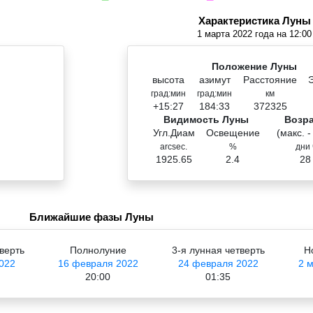
Характеристика Луны
1 марта 2022 года на 12:00
Положение Луны
высота
азимут
Расстояние
град:мин
град:мин
км
+15:27
184:33
372325
Видимость Луны
Возр
Угл.Диам
Освещение
(макс. -
arcsec.
%
дни 
1925.65
2.4
28
Ближайшие фазы Луны
верть
Полнолуние
3-я лунная четверть
Н
022
16 февраля 2022
24 февраля 2022
2 
20:00
01:35