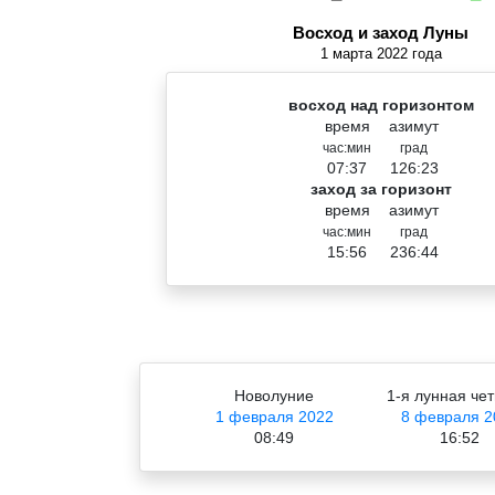
Восход и заход Луны
1 марта 2022 года
восход над горизонтом
время
азимут
час:мин
град
07:37
126:23
заход за горизонт
время
азимут
час:мин
град
15:56
236:44
Новолуние
1-я лунная чет
1 февраля 2022
8 февраля 2
08:49
16:52