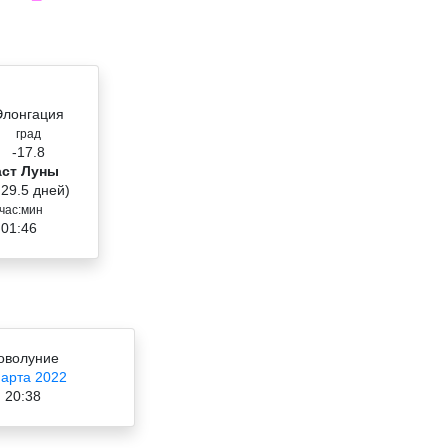
Элонгация
град
-17.8
аст Луны
 29.5 дней)
час:мин
 01:46
оволуние
марта 2022
20:38