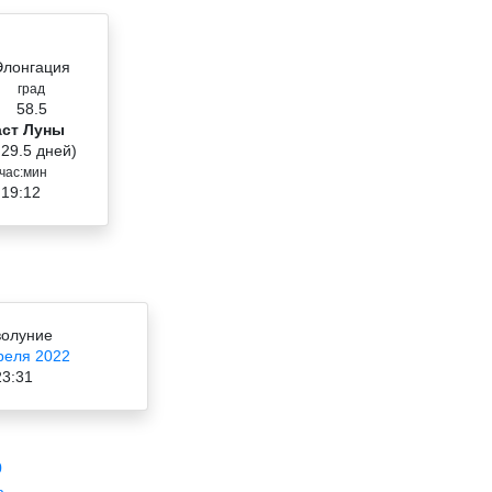
Элонгация
град
58.5
аст Луны
 29.5 дней)
час:мин
 19:12
олуние
реля 2022
23:31
0
ь