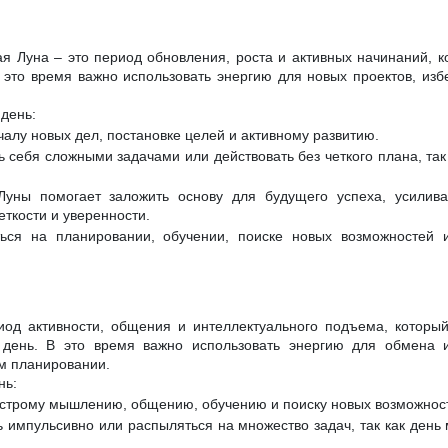
я Луна – это период обновления, роста и активных начинаний, к
 это время важно использовать энергию для новых проектов, изб
день:
чалу новых дел, постановке целей и активному развитию.
 себя сложными задачами или действовать без четкого плана, так 
Луны помогает заложить основу для будущего успеха, усилив
еткости и уверенности.
ься на планировании, обучении, поиске новых возможностей и
иод активности, общения и интеллектуального подъема, которы
 день. В это время важно использовать энергию для обмена и
ом планировании.
нь:
ыстрому мышлению, общению, обучению и поиску новых возможнос
 импульсивно или распыляться на множество задач, так как день 
.