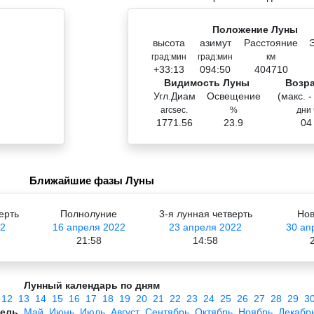
Положение Луны
высота
азимут
Расстояние
град:мин
град:мин
км
+33:13
094:50
404710
Видимость Луны
Возр
Угл.Диам
Освещение
(макс. -
arcsec.
%
дни 
1771.56
23.9
04
Ближайшие фазы Луны
ерть
Полнолуние
3-я лунная четверть
Нов
22
16 апреля 2022
23 апреля 2022
30 ап
21:58
14:58
Лунный календарь по дням
12
13
14
15
16
17
18
19
20
21
22
23
24
25
26
27
28
29
3
ель
Май
Июнь
Июль
Август
Сентябрь
Октябрь
Ноябрь
Декабр