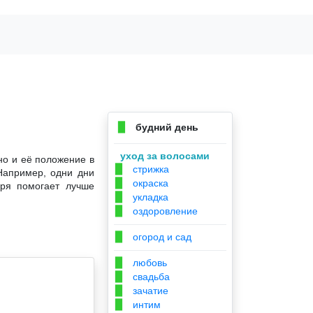
будний день
▉
уход за волосами
но и её положение в
стрижка
▉
Например, одни дни
окраска
▉
аря помогает лучше
укладка
▉
оздоровление
▉
огород и сад
▉
любовь
▉
свадьба
▉
зачатие
▉
интим
▉