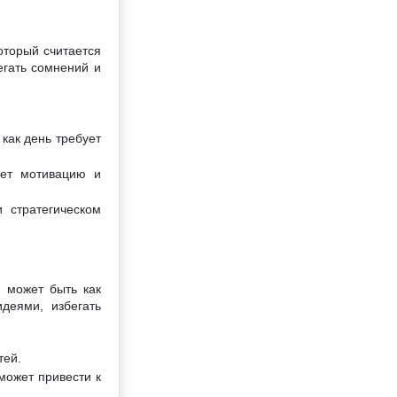
оторый считается
егать сомнений и
как день требует
ает мотивацию и
 стратегическом
й может быть как
деями, избегать
тей.
может привести к