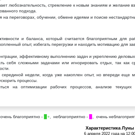
вает любознательность, стремление к новым знаниям и желание в
ованного подхода.
я на переговорах, обучении, обмене идеями и поиске нестандартн
уктивности и баланса, который считается благоприятным для р
копленный опыт, избегать перегрузки и находить мотивацию для за
центрации, эффективному выполнению задач и укреплению деловых
ть себя сложными задачами или игнорировать отдых, так как с
ости.
 серединой недели, когда уже накоплен опыт, но впереди еще м
ускорить процессы.
ться на оптимизации рабочих процессов, анализе текущих 
 очень благоприятно -
▉+
, неблагоприятно -
▉
, очень неблагоприя
Характеристика Луны
6 апреля 2022 года на 12:0