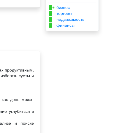
бизнес
▉+
торговля
▉
недвижимость
▉
финансы
▉
ак продуктивным,
избегать суеты и
 как день может
ние углубиться в
нализе и поиске