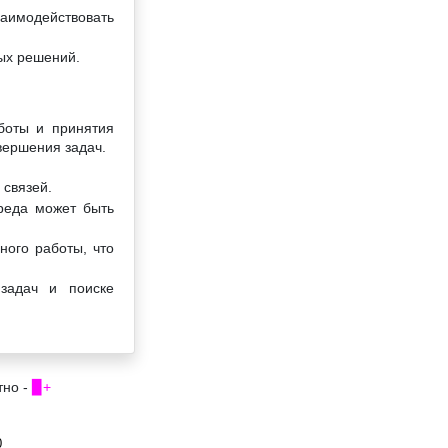
заимодействовать
ых решений.
аботы и принятия
вершения задач.
 связей.
реда может быть
ного работы, что
задач и поиске
тно -
▉+
0