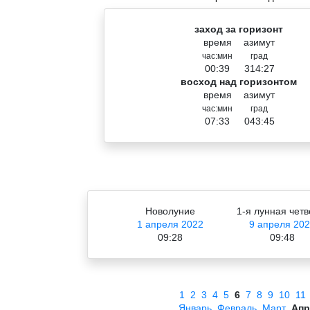
заход за горизонт
время
азимут
час:мин
град
00:39
314:27
восход над горизонтом
время
азимут
час:мин
град
07:33
043:45
Новолуние
1-я лунная четв
1 апреля 2022
9 апреля 20
09:28
09:48
1
2
3
4
5
6
7
8
9
10
11
Январь
Февраль
Март
Апр