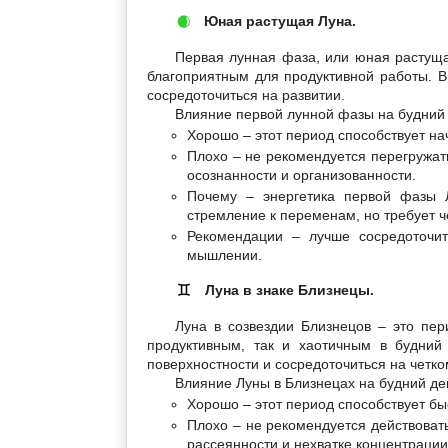
Юная растущая Луна.
🌒
Первая лунная фаза, или юная растуща
благоприятным для продуктивной работы. В
сосредоточиться на развитии.
Влияние первой лунной фазы на будний 
Хорошо – этот период способствует на
Плохо – не рекомендуется перегружать
осознанности и организованности.
Почему – энергетика первой фазы 
стремление к переменам, но требует ч
Рекомендации – лучше сосредоточит
мышлении.
Луна в знаке Близнецы.
♊
Луна в созвездии Близнецов – это пер
продуктивным, так и хаотичным в будний
поверхностности и сосредоточиться на четк
Влияние Луны в Близнецах на будний де
Хорошо – этот период способствует б
Плохо – не рекомендуется действовать
рассеянности и нехватке концентрации