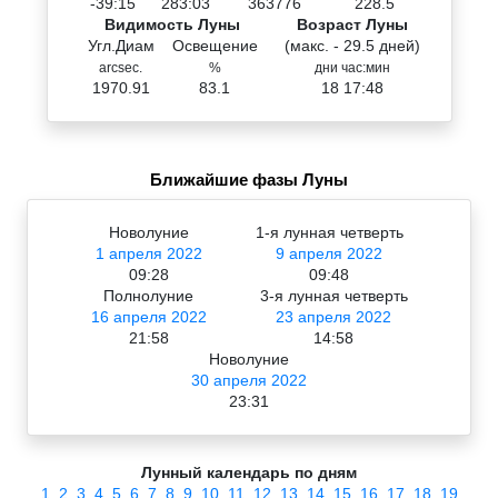
-39:15
283:03
363776
228.5
Видимость Луны
Возраст Луны
Угл.Диам
Освещение
(макс. - 29.5 дней)
arcsec.
%
дни час:мин
1970.91
83.1
18 17:48
Ближайшие фазы Луны
Новолуние
1-я лунная четверть
1 апреля 2022
9 апреля 2022
09:28
09:48
Полнолуние
3-я лунная четверть
16 апреля 2022
23 апреля 2022
21:58
14:58
Новолуние
30 апреля 2022
23:31
Лунный календарь по дням
1
2
3
4
5
6
7
8
9
10
11
12
13
14
15
16
17
18
19