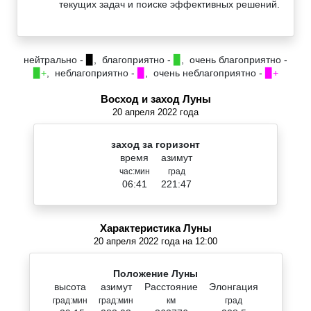
текущих задач и поиске эффективных решений.
нейтрально -
▉
, благоприятно -
▉
, очень благоприятно -
▉+
, неблагоприятно -
▉
, очень неблагоприятно -
▉+
Восход и заход Луны
20 апреля 2022 года
заход за горизонт
время
азимут
час:мин
град
06:41
221:47
Характеристика Луны
20 апреля 2022 года на 12:00
Положение Луны
высота
азимут
Расстояние
Элонгация
град:мин
град:мин
км
град