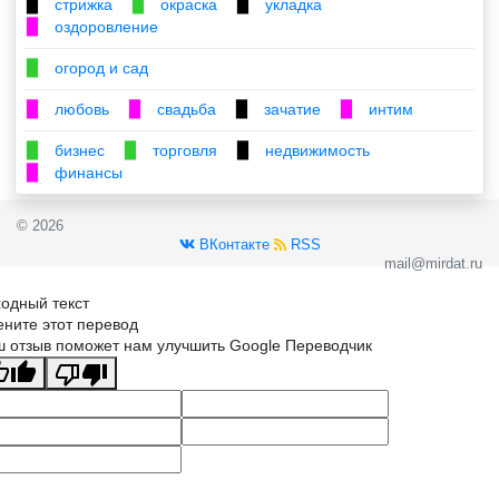
стрижка
окраска
укладка
▉
▉
▉
оздоровление
▉
огород и сад
▉
любовь
свадьба
зачатие
интим
▉
▉
▉
▉
бизнес
торговля
недвижимость
▉
▉
▉
финансы
▉
© 2026
ВКонтакте
RSS
mail@mirdat.ru
одный текст
ните этот перевод
 отзыв поможет нам улучшить Google Переводчик