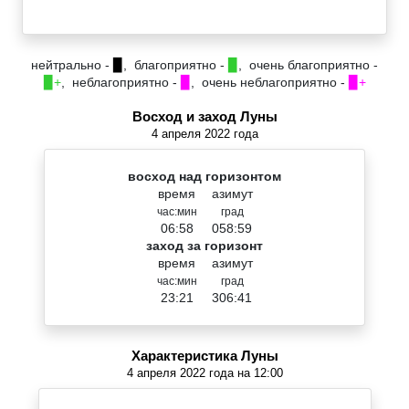
нейтрально -
▉
, благоприятно -
▉
, очень благоприятно -
▉+
, неблагоприятно -
▉
, очень неблагоприятно -
▉+
Восход и заход Луны
4 апреля 2022 года
восход над горизонтом
время
азимут
час:мин
град
06:58
058:59
заход за горизонт
время
азимут
час:мин
град
23:21
306:41
Характеристика Луны
4 апреля 2022 года на 12:00