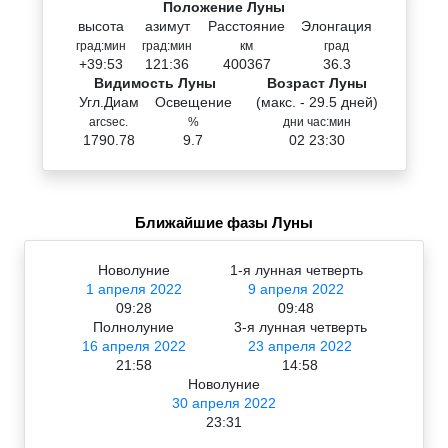
Положение Луны
высота
азимут
Расстояние
Элонгация
град:мин
град:мин
км
град
+39:53
121:36
400367
36.3
Видимость Луны
Возраст Луны
Угл.Диам
Освещение
(макс. - 29.5 дней)
arcsec.
%
дни час:мин
1790.78
9.7
02 23:30
Ближайшие фазы Луны
Новолуние
1-я лунная четверть
1 апреля 2022
9 апреля 2022
09:28
09:48
Полнолуние
3-я лунная четверть
16 апреля 2022
23 апреля 2022
21:58
14:58
Новолуние
30 апреля 2022
23:31