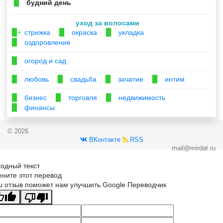
будний день
▉
уход за волосами
стрижка
окраска
укладка
▉+
▉
▉
оздоровление
▉
огород и сад
▉
любовь
свадьба
зачатие
интим
▉
▉
▉
▉
бизнес
торговля
недвижимость
▉
▉
▉
финансы
▉
© 2026
ВКонтакте
RSS
mail@mirdat.ru
одный текст
ните этот перевод
 отзыв поможет нам улучшить Google Переводчик