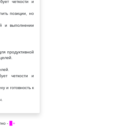
бует четкости и
пить позиции, но
ий и выполнении
для продуктивной
целей.
елей.
ует четкости и
у и готовность к
ч.
тно -
▉+