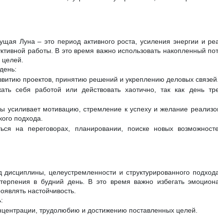
ущая Луна – это период активного роста, усиления энергии и ре
ктивной работы. В это время важно использовать накопленный пот
 целей.
день:
азвитию проектов, принятию решений и укреплению деловых связей
ать себя работой или действовать хаотично, так как день тре
ы усиливает мотивацию, стремление к успеху и желание реализо
кого подхода.
ься на переговорах, планировании, поиске новых возможност
од дисциплины, целеустремленности и структурированного подход
терпения в будний день. В это время важно избегать эмоцион
оявлять настойчивость.
:
онцентрации, трудолюбию и достижению поставленных целей.