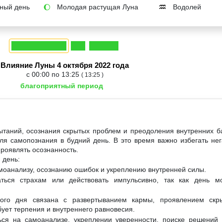
ный день
Молодая растущая Луна
Водолей
🌔
♒
Влияние Луны 4 октября 2022 года
с 00:00 по 13:25
( 13:25 )
благоприятный период
ытаний, осознания скрытых проблем и преодоления внутренних б
ля самопознания в будний день. В это время важно избегать не
проявлять осознанность.
 день:
амоанализу, осознанию ошибок и укреплению внутренней силы.
ться страхам или действовать импульсивно, так как день м
ного дня связана с развертыванием кармы, проявлением ск
ует терпения и внутреннего равновесия.
ься на самоанализе, укреплении уверенности, поиске решений 