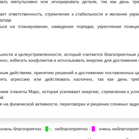
ать импульсивно или игнорировать детали, так как день тре
ает ответственность, стремление к стабильности и желание укре
дхода.
ться на планировании, наведении порядка, укреплении позиц
льности и целеустремленности, который считается благоприятным 
енно, избегать конфликтов и использовать энергию для достижения 
ивным действиям, принятию решений и достижению поставленных ц
ть агрессию или действовать хаотично, так как день треб
ием планеты Марс, которая усиливает энергию, стремление к успех
ий.
я на физической активности, переговорах и решении сложных зада
 очень благоприятно -
▉+
, неблагоприятно -
▉
, очень неблагоприя