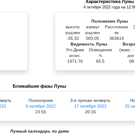
Характеристика Луны
4 октября 2022 года на 12:0
Положение Луны
высота
азимут
Расстояние
град:мин
град:мин
км
-35:32
083:05
363619
Видимость Луны
Возр
Угл.Диам
Освещение
(макс. -
arcsec.
%
дни 
1971.76
65.5
08
Ближайшие фазы Луны
тверть
Полнолуние
3-я лунная четверть
Но
022
9 октября 2022
17 октября 2022
25 о
23:55
20:16
Лунный календарь по дням