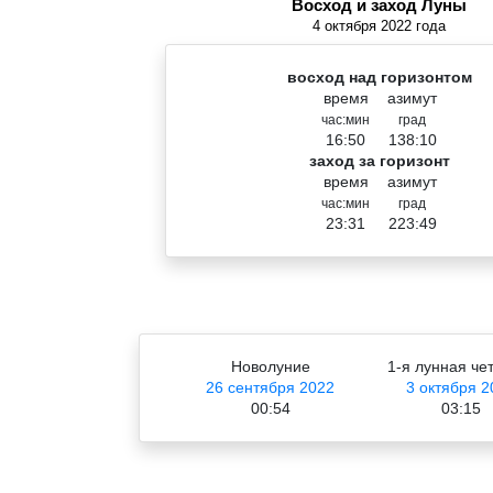
Восход и заход Луны
4 октября 2022 года
восход над горизонтом
время
азимут
час:мин
град
16:50
138:10
заход за горизонт
время
азимут
час:мин
град
23:31
223:49
Новолуние
1-я лунная че
26 сентября 2022
3 октября 2
00:54
03:15