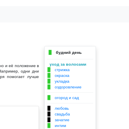
будний день
▉
уход за волосами
но и её положение в
стрижка
▉
Например, одни дни
окраска
▉
аря помогает лучше
укладка
▉
оздоровление
▉
огород и сад
▉
любовь
▉
свадьба
▉
зачатие
▉
интим
▉