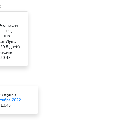
0
Элонгация
град
108.1
аст Луны
 29.5 дней)
час:мин
 20:48
волуние
ктября 2022
13:48