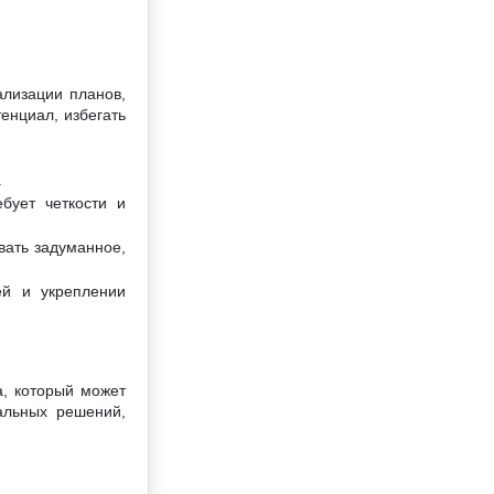
ализации планов,
енциал, избегать
.
бует четкости и
вать задуманное,
ей и укреплении
а, который может
альных решений,