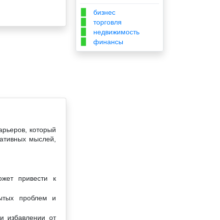
бизнес
▉
торговля
▉
недвижимость
▉
финансы
▉
арьеров, который
гативных мыслей,
ожет привести к
рытых проблем и
и избавлении от