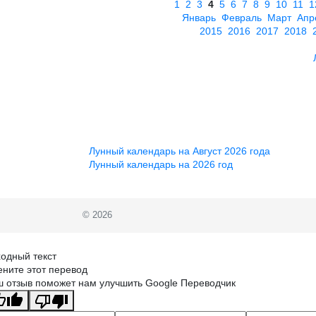
1
2
3
4
5
6
7
8
9
10
11
1
Январь
Февраль
Март
Апр
2015
2016
2017
2018
Лунный календарь на Август 2026 года
Лунный календарь на 2026 год
© 2026
одный текст
ните этот перевод
 отзыв поможет нам улучшить Google Переводчик