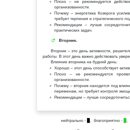
Плохо – не рекомендуется действов
организованности.
Почему – энергетика Козерога усилив
требует терпения и стратегического по
Рекомендации – лучше сосредоточи
практических задач.
Вторник.
♂
Вторник – это день активности, решите
работы. В этот день важно действовать увер
Влияние вторника на будний день:
Хорошо – этот день способствует акт
Плохо – не рекомендуется проявля
организованности.
Почему – вторник находится под влиян
переменам, но требует контроля эмоц
Рекомендации – лучше сосредоточитьс
нейтрально -
▉
, благоприятно -
▉
,