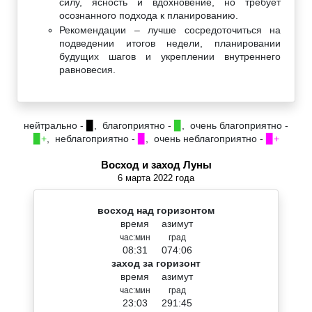
силу, ясность и вдохновение, но требует
осознанного подхода к планированию.
Рекомендации – лучше сосредоточиться на
подведении итогов недели, планировании
будущих шагов и укреплении внутреннего
равновесия.
нейтрально -
▉
, благоприятно -
▉
, очень благоприятно -
▉+
, неблагоприятно -
▉
, очень неблагоприятно -
▉+
Восход и заход Луны
6 марта 2022 года
восход над горизонтом
время
азимут
час:мин
град
08:31
074:06
заход за горизонт
время
азимут
час:мин
град
23:03
291:45