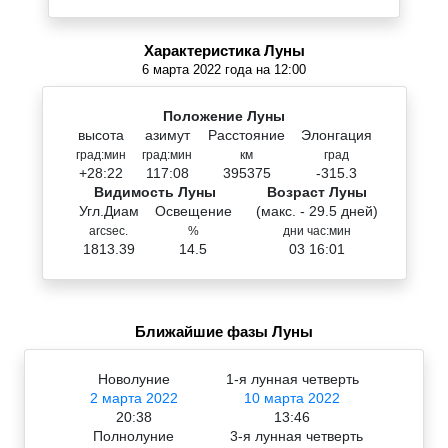
Характеристика Луны
6 марта 2022 года на 12:00
Положение Луны
высота
азимут
Расстояние
Элонгация
град:мин
град:мин
км
град
+28:22
117:08
395375
-315.3
Видимость Луны
Возраст Луны
Угл.Диам
Освещение
(макс. - 29.5 дней)
arcsec.
%
дни час:мин
1813.39
14.5
03 16:01
Ближайшие фазы Луны
Новолуние
1-я лунная четверть
2 марта 2022
10 марта 2022
20:38
13:46
Полнолуние
3-я лунная четверть