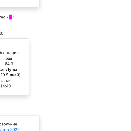
тно -
▉+
00
Элонгация
град
-84.3
аст Луны
 29.5 дней)
час:мин
 14:49
оволуние
марта 2022