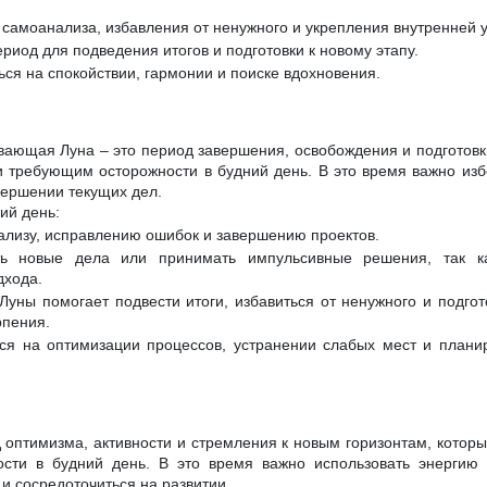
 самоанализа, избавления от ненужного и укрепления внутренней 
риод для подведения итогов и подготовки к новому этапу.
ься на спокойствии, гармонии и поиске вдохновения.
вающая Луна – это период завершения, освобождения и подготовки
и требующим осторожности в будний день. В это время важно избе
вершении текущих дел.
ий день:
нализу, исправлению ошибок и завершению проектов.
ь новые дела или принимать импульсивные решения, так ка
дхода.
Луны помогает подвести итоги, избавиться от ненужного и подгот
рпения.
ся на оптимизации процессов, устранении слабых мест и плани
д оптимизма, активности и стремления к новым горизонтам, которы
ости в будний день. В это время важно использовать энергию
и сосредоточиться на развитии.