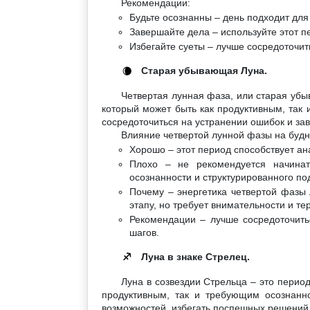
Рекомендации:
Будьте осознанны – день подходит для
Завершайте дела – используйте этот пе
Избегайте суеты – лучше сосредоточит
Старая убывающая Луна.
🌘
Четвертая лунная фаза, или старая убы
который может быть как продуктивным, так 
сосредоточиться на устранении ошибок и за
Влияние четвертой лунной фазы на будн
Хорошо – этот период способствует а
Плохо – не рекомендуется начинат
осознанности и структурированного по
Почему – энергетика четвертой фазы 
этапу, но требует внимательности и те
Рекомендации – лучше сосредоточить
шагов.
Луна в знаке Стрелец.
♐
Луна в созвездии Стрельца – это перио
продуктивным, так и требующим осознанн
возможностей, избегать поспешных решений 