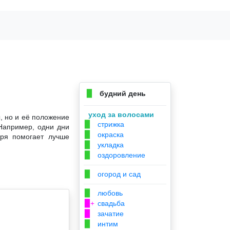
будний день
▉
уход за волосами
, но и её положение
стрижка
▉
 Например, одни дни
окраска
▉
аря помогает лучше
укладка
▉
оздоровление
▉
огород и сад
▉
любовь
▉
свадьба
▉+
зачатие
▉
интим
▉