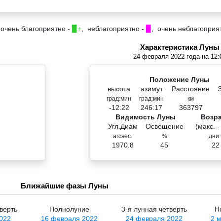
 очень благоприятно -
▉+
, неблагоприятно -
▉
, очень неблагоприя
Характеристика Луны
24 февраля 2022 года на 12:
Положение Луны
высота
азимут
Расстояние
град:мин
град:мин
км
-12:22
246:17
363797
Видимость Луны
Возр
Угл.Диам
Освещение
(макс. -
arcsec.
%
дни 
1970.8
45
22
Ближайшие фазы Луны
верть
Полнолуние
3-я лунная четверть
Н
022
16 февраля 2022
24 февраля 2022
2 