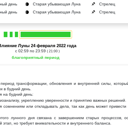
ный день
Старая убывающая Луна
Стрелец
🌘
♐
ный день
Старая убывающая Луна
Стрелец
🌘
♐
Влияние Луны 24 февраля 2022 года
с 02:59 по 23:59
( 21:00 )
благоприятный период
 период трансформации, обновления и внутренней силы, которы
и в будний день.
я на будний день:
амоанализу, укреплению уверенности и принятию важных решений.
я сомнениям или откладывать дела, так как день может привести
ртого лунного дня связана с завершением старых процессов, о
 этап, но требует внимательности и внутреннего баланса.