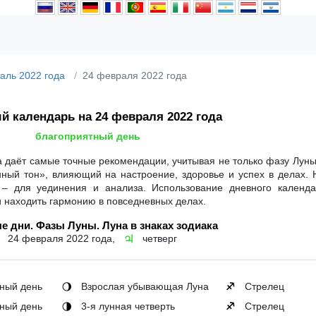
аль 2022 года
24 февраля 2022 года
й календарь на 24 февраля 2022 года
благоприятный день
 даёт самые точные рекомендации, учитывая не только фазу Луны
нный тон», влияющий на настроение, здоровье и успех в делах.
 – для уединения и анализа. Использование дневного календ
и находить гармонию в повседневных делах.
е дни. Фазы Луны. Луна в знаках зодиака
24 февраля 2022 года,
четверг
♃
ный день
Взрослая убывающая Луна
Стрелец
🌖
♐
ный день
3-я лунная четверть
Стрелец
🌗
♐