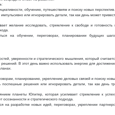
ь:
ициативности, обучению, путешествиям и поиску новых перспектив.
 импульсивно или игнорировать детали, так как день может привес
вает желание исследовать, стремление к свободе и готовность
хода.
ться на обучении, переговорах, планировании будущих шаг
остей, уверенности и стратегического мышления, который считает
 решений. В этот день важно использовать энергию для достижения
планах.
говорам, планированию, укреплению деловых связей и поиску нов
 поспешные решения или игнорировать детали, так как день тр
янием планеты Юпитер, которая усиливает стремление к успеху
т осознанности и стратегического подхода.
ся на разработке новых идей, переговорах, укреплении партнер