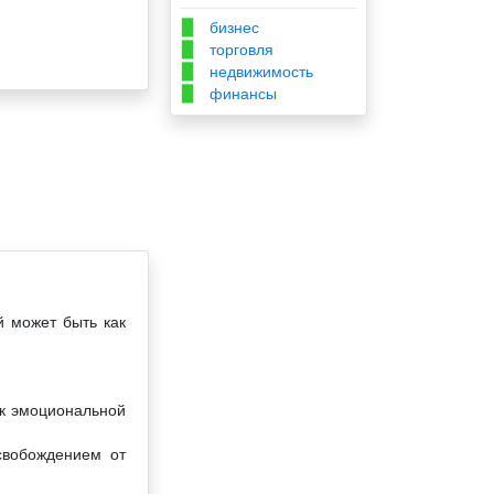
бизнес
▉
торговля
▉
недвижимость
▉
финансы
▉
й может быть как
 к эмоциональной
свобождением от