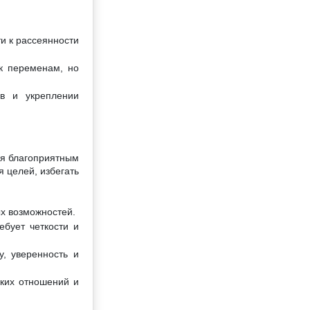
ти к рассеянности
 к переменам, но
ов и укреплении
ся благоприятным
 целей, избегать
ых возможностей.
ебует четкости и
, уверенность и
ских отношений и