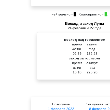
нейтрально -
▉
, благоприятно -
▉
,
Восход и заход Луны
24 февраля 2022 года
восход над горизонтом
время
азимут
час:мин
град
02:59
132:23
заход за горизонт
время
азимут
час:мин
град
10:10
225:20
Новолуние
1-я лунная чет
1 февраля 2022
8 февраля 2