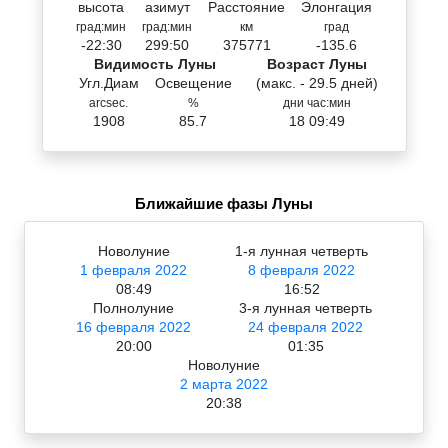
высота
азимут
Расстояние
Элонгация
град:мин
град:мин
км
град
-22:30
299:50
375771
-135.6
Видимость Луны
Возраст Луны
Угл.Диам
Освещение
(макс. - 29.5 дней)
arcsec.
%
дни час:мин
1908
85.7
18 09:49
Ближайшие фазы Луны
Новолуние
1-я лунная четверть
1 февраля 2022
8 февраля 2022
08:49
16:52
Полнолуние
3-я лунная четверть
16 февраля 2022
24 февраля 2022
20:00
01:35
Новолуние
2 марта 2022
20:38