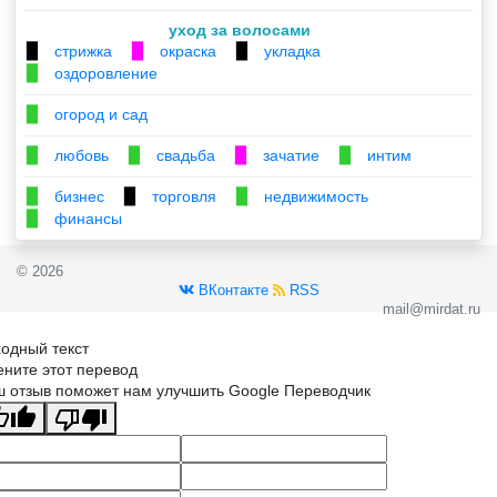
уход за волосами
стрижка
окраска
укладка
▉
▉
▉
оздоровление
▉
огород и сад
▉
любовь
свадьба
зачатие
интим
▉
▉
▉
▉
бизнес
торговля
недвижимость
▉
▉
▉
финансы
▉
© 2026
ВКонтакте
RSS
mail@mirdat.ru
одный текст
ните этот перевод
 отзыв поможет нам улучшить Google Переводчик