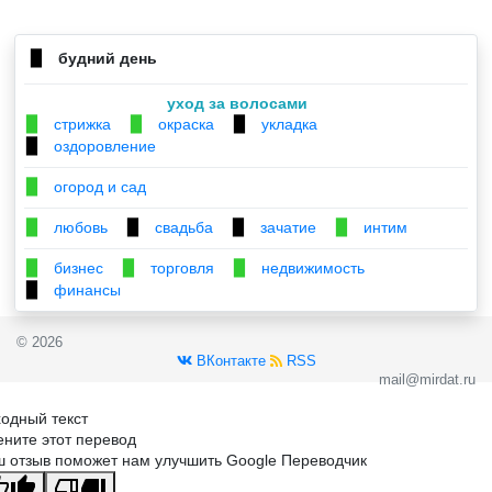
будний день
▉
уход за волосами
стрижка
окраска
укладка
▉
▉
▉
оздоровление
▉
огород и сад
▉
любовь
свадьба
зачатие
интим
▉
▉
▉
▉
бизнес
торговля
недвижимость
▉
▉
▉
финансы
▉
© 2026
ВКонтакте
RSS
mail@mirdat.ru
одный текст
ните этот перевод
 отзыв поможет нам улучшить Google Переводчик