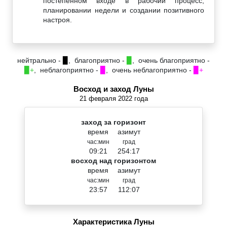
постепенном входе в рабочий процесс,
планировании недели и создании позитивного
настроя.
нейтрально -
▉
, благоприятно -
▉
, очень благоприятно -
▉+
, неблагоприятно -
▉
, очень неблагоприятно -
▉+
Восход и заход Луны
21 февраля 2022 года
заход за горизонт
время
азимут
час:мин
град
09:21
254:17
восход над горизонтом
время
азимут
час:мин
град
23:57
112:07
Характеристика Луны