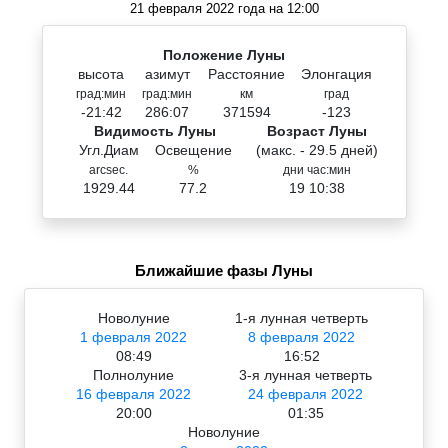
21 февраля 2022 года на 12:00
Положение Луны
высота
азимут
Расстояние
Элонгация
град:мин
град:мин
км
град
-21:42
286:07
371594
-123
Видимость Луны
Возраст Луны
Угл.Диам
Освещение
(макс. - 29.5 дней)
arcsec.
%
дни час:мин
1929.44
77.2
19 10:38
Ближайшие фазы Луны
Новолуние
1-я лунная четверть
1 февраля 2022
8 февраля 2022
08:49
16:52
Полнолуние
3-я лунная четверть
16 февраля 2022
24 февраля 2022
20:00
01:35
Новолуние