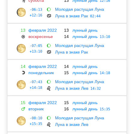
суббота
13
лунный день
♄
12:16
Молодая растущая Луна
-06:13
🌔
+12:16
Луна в знаке Рак
♋
02:44
13
февраля 2022
13
лунный день
воскресенье
14
лунный день
☉
13:10
Молодая растущая Луна
-07:05
🌔
+13:10
Луна в знаке Рак
♋
14
февраля 2022
14
лунный день
понедельник
15
лунный день
☽
14:18
Молодая растущая Луна
-07:43
🌔
+14:18
Луна в знаке Лев
♌
14:32
15
февраля 2022
15
лунный день
вторник
16
лунный день
♂
15:35
Молодая растущая Луна
-08:10
🌔
+15:35
Луна в знаке Лев
♌