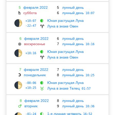
5
февраля 2022
5
лунный день
суббота
6
лунный день
♄
10:07
Юная растущая Луна
+10:07
🌒
-22:47
Луна в знаке Овен
♈
6
февраля 2022
6
лунный день
воскресенье
7
лунный день
☉
10:16
Юная растущая Луна
🌒
+10:16
Луна в знаке Овен
♈
7
февраля 2022
7
лунный день
понедельник
8
лунный день
☽
10:25
Юная растущая Луна
-00:06
🌒
+10:25
Луна в знаке Телец
♉
01:57
8
февраля 2022
8
лунный день
вторник
9
лунный день
♂
10:36
1-я лунная четверть
-01:24
🌓
16:52