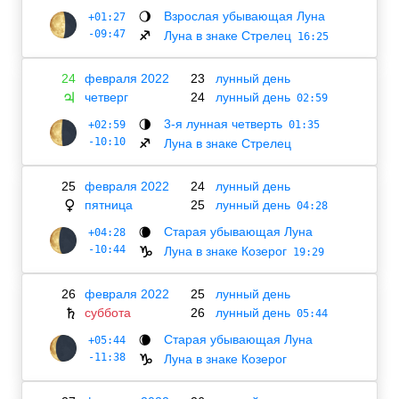
Взрослая убывающая Луна
+01:27
🌖
-09:47
Луна в знаке Стрелец
♐
16:25
24
февраля 2022
23
лунный день
четверг
24
лунный день
♃
02:59
3-я лунная четверть
+02:59
🌗
01:35
-10:10
Луна в знаке Стрелец
♐
25
февраля 2022
24
лунный день
пятница
25
лунный день
♀
04:28
Старая убывающая Луна
+04:28
🌘
-10:44
Луна в знаке Козерог
♑
19:29
26
февраля 2022
25
лунный день
суббота
26
лунный день
♄
05:44
Старая убывающая Луна
+05:44
🌘
-11:38
Луна в знаке Козерог
♑