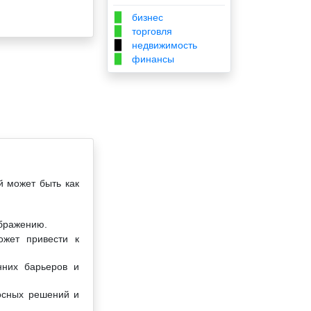
бизнес
▉
торговля
▉
недвижимость
▉
финансы
▉
й может быть как
ображению.
ожет привести к
нних барьеров и
носных решений и