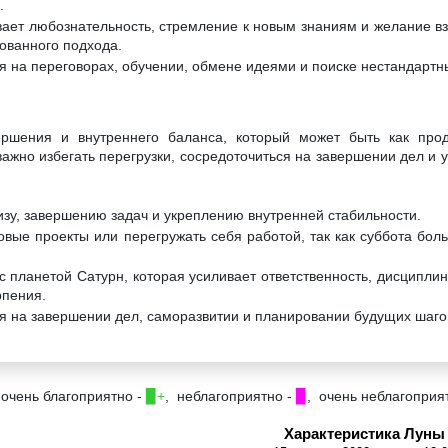
.
вает любознательность, стремление к новым знаниям и желание в
ованного подхода.
я на переговорах, обучении, обмене идеями и поиске нестандартн
ершения и внутреннего баланса, который может быть как прод
важно избегать перегрузки, сосредоточиться на завершении дел и 
изу, завершению задач и укреплению внутренней стабильности.
овые проекты или перегружать себя работой, так как суббота бол
с планетой Сатурн, которая усиливает ответственность, дисциплин
рпения.
я на завершении дел, саморазвитии и планировании будущих шаго
 очень благоприятно -
▉+
, неблагоприятно -
▉
, очень неблагоприя
Характеристика Луны