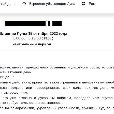
ный день
Взрослая убывающая Луна
Рак
🌖
♋
Влияние Луны 15 октября 2022 года
с 00:00 по 19:08
( 19:08 )
нейтральный период
ешительности, преодоления сомнений и духовного роста, которы
сти в будний день.
ий день:
ктивным действиям, принятию важных решений и внутреннему пре
ться гордыне или переоценивать свои силы, так как день м
очным решениям.
нного дня связана с духовным поиском, преодолением внутре
 но требует смелости и осознанности.
ся на саморазвитии, укреплении уверенности, принятии судьбо