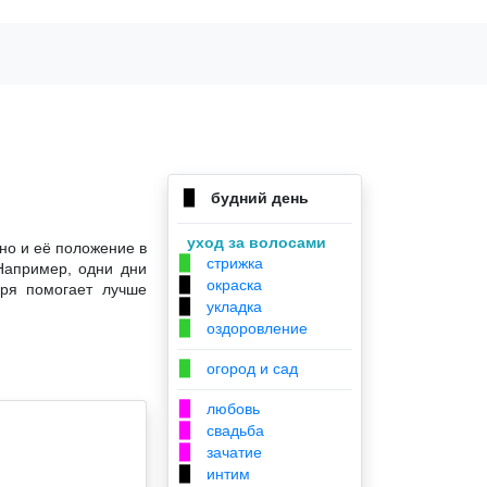
будний день
▉
уход за волосами
но и её положение в
стрижка
▉
Например, одни дни
окраска
▉
аря помогает лучше
укладка
▉
оздоровление
▉
огород и сад
▉
любовь
▉
свадьба
▉
зачатие
▉
интим
▉