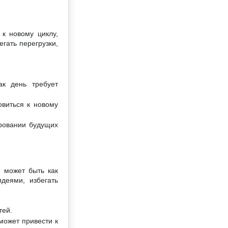
к новому циклу,
гать перегрузки,
к день требует
овиться к новому
ровании будущих
й может быть как
деями, избегать
тей.
может привести к