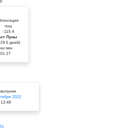
00
Элонгация
град
-115.4
аст Луны
 29.5 дней)
час:мин
 01:27
волуние
ктября 2022
13:48
31