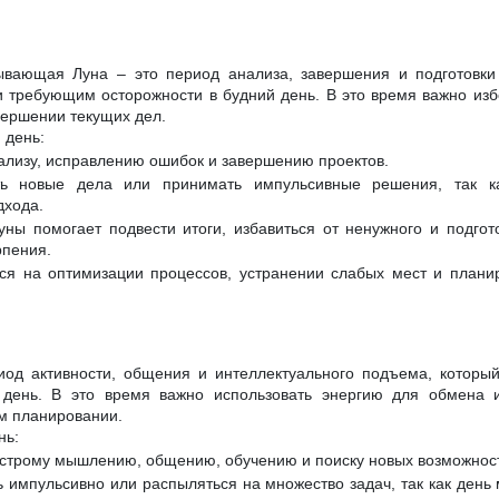
ывающая Луна – это период анализа, завершения и подготовки 
и требующим осторожности в будний день. В это время важно избе
вершении текущих дел.
 день:
нализу, исправлению ошибок и завершению проектов.
ь новые дела или принимать импульсивные решения, так ка
дхода.
ны помогает подвести итоги, избавиться от ненужного и подгот
рпения.
ся на оптимизации процессов, устранении слабых мест и плани
иод активности, общения и интеллектуального подъема, которы
 день. В это время важно использовать энергию для обмена и
ом планировании.
нь:
ыстрому мышлению, общению, обучению и поиску новых возможнос
 импульсивно или распыляться на множество задач, так как день 