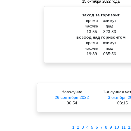
15 октября 2022 года
заход за горизонт
время
азимут
час:мин
град
13:55
323:33
восход над горизонтом
время
азимут
час:мин
град
19:39
035:56
Новолуние
1-я лунная че
26 сентября 2022
3 октября 2
00:54
03:15
1
2
3
4
5
6
7
8
9
10
11
1