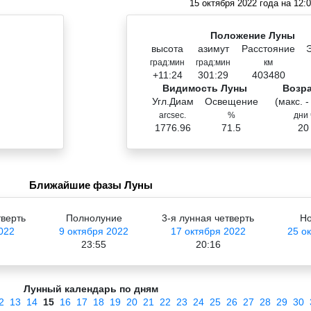
15 октября 2022 года на 12:
Положение Луны
высота
азимут
Расстояние
град:мин
град:мин
км
+11:24
301:29
403480
Видимость Луны
Возр
Угл.Диам
Освещение
(макс. -
arcsec.
%
дни 
1776.96
71.5
20
Ближайшие фазы Луны
тверть
Полнолуние
3-я лунная четверть
Но
022
9 октября 2022
17 октября 2022
25 о
23:55
20:16
Лунный календарь по дням
2
13
14
15
16
17
18
19
20
21
22
23
24
25
26
27
28
29
30