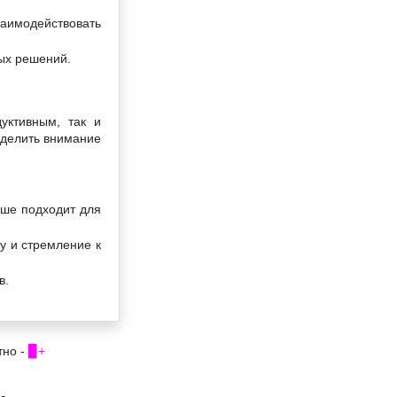
заимодействовать
ых решений.
уктивным, так и
уделить внимание
ьше подходит для
у и стремление к
в.
тно -
▉+