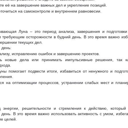
те её на завершение важных дел и укрепление позиций.
точиться на самоконтроле и внутреннем равновесии.
ывающая Луна – это период анализа, завершения и подготовки 
и требующим осторожности в будний день. В это время важно избе
вершении текущих дел.
 день:
нализу, исправлению ошибок и завершению проектов.
ь новые дела или принимать импульсивные решения, так ка
дхода.
ны помогает подвести итоги, избавиться от ненужного и подгот
рпения.
ся на оптимизации процессов, устранении слабых мест и плани
 энергии, решительности и стремления к действию, который
день. В это время важно использовать активность с умом, избег
ие целей.