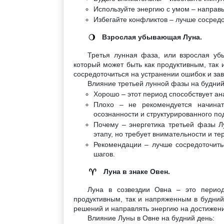
Используйте энергию с умом – направь
Избегайте конфликтов – лучше сосредо
Взрослая убывающая Луна.
🌖
Третья лунная фаза, или взрослая уб
который может быть как продуктивным, так 
сосредоточиться на устранении ошибок и за
Влияние третьей лунной фазы на будний
Хорошо – этот период способствует а
Плохо – не рекомендуется начинат
осознанности и структурированного по
Почему – энергетика третьей фазы Лу
этапу, но требует внимательности и те
Рекомендации – лучше сосредоточить
шагов.
Луна в знаке Овен.
♈
Луна в созвездии Овна – это период
продуктивным, так и напряженным в будний 
решений и направлять энергию на достижен
Влияние Луны в Овне на будний день: