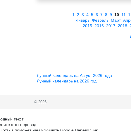
1
2
3
4
5
6
7
8
9
10
11
1
Январь
Февраль
Март
Апр
2015
2016
2017
2018
Лунный календарь на Август 2026 года
Лунный календарь на 2026 год
© 2026
одный текст
ните этот перевод
 отзыв поможет нам улучшить Google Переводчик