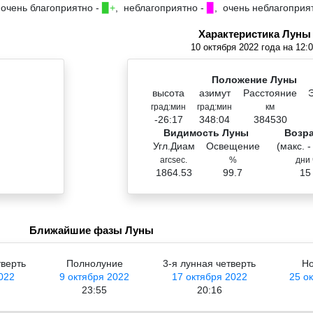
 очень благоприятно -
▉+
, неблагоприятно -
▉
, очень неблагоприя
Характеристика Луны
10 октября 2022 года на 12:
Положение Луны
высота
азимут
Расстояние
град:мин
град:мин
км
-26:17
348:04
384530
Видимость Луны
Возр
Угл.Диам
Освещение
(макс. -
arcsec.
%
дни 
1864.53
99.7
15
Ближайшие фазы Луны
тверть
Полнолуние
3-я лунная четверть
Но
022
9 октября 2022
17 октября 2022
25 о
23:55
20:16