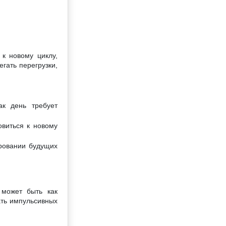
к новому циклу,
гать перегрузки,
к день требует
овиться к новому
ровании будущих
 может быть как
ать импульсивных