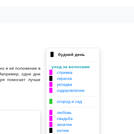
будний день
▉
уход за волосами
но и её положение в
стрижка
▉
Например, одни дни
окраска
▉
аря помогает лучше
укладка
▉
оздоровление
▉
огород и сад
▉
любовь
▉
свадьба
▉
зачатие
▉
интим
▉