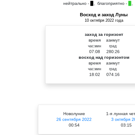
нейтрально -
▉
, благоприятно -
▉
,
Восход и заход Луны
10 октября 2022 года
заход за горизонт
время
азимут
час:мин
град
07:08
280:26
восход над горизонтом
время
азимут
час:мин
град
18:02
074:16
Новолуние
1-я лунная че
26 сентября 2022
3 октября 2
00:54
03:15