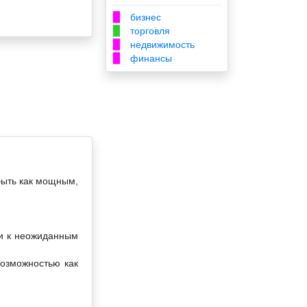
бизнес
▉
торговля
▉
недвижимость
▉
финансы
▉
быть как мощным,
ти к неожиданным
возможностью как