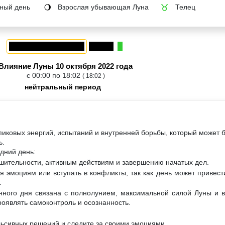
ный день
Взрослая убывающая Луна
Телец
🌖
♉
Влияние Луны 10 октября 2022 года
с 00:00 по 18:02
( 18:02 )
нейтральный период
пиковых энергий, испытаний и внутренней борьбы, который может 
ь.
дний день:
ешительности, активным действиям и завершению начатых дел.
я эмоциям или вступать в конфликты, так как день может привес
.
унного дня связана с полнолунием, максимальной силой Луны и 
роявлять самоконтроль и осознанность.
льсивных решений и следите за своими эмоциями.