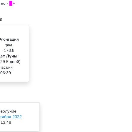
тно -
▉+
00
Элонгация
град
-173.8
аст Луны
 29.5 дней)
час:мин
 06:39
волуние
ктября 2022
13:48