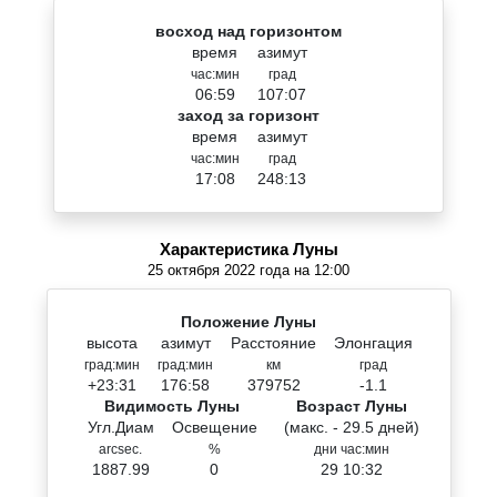
восход над горизонтом
время
азимут
час:мин
град
06:59
107:07
заход за горизонт
время
азимут
час:мин
град
17:08
248:13
Характеристика Луны
25 октября 2022 года на 12:00
Положение Луны
высота
азимут
Расстояние
Элонгация
град:мин
град:мин
км
град
+23:31
176:58
379752
-1.1
Видимость Луны
Возраст Луны
Угл.Диам
Освещение
(макс. - 29.5 дней)
arcsec.
%
дни час:мин
1887.99
0
29 10:32