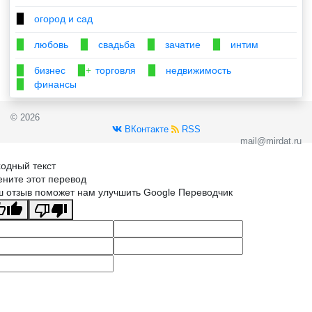
огород и сад
▉
любовь
свадьба
зачатие
интим
▉
▉
▉
▉
бизнес
торговля
недвижимость
▉
▉+
▉
финансы
▉
© 2026
ВКонтакте
RSS
mail@mirdat.ru
одный текст
ните этот перевод
 отзыв поможет нам улучшить Google Переводчик