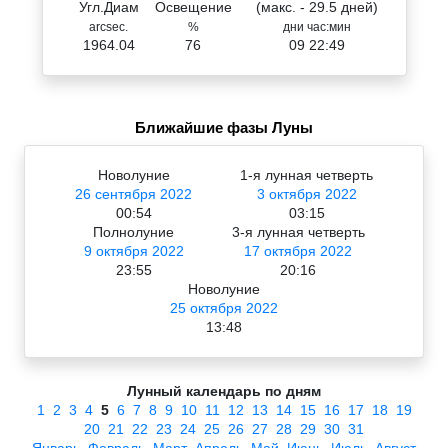
Угл.Диам
Освещение
(макс. - 29.5 дней)
arcsec.
%
дни час:мин
1964.04
76
09 22:49
Ближайшие фазы Луны
Новолуние
1-я лунная четверть
26 сентября 2022
3 октября 2022
00:54
03:15
Полнолуние
3-я лунная четверть
9 октября 2022
17 октября 2022
23:55
20:16
Новолуние
25 октября 2022
13:48
Лунный календарь по дням
1
2
3
4
5
6
7
8
9
10
11
12
13
14
15
16
17
18
19
20
21
22
23
24
25
26
27
28
29
30
31
Январь
Февраль
Март
Апрель
Май
Июнь
Июль
Август