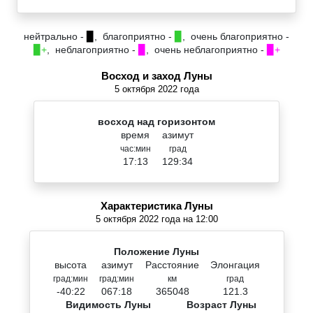
нейтрально -
▉
, благоприятно -
▉
, очень благоприятно -
▉+
, неблагоприятно -
▉
, очень неблагоприятно -
▉+
Восход и заход Луны
5 октября 2022 года
восход над горизонтом
время
азимут
час:мин
град
17:13
129:34
Характеристика Луны
5 октября 2022 года на 12:00
Положение Луны
высота
азимут
Расстояние
Элонгация
град:мин
град:мин
км
град
-40:22
067:18
365048
121.3
Видимость Луны
Возраст Луны