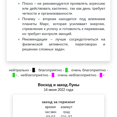
Плохо – не рекомендуется проявлять агрессию
или действовать хаотично, так как день требует
четкости и организованности.
Почему – вторник находится под влиянием
планеты Марс, которая усиливает энергию,
стремление к успеху и готовность к переменам,
но требует контроля эмоций.
Рекомендации – лучше сосредоточиться на
физической активности, переговорах и
решении сложных задач.
нейтрально -
▉
, благоприятно -
▉
, очень благоприятно -
▉+
, неблагоприятно -
▉
, очень неблагоприятно -
▉+
Восход и заход Луны
14 июня 2022 года
заход за горизонт
время
азимут
час:мин
град
03:07
221:37