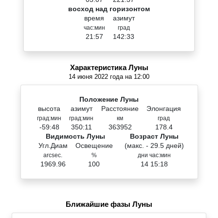
восход над горизонтом
время
азимут
час:мин
град
21:57
142:33
Характеристика Луны
14 июня 2022 года на 12:00
Положение Луны
высота
азимут
Расстояние
Элонгация
град:мин
град:мин
км
град
-59:48
350:11
363952
178.4
Видимость Луны
Возраст Луны
Угл.Диам
Освещение
(макс. - 29.5 дней)
arcsec.
%
дни час:мин
1969.96
100
14 15:18
Ближайшие фазы Луны