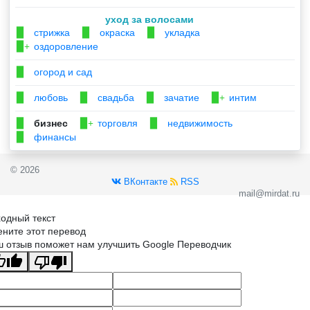
уход за волосами
стрижка
окраска
укладка
▉
▉
▉
оздоровление
▉+
огород и сад
▉
любовь
свадьба
зачатие
интим
▉
▉
▉
▉+
бизнес
торговля
недвижимость
▉
▉+
▉
финансы
▉
© 2026
ВКонтакте
RSS
mail@mirdat.ru
одный текст
ните этот перевод
 отзыв поможет нам улучшить Google Переводчик