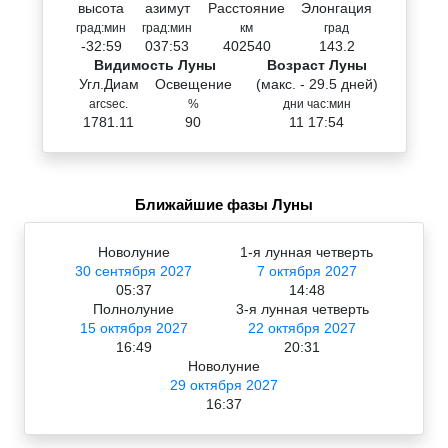
высота
азимут
Расстояние
Элонгация
град:мин
град:мин
км
град
-32:59
037:53
402540
143.2
Видимость Луны
Возраст Луны
Угл.Диам
Освещение
(макс. - 29.5 дней)
arcsec.
%
дни час:мин
1781.11
90
11 17:54
Ближайшие фазы Луны
Новолуние
1-я лунная четверть
30 сентября 2027
7 октября 2027
05:37
14:48
Полнолуние
3-я лунная четверть
15 октября 2027
22 октября 2027
16:49
20:31
Новолуние
29 октября 2027
16:37