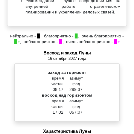
Рекомендации – лучше сосредоточиться на
внутренней работе, стратегическом
планировании и укреплении деловых связей.
нейтрально -
▉
, благоприятно -
▉
, очень благоприятно -
▉+
, неблагоприятно -
▉
, очень неблагоприятно -
▉+
Восход и заход Луны
16 октября 2027 года
заход за горизонт
время
азимут
час:мин
град
08:17
299:37
восход над горизонтом
время
азимут
час:мин
град
17:02
057:07
Характеристика Луны