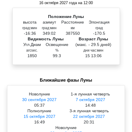
16 октября 2027 года на 12:00
Положение Луны
высота
азимут
Расстояние
Элонгация
град:мин
град:мин
км
град
-16:36
349:02
387550
-170.5
Видимость Луны
Возраст Луны
Угл.Диам
Освещение
(макс. - 29.5 дней)
arcsec.
%
дни час:мин
1850
99.3
15 13:06
Ближайшие фазы Луны
Новолуние
1-я лунная четверть
30 сентября 2027
7 октября 2027
05:37
14:48
Полнолуние
3-я лунная четверть
15 октября 2027
22 октября 2027
16:49
20:31
Новолуние