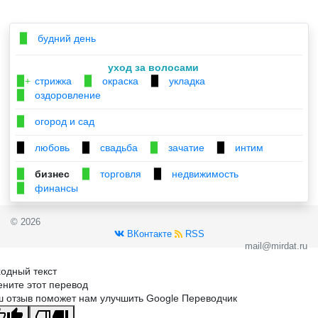
будний день
▉
уход за волосами
стрижка
окраска
укладка
▉+
▉
▉
оздоровление
▉
огород и сад
▉
любовь
свадьба
зачатие
интим
▉
▉
▉
▉
бизнес
торговля
недвижимость
▉
▉
▉
финансы
▉
© 2026
ВКонтакте
RSS
mail@mirdat.ru
одный текст
ните этот перевод
 отзыв поможет нам улучшить Google Переводчик