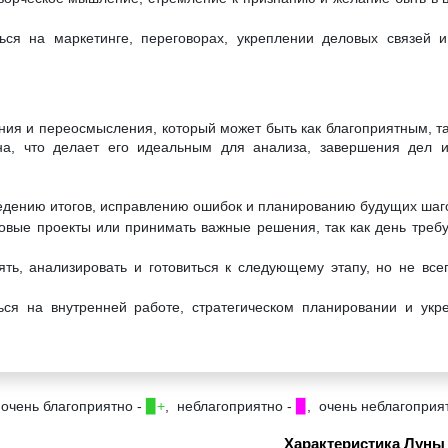
ься на маркетинге, переговорах, укреплении деловых связей и
ения и переосмысления, который может быть как благоприятным, т
а, что делает его идеальным для анализа, завершения дел и 
ведению итогов, исправлению ошибок и планированию будущих шаг
овые проекты или принимать важные решения, так как день требу
ть, анализировать и готовиться к следующему этапу, но не все
ься на внутренней работе, стратегическом планировании и укр
 очень благоприятно -
▉+
, неблагоприятно -
▉
, очень неблагоприя
Характеристика Луны