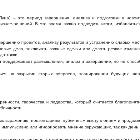
уна) – это период завершения, анализа и подготовки к новому
изнес-решений. В это время важно подводить итоги, избавлятьс
вершению проектов, анализу результатов и устранению слабых мест
овые дела, заключать важные сделки или делать резкие изменен
дготовки.
 поддерживает размышления, анализ и завершение, но не спосо
ься на закрытии старых вопросов, планировании будущих шаг
еренности, творчества и лидерства, который считается благоприят
бличности.
амовыражению, презентациям, публичным выступлениям и продвиж
 импульсивно или игнорировать мнение окружающих, так как день 
творческое мышление, стремление к признанию и желание быть в 