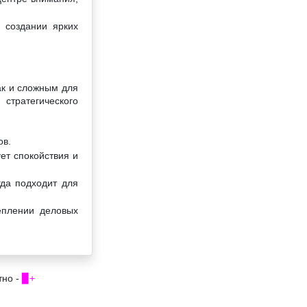
 создании ярких
ак и сложным для
стратегического
ов.
ет спокойствия и
гда подходит для
еплении деловых
тно -
▉+