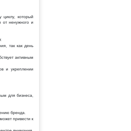
 циклу, который
я от ненужного и
.
ия, так как день
бствует активным
ов и укреплении
ным для бизнеса,
ению бренда.
может привести к
центре внимания,