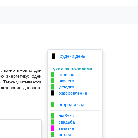
будний день
▉
уход за волосами
я, какие именно дни
стрижка
▉
ю энергетику: одни
окраска
▉
. Также учитывается
укладка
▉
ользование дневного
оздоровление
▉
огород и сад
▉
любовь
▉
свадьба
▉
зачатие
▉
интим
▉