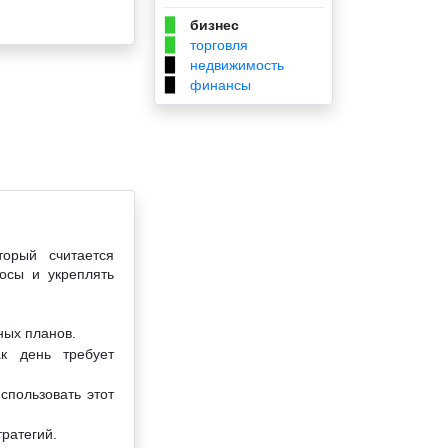
бизнес
▉
торговля
▉
недвижимость
▉
финансы
▉
торый считается
осы и укреплять
ных планов.
к день требует
спользовать этот
ратегий.