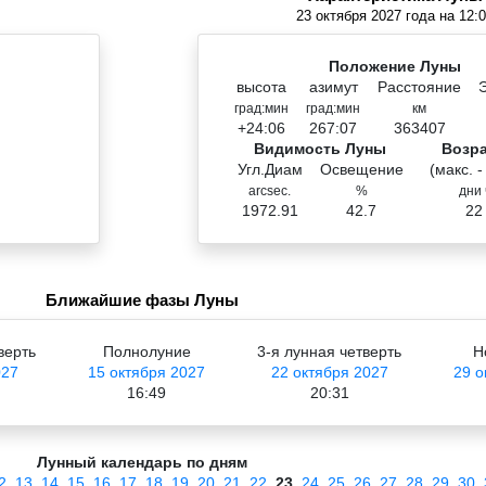
23 октября 2027 года на 12:
Положение Луны
высота
азимут
Расстояние
град:мин
град:мин
км
+24:06
267:07
363407
Видимость Луны
Возр
Угл.Диам
Освещение
(макс. -
arcsec.
%
дни 
1972.91
42.7
22
Ближайшие фазы Луны
верть
Полнолуние
3-я лунная четверть
Н
027
15 октября 2027
22 октября 2027
29 о
16:49
20:31
Лунный календарь по дням
2
13
14
15
16
17
18
19
20
21
22
23
24
25
26
27
28
29
30