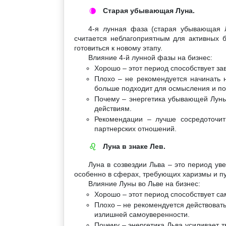
Старая убывающая Луна.
🌘
4-я лунная фаза (старая убывающая Л
считается неблагоприятным для активных б
готовиться к новому этапу.
Влияние 4-й лунной фазы на бизнес:
Хорошо – этот период способствует за
Плохо – не рекомендуется начинать н
больше подходит для осмысления и по
Почему – энергетика убывающей Луны
действиям.
Рекомендации – лучше сосредоточит
партнерских отношений.
Луна в знаке Лев.
♌
Луна в созвездии Льва – это период ув
особенно в сферах, требующих харизмы и пу
Влияние Луны во Льве на бизнес:
Хорошо – этот период способствует с
Плохо – не рекомендуется действовать
излишней самоуверенности.
Почему – энергетика Льва усиливает 