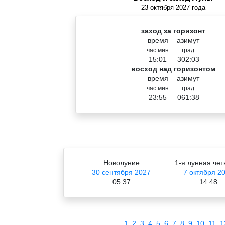
23 октября 2027 года
заход за горизонт
время
азимут
час:мин
град
15:01
302:03
восход над горизонтом
время
азимут
час:мин
град
23:55
061:38
Новолуние
1-я лунная чет
30 сентября 2027
7 октября 2
05:37
14:48
1
2
3
4
5
6
7
8
9
10
11
1