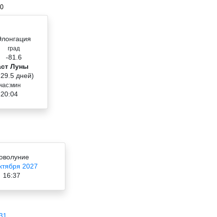
00
Элонгация
град
-81.6
аст Луны
 29.5 дней)
час:мин
 20:04
оволуние
ктября 2027
16:37
31