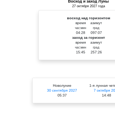
Восход и заход Луны
27 октября 2027 года
восход над горизонтом
время
азимут
час:мин
град
04:28
097:07
заход за горизонт
время
азимут
час:мин
град
15:45
257:26
Новолуние
1-я лунная чет
30 сентября 2027
7 октября 2
05:37
14:48