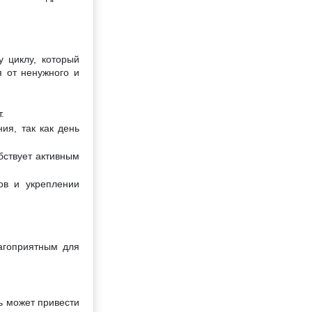
 циклу, который
я от ненужного и
.
ия, так как день
бствует активным
ов и укреплении
лагоприятным для
ь может привести