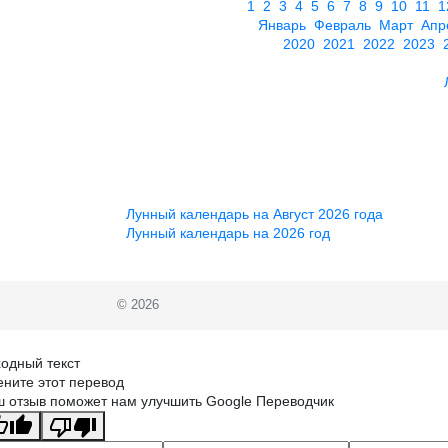
1
2
3
4
5
6
7
8
9
10
11
1
Январь
Февраль
Март
Апр
2020
2021
2022
2023
Лунный календарь на Август 2026 года
Лунный календарь на 2026 год
© 2026
одный текст
ните этот перевод
 отзыв поможет нам улучшить Google Переводчик