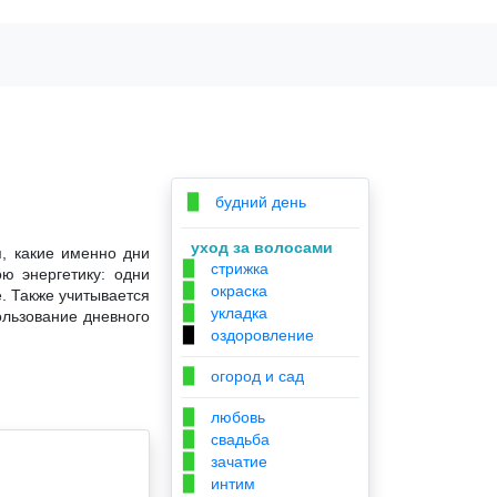
будний день
▉
уход за волосами
я, какие именно дни
стрижка
▉
ю энергетику: одни
окраска
▉
. Также учитывается
укладка
▉
ользование дневного
оздоровление
▉
огород и сад
▉
любовь
▉
свадьба
▉
зачатие
▉
интим
▉