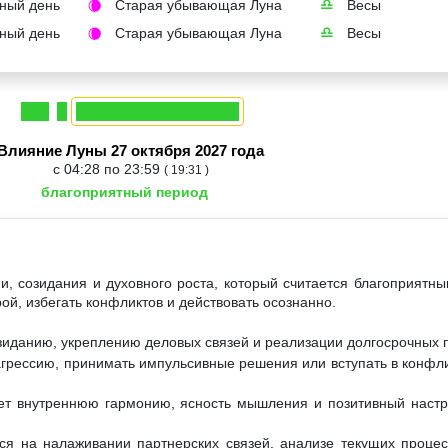
ный день
Старая убывающая Луна
Весы
🌘
♎
ный день
Старая убывающая Луна
Весы
🌘
♎
Влияние Луны 27 октября 2027 года
с 04:28 по 23:59
( 19:31 )
благоприятный период
и, созидания и духовного роста, который считается благоприятны
ой, избегать конфликтов и действовать осознанно.
зиданию, укреплению деловых связей и реализации долгосрочных 
грессию, принимать импульсивные решения или вступать в конфлик
ет внутреннюю гармонию, ясность мышления и позитивный настр
ся на налаживании партнерских связей, анализе текущих проце