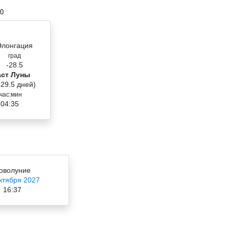
00
Элонгация
град
-28.5
аст Луны
 29.5 дней)
час:мин
 04:35
оволуние
ктября 2027
16:37