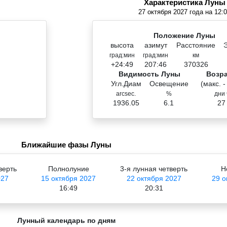
Характеристика Луны
27 октября 2027 года на 12:
Положение Луны
высота
азимут
Расстояние
град:мин
град:мин
км
+24:49
207:46
370326
Видимость Луны
Возр
Угл.Диам
Освещение
(макс. -
arcsec.
%
дни 
1936.05
6.1
27
Ближайшие фазы Луны
верть
Полнолуние
3-я лунная четверть
Н
027
15 октября 2027
22 октября 2027
29 о
16:49
20:31
Лунный календарь по дням