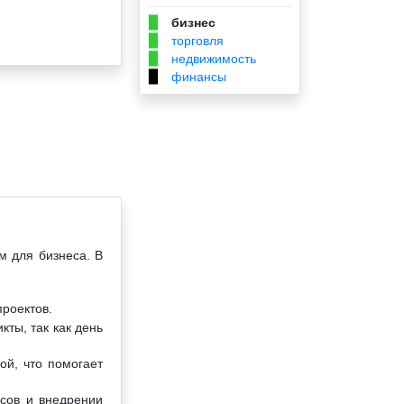
бизнес
▉
торговля
▉
недвижимость
▉
финансы
▉
м для бизнеса. В
проектов.
ты, так как день
ой, что помогает
ссов и внедрении