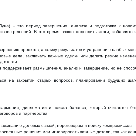
уна) – это период завершения, анализа и подготовки к новому
изнес-решений. В это время важно подводить итоги, избавлятьс
вершению проектов, анализу результатов и устранению слабых мест
овые дела, заключать важные сделки или делать резкие изменен
дготовки.
 поддерживает размышления, анализ и завершение, но не спосо
ься на закрытии старых вопросов, планировании будущих шаг
 гармонии, дипломатии и поиска баланса, который считается б
еговоров и партнерства.
алаживанию деловых связей, переговорам и поиску компромиссов.
поспешные решения или игнорировать важные детали, так как ден