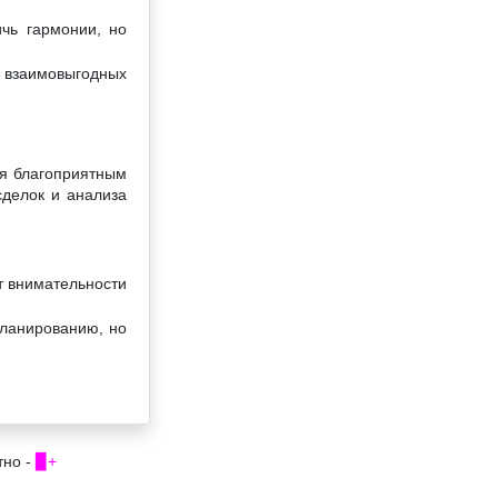
чь гармонии, но
е взаимовыгодных
ся благоприятным
сделок и анализа
т внимательности
планированию, но
тно -
▉+