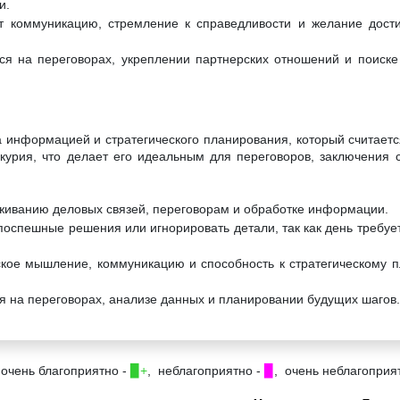
и.
т коммуникацию, стремление к справедливости и желание дости
ся на переговорах, укреплении партнерских отношений и поиск
а информацией и стратегического планирования, который считает
курия, что делает его идеальным для переговоров, заключения 
аживанию деловых связей, переговорам и обработке информации.
поспешные решения или игнорировать детали, так как день требуе
ское мышление, коммуникацию и способность к стратегическому 
я на переговорах, анализе данных и планировании будущих шагов.
 очень благоприятно -
▉+
, неблагоприятно -
▉
, очень неблагоприя