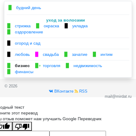
будний день
▉
уход за волосами
стрижка
окраска
укладка
▉
▉
▉
оздоровление
▉
огород и сад
▉
любовь
свадьба
зачатие
интим
▉
▉
▉
▉
бизнес
торговля
недвижимость
▉
▉+
▉
финансы
▉
© 2026
ВКонтакте
RSS
mail@mirdat.ru
одный текст
ните этот перевод
 отзыв поможет нам улучшить Google Переводчик