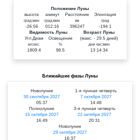
Положение Луны
высота
азимут
Расстояние
Элонгация
град:мин
град:мин
км
град
-26:56
012:16
396247
-194.1
Видимость Луны
Возраст Луны
Угл.Диам
Освещение
(макс. - 29.5 дней)
arcsec.
%
дни час:мин
1809.4
98.5
13 14:34
Ближайшие фазы Луны
Новолуние
1-я лунная четверть
30 сентября 2027
7 октября 2027
05:37
14:48
Полнолуние
3-я лунная четверть
15 октября 2027
22 октября 2027
16:49
20:31
Новолуние
29 октября 2027
16:37