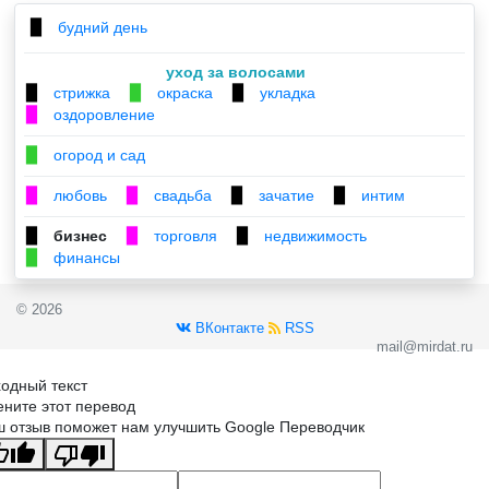
будний день
▉
уход за волосами
стрижка
окраска
укладка
▉
▉
▉
оздоровление
▉
огород и сад
▉
любовь
свадьба
зачатие
интим
▉
▉
▉
▉
бизнес
торговля
недвижимость
▉
▉
▉
финансы
▉
© 2026
ВКонтакте
RSS
mail@mirdat.ru
одный текст
ните этот перевод
 отзыв поможет нам улучшить Google Переводчик