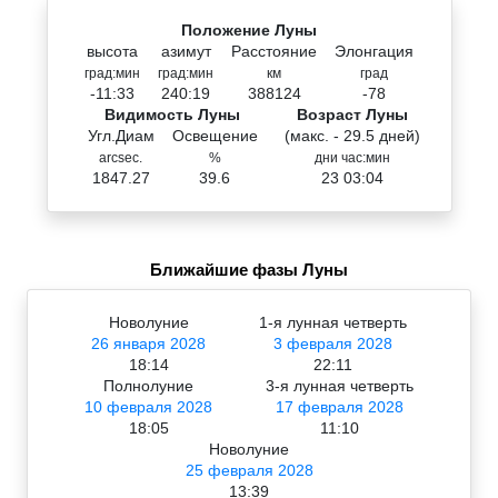
Положение Луны
высота
азимут
Расстояние
Элонгация
град:мин
град:мин
км
град
-11:33
240:19
388124
-78
Видимость Луны
Возраст Луны
Угл.Диам
Освещение
(макс. - 29.5 дней)
arcsec.
%
дни час:мин
1847.27
39.6
23 03:04
Ближайшие фазы Луны
Новолуние
1-я лунная четверть
26 января 2028
3 февраля 2028
18:14
22:11
Полнолуние
3-я лунная четверть
10 февраля 2028
17 февраля 2028
18:05
11:10
Новолуние
25 февраля 2028
13:39