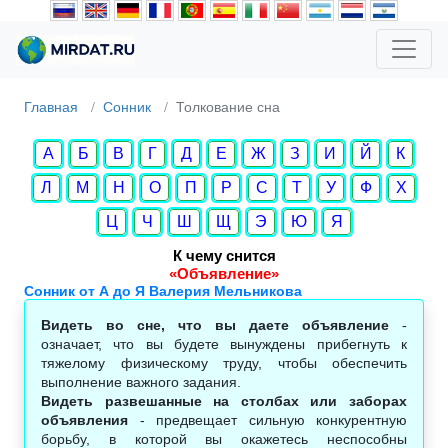
Главная
Сонник
Толкование сна
А
Б
В
Г
Д
Е
Ж
З
И
Й
К
Л
М
Н
О
П
Р
С
Т
У
Ф
Х
Ц
Ч
Ш
Щ
Э
Ю
Я
К чему снится
«Объявление»
Сонник от А до Я Валерия Мельникова
Видеть во сне, что вы даете объявление
-
означает, что вы будете вынуждены прибегнуть к
тяжелому физическому труду, чтобы обеспечить
выполнение важного задания.
Видеть развешанные на столбах или заборах
объявления
- предвещает сильную конкурентную
борьбу, в которой вы окажетесь неспособны