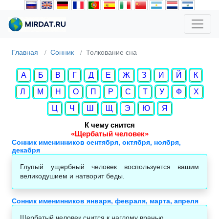
Главная
Сонник
Толкование сна
А
Б
В
Г
Д
Е
Ж
З
И
Й
К
Л
М
Н
О
П
Р
С
Т
У
Ф
Х
Ц
Ч
Ш
Щ
Э
Ю
Я
К чему снится
«Щербатый человек»
Сонник именинников сентября, октября, ноября,
декабря
Глупый ущербный человек воспользуется вашим
великодушием и натворит беды.
Сонник именинников января, февраля, марта, апреля
Щербатый человек снится к наглому вранью.