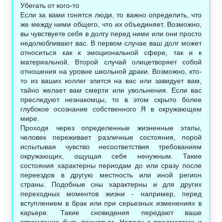
Убегать от кого-то
Если за вами гонятся люди, то важно определить, что
же между ними общего, что их объединяет. Возможно,
вы чувствуете себя в долгу перед ними или они просто
недолюбливают вас. В первом случае ваш долг может
относиться как к эмоциональной сфере, так и к
материальной. Второй случай олицетворяет собой
отношения на уровне школьной драки. Возможно, кто-
то из ваших коллег злится на вас или завидует вам,
тайно желает вам смерти или увольнения. Если вас
преследуют незнакомцы, то в этом скрыто более
глубокое осознание собственного Я в окружающем
мире.
Проходя через определенные жизненные этапы,
человек переживает различные состояния, порой
испытывая чувство несоответствия требованиям
окружающих, ощущая себя ненужным. Такие
состояния характерны периодам до или сразу после
переездов в другую местность или иной регион
страны. Подобные сны характерны и для других
переходных моментов жизни - например, перед
вступлением в брак или при серьезных изменениях в
карьере. Такие сновидения передают ваше
стремление быть принятым. Наряду с предметами и