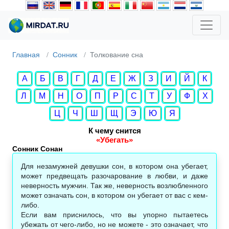
Главная
Сонник
Толкование сна
А
Б
В
Г
Д
Е
Ж
З
И
Й
К
Л
М
Н
О
П
Р
С
Т
У
Ф
Х
Ц
Ч
Ш
Щ
Э
Ю
Я
К чему снится
«Убегать»
Сонник Сонан‎
Для незамужней девушки сон, в котором она убегает,
может предвещать разочарование в любви, и даже
неверность мужчин. Так же, неверность возлюбленного
может означать сон, в котором он убегает от вас с кем-
либо.
Если вам приснилось, что вы упорно пытаетесь
убежать от чего-либо, но не можете - это означает, что