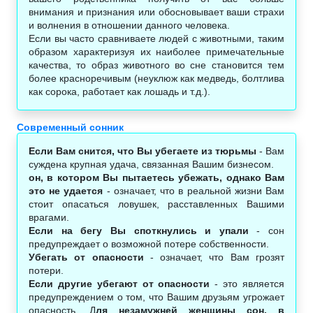
внимания и признания или обосновывает ваши страхи
и волнения в отношении данного человека.
Если вы часто сравниваете людей с животными, таким
образом характеризуя их наиболее примечательные
качества, то образ животного во сне становится тем
более красноречивым (неуклюж как медведь, болтлива
как сорока, работает как лошадь и т.д.).
Современный сонник
Если Вам снится, что Вы убегаете из тюрьмы
- Вам
суждена крупная удача, связанная Вашим бизнесом.
он, в котором Вы пытаетесь убежать, однако Вам
это не удается
- означает, что в реальной жизни Вам
стоит опасаться ловушек, расставленных Вашими
врагами.
Если на бегу Вы споткнулись и упали
- сон
предупреждает о возможной потере собственности.
Убегать от опасности
- означает, что Вам грозят
потери.
Если другие убегают от опасности
- это является
предупреждением о том, что Вашим друзьям угрожает
опасность. Д
ля незамужней женщины сон, в