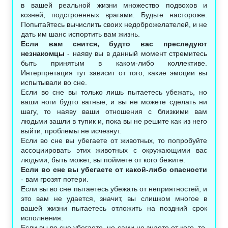
в вашей реальной жизни множество подвохов и
козней, подстроенных врагами. Будьте настороже.
Попытайтесь вычислить своих недоброжелателей, и не
дать им шанс испортить вам жизнь.
Если вам снится, будто вас преследуют
незнакомцы
- наяву вы в данный момент стремитесь
быть принятым в каком-либо коллективе.
Интерпретация тут зависит от того, какие эмоции вы
испытывали во сне.
Если во сне вы только лишь пытаетесь убежать, но
ваши ноги будто ватные, и вы не можете сделать ни
шагу, то наяву ваши отношения с близкими вам
людьми зашли в тупик и, пока вы не решите как из него
выйти, проблемы не исчезнут.
Если во сне вы убегаете от животных, то попробуйте
ассоциировать этих животных с окружающими вас
людьми, быть может, вы поймете от кого бежите.
Если во сне вы убегаете от какой-либо опасности
- вам грозят потери.
Если вы во сне пытаетесь убежать от неприятностей, и
это вам не удается, значит, вы слишком многое в
вашей жизни пытаетесь отложить на поздний срок
исполнения.
Если вы во сне убегаете, но сами не знаете от кого, то,