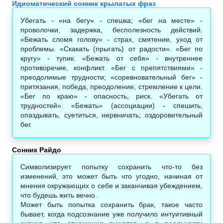
Идиоматический сонник крылатых фраз
Убегать - «на бегу» - спешка; «бег на месте» -
проволочки, задержка, бесполезность действий.
«Бежать сломя голову» - страх, смятение, уход от
проблемы. «Скакать (прыгать) от радости». «Бег по
кругу» - тупик. «Бежать от себя» - внутреннее
противоречие, конфликт. «Бег с препятствиями» -
преодолимые трудности; «соревновательный бег» -
притязания, победа, преодоление, стремление к цели.
«Бег по краю» - опасность, риск. «Убегать от
трудностей». «Бежать» (ассоциации) - спешить,
опаздывать, суетиться, нервничать; оздоровительный
бег.
Сонник Райдо‎
Символизирует попытку сохранить что-то без
изменений, это может быть что угодно, начиная от
мнения окружающих о себе и заканчивая убеждением,
что будешь жить вечно.
Может быть попытка сохранить брак, такое часто
бывает, когда подсознание уже получило интуитивный