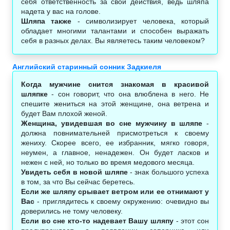
себя ответственность за свои действия, ведь шляпа
надета у вас на голове.
Шляпа также
- символизирует человека, который
обладает многими талантами и способен выражать
себя в разных делах. Вы являетесь таким человеком?
Английский старинный сонник Задкиеля
Когда мужчине снится знакомая в красивой
шляпке
- сон говорит, что она влюблена в него. Не
спешите жениться на этой женщине, она ветрена и
будет Вам плохой женой.
Женщина, увидевшая во сне мужчину в шляпе
-
должна повнимательней присмотреться к своему
жениху. Скорее всего, ее избранник, мягко говоря,
неумен, а главное, ненадежен. Он будет ласков и
нежен с ней, но только во время медового месяца.
Увидеть себя в новой шляпе
- знак большого успеха
в том, за что Вы сейчас беретесь.
Если же шляпу срывает ветром или ее отнимают у
Вас
- приглядитесь к своему окружению: очевидно вы
доверились не тому человеку.
Если во сне кто-то надевает Вашу шляпу
- этот сон