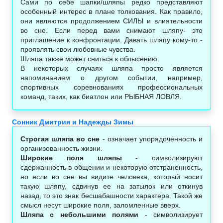
Сами по себе шапки/шляпы редко представляют
особенный интерес в плане толкования. Как правило,
они являются продолжением СИЛЫ и влиятельности
во сне. Если перед вами снимают шляпу- это
приглашение к конфронтации. Давать шляпу кому-то -
проявлять свои любовные чувства.
Шляпа также может сниться к облысению.
В некоторых случаях шляпа просто является
напоминанием о другом событии, например,
спортивных соревнованиях профессиональных
команд, таких, как биатлон или РЫБНАЯ ЛОВЛЯ.
Сонник Дмитрия и Надежды Зимы
Строгая шляпа во сне
- означает упорядоченность и
организованность жизни.
Широкие поля шляпы
- символизируют
сдержанность в общении и некоторую отстраненность,
но если во сне вы видите человека, который носит
такую шляпу, сдвинув ее на затылок или откинув
назад, то это знак бесшабашности характера. Такой же
смысл несут широкие поля, заломленные вверх.
Шляпа с небольшими полями
- символизирует