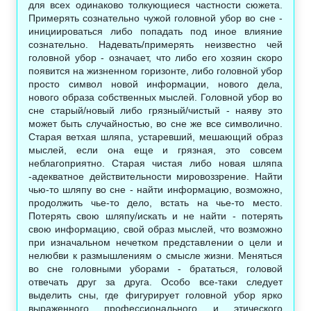
для всех одинаково толкующиеся частности сюжета.
Примерять сознательно чужой головной убор во сне -
инициироваться либо попадать под иное влияние
сознательно. Надевать/примерять неизвестно чей
головной убор - означает, что либо его хозяин скоро
появится на жизненном горизонте, либо головной убор
просто символ новой информации, нового дела,
нового образа собственных мыслей. Головной убор во
сне старый/новый либо грязный/чистый - наяву это
может быть случайностью, во сне же все символично.
Старая ветхая шляпа, устаревший, мешающий образ
мыслей, если она еще и грязная, это совсем
неблагоприятно. Старая чистая либо новая шляпа
-адекватное действительности мировоззрение. Найти
чью-то шляпу во сне - найти информацию, возможно,
продолжить чье-то дело, встать на чье-то место.
Потерять свою шляпу/искать и не найти - потерять
свою информацию, свой образ мыслей, что возможно
при изначальном нечетком представлении о цели и
нелюбви к размышлениям о смысле жизни. Меняться
во сне головными уборами - брататься, головой
отвечать друг за друга. Особо все-таки следует
выделить сны, где фигурирует головной убор ярко
выраженного профессионального и этического