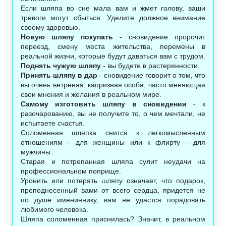
Если шляпа во сне мала вам и жмет голову, ваши
тревоги могут сбыться. Уделите должное внимание
своему здоровью.
Новую шляпу покупать
- сновидение пророчит
переезд, смену места жительства, перемены в
реальной жизни, которые будут даваться вам с трудом.
Поднять чужую шляпу
- вы будете в растерянности.
Принять шляпу в дар
- сновидение говорит о том, что
вы очень ветреная, капризная особа, часто меняющая
свои мнения и желания в реальном мире.
Самому изготовить шляпу в сновидении
- к
разочарованию, вы не получите то, о чем мечтали, не
испытаете счастья.
Соломенная шляпка снится к легкомысленным
отношениям - для женщины или к флирту - для
мужчины.
Старая и потрепанная шляпа сулит неудачи на
профессиональном поприще.
Уронить или потерять шляпу означает, что подарок,
преподнесенный вами от всего сердца, придется не
по душе имениннику, вам не удастся порадовать
любимого человека.
Шляпа соломенная приснилась? Значит, в реальном