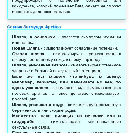
предупреждает о появлении соперника или
конкурента, который помешает Вам, однако не сможет
испортить дело окончательно.
Сонник Зигмунда Фрейда
Шляпа, в основном
- является символом мужчины
или пениса.
Новая шляпа
- символизирует ослабление потенции.
Старая шляпа
- символизирует привязанность к
своему постоянному сексуальному партнеру.
Шляпа, унесенная ветром
- символизирует отменное
здоровье и большой сексуальный потенциал.
Если же вы кладете что-нибудь в шляпу,
например, перчатки, или вынимаете из нее, то
здесь уже шляпа
- выступает в виде символа женских
половых органов, а такое действие символизирует
половой акт.
Шляпа, упавшая в воду
- символизирует возможную
беременность или скорые роды.
Множество шляп, висящих на вешалке или в
гардеробе
- символизирует многочисленные
сексуальные связи.
Грязная или рваная шляпа
- символизирует