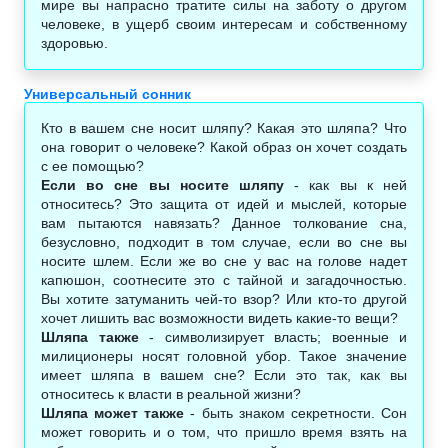
мире вы напрасно тратите силы на заботу о другом
человеке, в ущерб своим интересам и собственному
здоровью.
Универсальный сонник
Кто в вашем сне носит шляпу? Какая это шляпа? Что
она говорит о человеке? Какой образ он хочет создать
с ее помощью?
Если во сне вы носите шляпу
- как вы к ней
относитесь? Это защита от идей и мыслей, которые
вам пытаются навязать? Данное толкование сна,
безусловно, подходит в том случае, если во сне вы
носите шлем. Если же во сне у вас на голове надет
капюшон, соотнесите это с тайной и загадочностью.
Вы хотите затуманить чей-то взор? Или кто-то другой
хочет лишить вас возможности видеть какие-то вещи?
Шляпа также
- символизирует власть; военные и
милиционеры носят головной убор. Такое значение
имеет шляпа в вашем сне? Если это так, как вы
относитесь к власти в реальной жизни?
Шляпа может также
- быть знаком секретности. Сон
может говорить и о том, что пришло время взять на