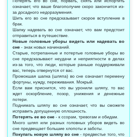
Потерять его во сне, порвать, снять или испортить
означает, что ваше благополучие скоро закончится из-
за досадного недоразумения.
Шить его во сне предсказывает скорое вступление в
брак.
Шапку надевать во сне означает, что вам предстоит
отправиться в путешествие.
Новые головные уборы видеть или надевать во
сне
- знак новых начинаний.
Старые, потрепанные и потертые головные уборы во
сне предсказывают неудачи и неприятности в делах
из-за того, что люди, которые раньше поддерживали
вас, теперь отвернутся от вас.
Промокшая шапка (шляпа) во сне означает перемену
фортуны, нужду, переживания. Мокрый.
Если вам приснится, что вы уронили шляпу, то вас
ждет оскорбление, позор, унижения и денежные
потери.
Поднимать шляпу во сне означает, что вы сможете
исправить допущенную оплошность.
Потерять ее во сне
- к ссорам, тревогам и обидам.
Много шляп или разных головных уборов видеть во
сне предвещает большие хлопоты и заботы.
Покупать новую шляпу во сне
- предвестье того, что