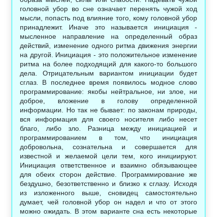
головной убор во сне означает перенять чужой ход
мысли, попасть под влияние того, кому головной убор
принадлежит. Иначе это называется инициация -
мысленное направление на определенный образ
действий, изменение одного ритма движения энергии
на другой. Инициация - это положительное изменение
ритма на более подходящий для какого-то большого
дела. Отрицательным вариантом инициации будет
сглаз. В последнее время появилось модное слово
программирование: якобы нейтральное, ни злое, ни
доброе, вложение в голову определенной
информации. Но так не бывает: по законам природы,
вся информация для своего носителя либо несет
благо, либо зло. Разница между инициацией и
программированием в том, что инициация
добровольна, сознательна и совершается для
известной и желаемой цели тем, кого инициируют.
Инициация ответственное и взаимно обязывающее
для обеих сторон действие. Программирование же
бездушно, безответственно и близко к сглазу. Исходя
из изложенного выше, сновидец самостоятельно
думает, чей головной убор он надел и что от этого
можно ожидать. В этом варианте сна есть некоторые