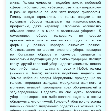
жизнь. Голова человека - подобие земли, небесной
сферы либо какого-то небесного светила - по-разному
в разные времена решали этот вопрос философы.
Голову всегда стремились не только защитить, но
головным убором указывали на национальность,
профессию, даже характер. Огромное количество
обычаев связано в мире с головными уборами. К
сожалению, общее толкование по форме
приснившейся шляпы невозможно: одни и те же
формы у разных народов означают разное.
Снотолкование по форме головного убора, невзирая
на богатство образов и сюжетов, сводится к
нескольким подходящим для любых традиций. Шляпу/
кепку, другой головной убор надевать/снимать; шляпа
своя либо чужая - шляпа (ян-верх и Небо), голова
(инь-низ и Земля) является подобием надетой на
Землю небесной сферы. Меридианы, проходящие по
голове: меридиан желудка, меридианы желчного и
мочевого пузырей, меридианы трех обогревателей и
заднесрединный. Надевать во сне чужой головной
убор - примерять его либо сначала надеть, а потом
обнаружить, что он чужой. Головной убор во сне всегда
внешний символ внутреннего содержания хозяина: его
образа мыслей, силы или слабости. Надевать чужой