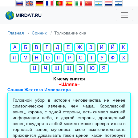
Главная
Сонник
Толкование сна
А
Б
В
Г
Д
Е
Ж
З
И
Й
К
Л
М
Н
О
П
Р
С
Т
У
Ф
Х
Ц
Ч
Ш
Щ
Э
Ю
Я
К чему снится
«Шляпа»
Сонник Желтого Императора
Головной убор в истории человечества не менее
символическое явление, чем чаша. Королевский
венец, корона, с одной стороны, есть символ высшей
информации неба, с другой стороны, драгоценный
венец государя в любой момент может превратиться в
терновый венец мученика: свою исключительность
приходится доказывать такой ценой, какой потребует