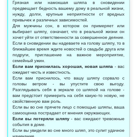
Грязная или намокшая шляпа в сновидении
предвещает бедность вашему дому в реальной жизни,
нужду, долги, крупные неприятности от вредных
привычек и различных зависимостей.
Для мужчины сон, в котором он примеряет или
выбирает шляпу, означает, что в реальной жизни он
хочет уйти от ответственности за совершенное деяние.
Если в сновидении вы надеваете на голову шляпу, то в
ближайшее время ждите новостей о свадьбе друга или
подруги, приглашение на важное мероприятие,
семейный ужин.
Если вам приснилась хорошая, новая шляпа
- вас
ожидает честь и известность.
Если вам приснилось, что вашу шляпу сорвало с
головы ветром - вы упустите свою выгоду.
Разглядывать себя в зеркале со шляпой на голове -
вам предстоит примерить на себя какую-то новую, не
свойственную вам роль.
Если вы во сне прячете лицо с помощью шляпы, ваша
самооценка пострадает от мнения окружающих.
Если вы потеряли шляпу
- вас ожидают тревожные
события в доме.
Если вы увидели во сне много шляп, это сулит удачное
начинание.