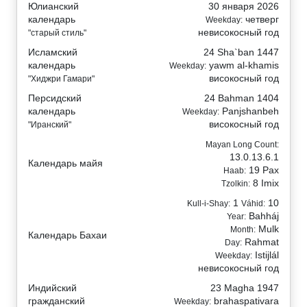
Юлианский
30 января 2026
календарь
четверг
Weekday:
невисокосный год
"старый стиль"
Исламский
24 Sha`ban 1447
календарь
yawm al-khamis
Weekday:
високосный год
"Хиджри Гамари"
Персидский
24 Bahman 1404
календарь
Panjshanbeh
Weekday:
високосный год
"Иранский"
Mayan Long Count:
13.0.13.6.1
Календарь майя
19 Pax
Haab:
8 Imix
Tzolkin:
1
10
Kull-i-Shay:
Váhid:
Bahháj
Year:
Mulk
Month:
Календарь Бахаи
Rahmat
Day:
Istijlál
Weekday:
невисокосный год
Индийский
23 Magha 1947
гражданский
brahaspativara
Weekday: