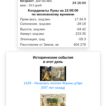
Возраст
:
дни час:мин,
24 16:04
макс - 29.5 дней
Координаты Луны на 12:00:00
по московскому времени
Прям.восх,
17:34.9
град:мин
Склонение,
-28:18
град:мин
Высота,
-04:42
град:мин
Азимут,
223:35
град:мин
Элонгация,
-59.3
град
Расстояние от Земли,
404 278
км
Исторические события
в этот день
1429 - Началась эпопея Жанны д’Арк
(597 лет назад)