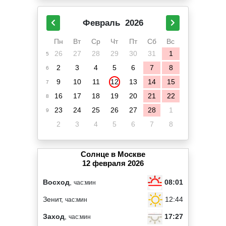
Февраль
2026
Пн
Вт
Ср
Чт
Пт
Сб
Вс
26
27
28
29
30
31
1
5
2
3
4
5
6
7
8
6
9
10
11
12
13
14
15
7
16
17
18
19
20
21
22
8
23
24
25
26
27
28
1
9
2
3
4
5
6
7
8
Солнце в Москве
12 февраля 2026
08:01
Восход
,
час:мин
12:44
Зенит,
час:мин
17:27
Заход
,
час:мин