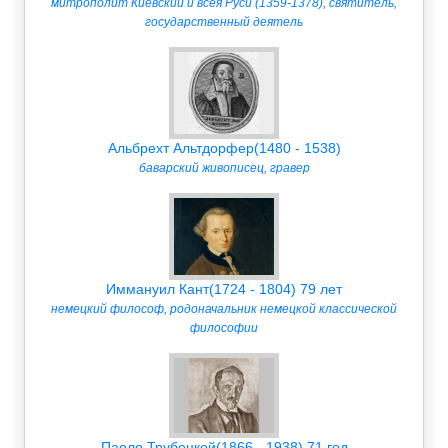
митрополит Киевский и всея Руси (1359-1378), святитель,
государственный деятель
Альбрехт Альтдорфер(1480 - 1538)
баварский живописец, гравер
Иммануил Кант(1724 - 1804) 79 лет
немецкий философ, родоначальник немецкой классической
философии
Паоло Трубецкой(1866 - 1938) 71 год