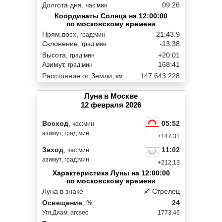
Долгота дня,
09:26
час:мин
Координаты Солнца на 12:00:00
по московскому времени
Прям.восх,
21:43.9
град:мин
Склонение,
-13:38
град:мин
Высота,
+20:01
град:мин
Азимут,
168:41
град:мин
Расстояние от Земли,
147 643 228
км
Луна в Москве
12 февраля 2026
05:52
Восход
,
час:мин
азимут, град:мин
+147:31
11:02
Заход
,
час:мин
азимут, град:мин
+212:13
Характеристика Луны на 12:00:00
по московскому времени
Луна в знаке
♐ Стрелец
Освещение
, %
24
Угл.Диам, arcsec
1773.46