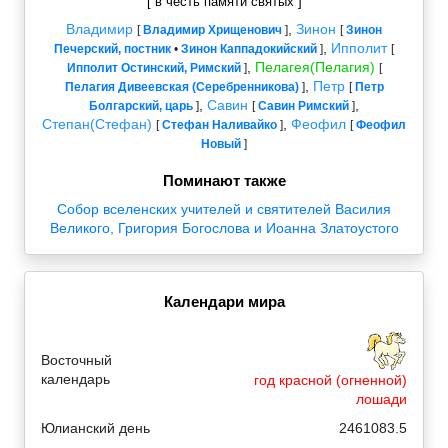
[ в честь памяти святых ]
Владимир
,
Зинон
[
Владимир Хрищенович
]
[
Зинон
,
Ипполит
Печерский, постник
•
Зинон Каппадокийский
]
[
,
Пелагея(Пелагия)
Ипполит Остинский, Римский
]
[
,
Петр
Пелагия Дивеевская (Серебренникова)
]
[
Петр
,
Савин
,
Болгарский, царь
]
[
Савин Римский
]
Степан(Стефан)
,
Феофил
[
Стефан Наливайко
]
[
Феофил
Новый
]
Поминают также
Собор вселенских учителей и святителей Василия
Великого, Григория Богослова и Иоанна Златоустого
Календари мира
Восточный
календарь
год красной (огненной)
лошади
Юлианский день
2461083.5