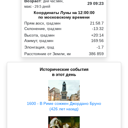
Возраст
:
дни час:мин,
29 09:23
макс - 29.5 дней
Координаты Луны на 12:00:00
по московскому времени
Прям.восх,
21:58.7
град:мин
Склонение,
-13:32
град:мин
Высота,
+20:14
град:мин
Азимут,
169:56
град:мин
Элонгация,
-1.7
град
Расстояние от Земли,
386 859
км
Исторические события
в этот день
1600 - В Риме сожжен Джордано Бруно
(426 лет назад)