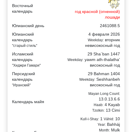
Восточный
календарь
год красной (огненной)
лошади
Юлианский день
2461088.5
Юлианский
4 февраля 2026
календарь
вторник
Weekday:
невисокосный год
"старый стиль"
Исламский
29 Sha`ban 1447
календарь
yawm ath-thalatha'
Weekday:
високосный год
"Хиджри Гамари"
Персидский
29 Bahman 1404
календарь
Seshhanbeh
Weekday:
високосный год
"Иранский"
Mayan Long Count:
13.0.13.6.6
Календарь майя
4 Kayab
Haab:
13 Cimi
Tzolkin:
1
10
Kull-i-Shay:
Váhid:
Bahháj
Year:
Mulk
Month: