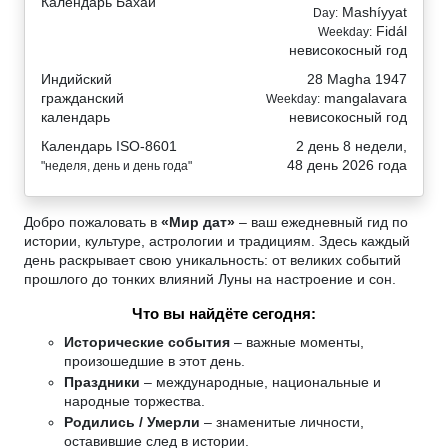
Календарь Бахаи
Mashíyyat
Day:
Fidál
Weekday:
невисокосный год
Индийский
28 Magha 1947
гражданский
mangalavara
Weekday:
календарь
невисокосный год
Календарь ISO-8601
2 день 8 недели,
48 день 2026 года
"неделя, день и день года"
Добро пожаловать в
«Мир дат»
– ваш ежедневный гид по
истории, культуре, астрологии и традициям. Здесь каждый
день раскрывает свою уникальность: от великих событий
прошлого до тонких влияний Луны на настроение и сон.
Что вы найдёте сегодня:
Исторические события
– важные моменты,
произошедшие в этот день.
Праздники
– международные, национальные и
народные торжества.
Родились / Умерли
– знаменитые личности,
оставившие след в истории.