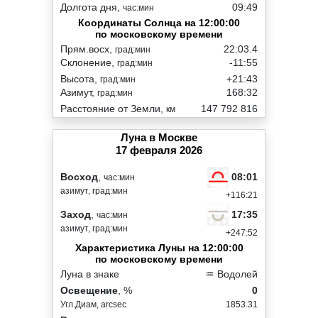
Долгота дня,
09:49
час:мин
Координаты Солнца на 12:00:00
по московскому времени
Прям.восх,
22:03.4
град:мин
Склонение,
-11:55
град:мин
Высота,
+21:43
град:мин
Азимут,
168:32
град:мин
Расстояние от Земли,
147 792 816
км
Луна в Москве
17 февраля 2026
08:01
Восход
,
час:мин
азимут, град:мин
+116:21
17:35
Заход
,
час:мин
азимут, град:мин
+247:52
Характеристика Луны на 12:00:00
по московскому времени
Луна в знаке
♒ Водолей
Освещение
, %
0
Угл.Диам, arcsec
1853.31