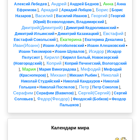
,
Андрей
,
Анна
Алексий Лебедев
]
[
Андрей Беднов
]
[
Анна
,
Аркадий
,
Борис
Ефремова
]
[
Аркадий Лобцов
]
[
Борис
,
Василий
,
Георгий
Назаров
]
[
Василий Иванов
]
[
Георгий
,
(Юрий) Всеволодович, Владимирский
]
Дмитрий(Димитрий)
[
Димитрий Кедроливанский
•
,
Евстафий
Димитрий Ильинский
•
Димитрий Казамацкий
]
[
,
Екатерина
,
Евстафий Сокольский
]
[
Екатерина Декалина
]
Иван(Иоанн)
[
Иоанн Артоболевский
•
Иоанн Алешковский
•
,
Исидор
Иоанн Тихомиров
•
Иоанн Шувалов
]
[
Исидор
,
Кирилл
Пелусиот
]
[
Кирилл Белый, Новоезерский
,
Коприй
(Новгородский)
]
[
Коприй Печенгский, Вологодский
,
Мария
,
Мефодий
]
[
Мария Виноградова
]
[
Мефодий
,
Михаил
,
Николай
(Красноперов)
]
[
Михаил Рыбин
]
[
Николай Студийский
•
Николай Кандауров
•
Николай
,
Петр
,
Голышев
•
Николай Поспелов
]
[
Петр Соколов
]
Серафим
,
Сергей(Сергий)
[
Серафим (Вавилов)
]
[
Сергий
,
Федор(Феодор)
Соловьев
]
[
Феодосий (Бобков)
•
Феодор
Пальшков
]
Календари мира