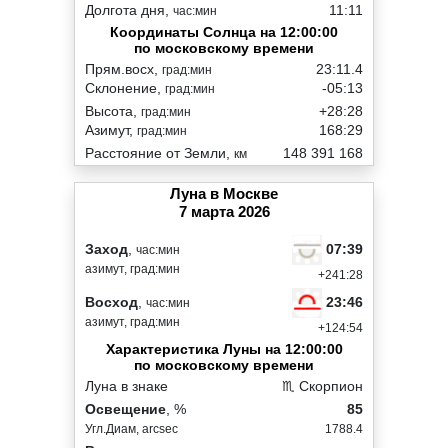
Долгота дня,
11:11
час:мин
Координаты Солнца на 12:00:00
по московскому времени
Прям.восх,
23:11.4
град:мин
Склонение,
-05:13
град:мин
Высота,
+28:28
град:мин
Азимут,
168:29
град:мин
Расстояние от Земли,
148 391 168
км
Луна в Москве
7 марта 2026
07:39
Заход
,
час:мин
азимут, град:мин
+241:28
23:46
Восход
,
час:мин
азимут, град:мин
+124:54
Характеристика Луны на 12:00:00
по московскому времени
Луна в знаке
♏ Скорпион
Освещение
, %
85
Угл.Диам, arcsec
1788.4