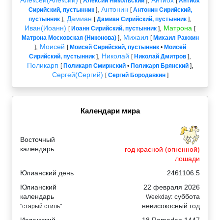
[
Алексий Никольский
]
[
Антиох
,
Антонин
Сирийский, пустынник
]
[
Антонин Сирийский,
,
Дамиан
,
пустынник
]
[
Дамиан Сирийский, пустынник
]
Иван(Иоанн)
,
Матрона
[
Иоанн Сирийский, пустынник
]
[
,
Михаил
Матрона Московская (Никонова)
]
[
Михаил Ражкин
,
Моисей
]
[
Моисей Сирийский, пустынник
•
Моисей
,
Николай
,
Сирийский, пустынник
]
[
Николай Дмитров
]
Поликарп
,
[
Поликарп Смирнский
•
Поликарп Брянский
]
Сергей(Сергий)
[
Сергий Бородавкин
]
Календари мира
Восточный
календарь
год красной (огненной)
лошади
Юлианский день
2461106.5
Юлианский
22 февраля 2026
календарь
суббота
Weekday:
невисокосный год
"старый стиль"
Исламский
18 Ramadan 1447