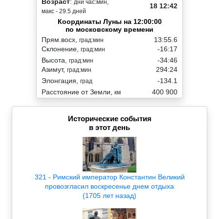
Возраст
:
дни час:мин,
18 12:42
макс - 29.5 дней
Координаты Луны на 12:00:00
по московскому времени
Прям.восх,
13:55.6
град:мин
Склонение,
-16:17
град:мин
Высота,
-34:46
град:мин
Азимут,
294:24
град:мин
Элонгация,
-134.1
град
Расстояние от Земли,
400 900
км
Исторические события
в этот день
321 - Римский император Константин Великий
провозгласил воскресенье днем отдыха
(1705 лет назад)