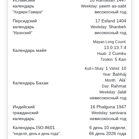
календарь
yawm as-sabt
Weekday:
високосный год
"Хиджри Гамари"
Персидский
17 Esfand 1404
календарь
Shanbeh
Weekday:
високосный год
"Иранский"
Mayan Long Count:
13.0.13.7.4
Календарь майя
2 Cumku
Haab:
5 Kan
Tzolkin:
1
10
Kull-i-Shay:
Váhid:
Bahháj
Year:
`Alá'
Month:
Календарь Бахаи
Rahmat
Day:
Jalál
Weekday:
невисокосный год
Индийский
16 Phalguna 1947
гражданский
sanivara
Weekday:
календарь
невисокосный год
Календарь ISO-8601
6 день 10 недели,
66 день 2026 года
"неделя, день и день года"