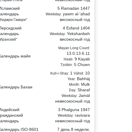
"старый стиль"
Исламский
5 Ramadan 1447
календарь
yawm al-'ahad
Weekday:
високосный год
"Хиджри Гамари"
Персидский
4 Esfand 1404
календарь
Yekshanbeh
Weekday:
високосный год
"Иранский"
Mayan Long Count:
13.0.13.6.11
Календарь майя
9 Kayab
Haab:
5 Chuen
Tzolkin:
1
10
Kull-i-Shay:
Váhid:
Bahháj
Year:
Mulk
Month:
Календарь Бахаи
Sharaf
Day:
Jamál
Weekday:
невисокосный год
Индийский
3 Phalguna 1947
гражданский
ravivara
Weekday:
календарь
невисокосный год
Календарь ISO-8601
7 день 8 недели,