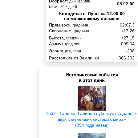
Возраст
:
дни час:мин,
05 02:00
макс - 29.5 дней
Координаты Луны на 12:00:00
по московскому времени
Прям.восх,
02:07.3
град:мин
Склонение,
+17:26
град:мин
Высота,
+27:15
град:мин
Азимут,
099:04
град:мин
Элонгация,
-298
град
Расстояние от Земли,
366 202
км
Исторические события
в этот день
1632 - Галилео Галилей публикует «Диалог о
двух главнейших системах мира»
(394 года назад)