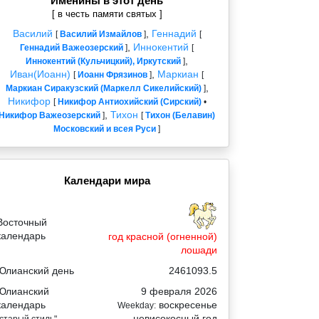
Именины в этот день
[ в честь памяти святых ]
Василий
,
Геннадий
[
Василий Измайлов
]
[
,
Иннокентий
Геннадий Важеозерский
]
[
,
Иннокентий (Кульчицкий), Иркутский
]
Иван(Иоанн)
,
Маркиан
[
Иоанн Фрязинов
]
[
,
Маркиан Сиракузский (Маркелл Сикелийский)
]
Никифор
[
Никифор Антиохийский (Сирский)
•
,
Тихон
Никифор Важеозерский
]
[
Тихон (Белавин)
Московский и всея Руси
]
Календари мира
Восточный
календарь
год красной (огненной)
лошади
Юлианский день
2461093.5
Юлианский
9 февраля 2026
календарь
воскресенье
Weekday:
невисокосный год