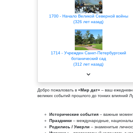
1700 - Начало Великой Северной войны
(326 лет назад)
1714 - Учрежден Санкт-Петербургский
ботанический сад
(312 лет назад)
Добро пожаловать в
«Мир дат»
– ваш ежедневны
великих событий прошлого до тонких влияний Л
Исторические события
– важные момент
Праздники
– международные, национальн
Родились / Умерли
– знаменитые личност
Именины
– православный календарь с и