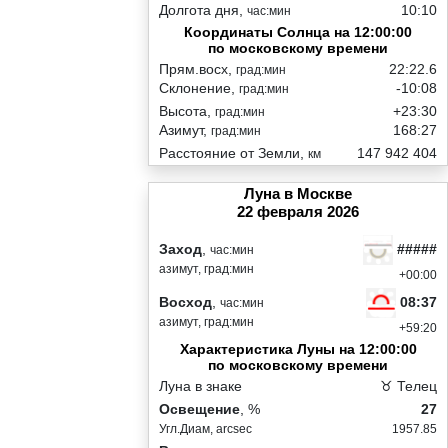
Долгота дня,
10:10
час:мин
Координаты Солнца на 12:00:00
по московскому времени
Прям.восх,
22:22.6
град:мин
Склонение,
-10:08
град:мин
Высота,
+23:30
град:мин
Азимут,
168:27
град:мин
Расстояние от Земли,
147 942 404
км
Луна в Москве
22 февраля 2026
#####
Заход
,
час:мин
азимут, град:мин
+00:00
08:37
Восход
,
час:мин
азимут, град:мин
+59:20
Характеристика Луны на 12:00:00
по московскому времени
Луна в знаке
♉ Телец
Освещение
, %
27
Угл.Диам, arcsec
1957.85