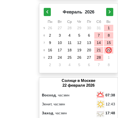
Февраль
2026
Пн
Вт
Ср
Чт
Пт
Сб
Вс
26
27
28
29
30
31
1
5
2
3
4
5
6
7
8
6
9
10
11
12
13
14
15
7
16
17
18
19
20
21
22
8
23
24
25
26
27
28
1
9
2
3
4
5
6
7
8
Солнце в Москве
22 февраля 2026
07:38
Восход
,
час:мин
12:43
Зенит,
час:мин
17:48
Заход
,
час:мин