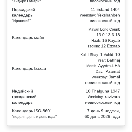
високосный год
"Хиджри Гамари"
Персидский
11 Esfand 1404
календарь
Yekshanbeh
Weekday:
високосный год
"Иранский"
Mayan Long Count:
13.0.13.6.18
Календарь майя
16 Kayab
Haab:
12 Etznab
Tzolkin:
1
10
Kull-i-Shay:
Váhid:
Bahháj
Year:
Ayyám-i-Há
Month:
Календарь Бахаи
`Azamat
Day:
Jamál
Weekday:
невисокосный год
Индийский
10 Phalguna 1947
гражданский
ravivara
Weekday:
календарь
невисокосный год
Календарь ISO-8601
7 день 9 недели,
60 день 2026 года
"неделя, день и день года"