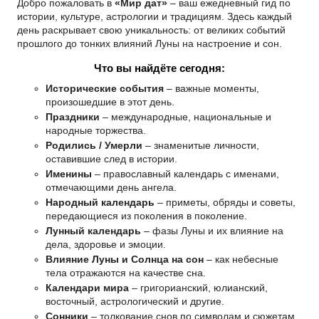
Добро пожаловать в
«Мир дат»
– ваш ежедневный гид по
истории, культуре, астрологии и традициям. Здесь каждый
день раскрывает свою уникальность: от великих событий
прошлого до тонких влияний Луны на настроение и сон.
Что вы найдёте сегодня:
Исторические события
– важные моменты,
произошедшие в этот день.
Праздники
– международные, национальные и
народные торжества.
Родились / Умерли
– знаменитые личности,
оставившие след в истории.
Именины
– православный календарь с именами,
отмечающими день ангела.
Народный календарь
– приметы, обряды и советы,
передающиеся из поколения в поколение.
Лунный календарь
– фазы Луны и их влияние на
дела, здоровье и эмоции.
Влияние Луны и Солнца на сон
– как небесные
тела отражаются на качестве сна.
Календари мира
– григорианский, юлианский,
восточный, астрологический и другие.
Сонники
– толкование снов по символам и сюжетам.