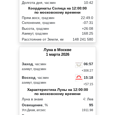
Долгота дня,
10:42
час:мин
Координаты Солнца на 12:00:00
по московскому времени
Прям.восх,
22:49.0
град:мин
Склонение,
-07:31
град:мин
Высота,
+26:08
град:мин
Азимут,
168:25
град:мин
Расстояние от Земли,
148 241 580
км
Луна в Москве
1 марта 2026
06:57
Заход
,
час:мин
азимут, град:мин
+306:27
15:18
Восход
,
час:мин
азимут, град:мин
+57:15
Характеристика Луны на 12:00:00
по московскому времени
Луна в знаке
♌ Лев
Освещение
, %
95
Угл.Диам, arcsec
1911.98