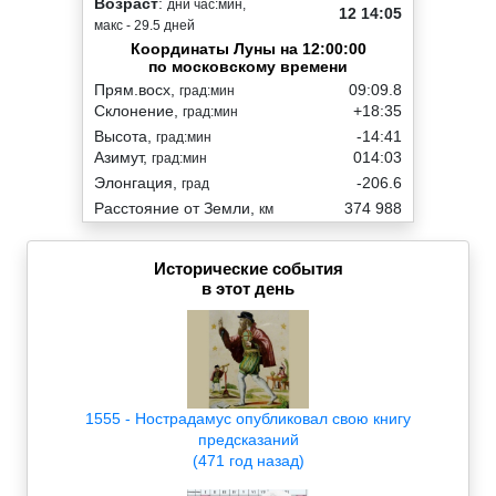
Возраст
:
дни час:мин,
12 14:05
макс - 29.5 дней
Координаты Луны на 12:00:00
по московскому времени
Прям.восх,
09:09.8
град:мин
Склонение,
+18:35
град:мин
Высота,
-14:41
град:мин
Азимут,
014:03
град:мин
Элонгация,
-206.6
град
Расстояние от Земли,
374 988
км
Исторические события
в этот день
1555 - Нострадамус опубликовал свою книгу
предсказаний
(471 год назад)