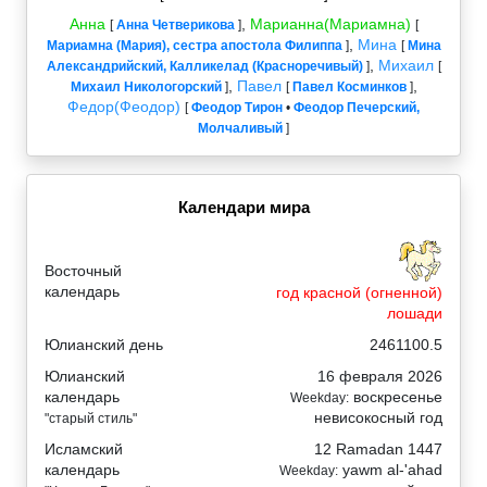
Анна
,
Марианна(Мариамна)
[
Анна Четверикова
]
[
,
Мина
Мариамна (Мария), сестра апостола Филиппа
]
[
Мина
,
Михаил
Александрийский, Калликелад (Красноречивый)
]
[
,
Павел
,
Михаил Никологорский
]
[
Павел Косминков
]
Федор(Феодор)
[
Феодор Тирон
•
Феодор Печерский,
Молчаливый
]
Календари мира
Восточный
календарь
год красной (огненной)
лошади
Юлианский день
2461100.5
Юлианский
16 февраля 2026
календарь
воскресенье
Weekday:
невисокосный год
"старый стиль"
Исламский
12 Ramadan 1447
календарь
yawm al-'ahad
Weekday: