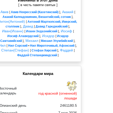
Именины в этот день
[ в честь памяти святых ]
Авив
,
Акакий
[
Авив Некресский (Кахетинский)
]
[
,
Акакий Каппадокиянин, Византийский, сотник
]
Антон(Антоний)
[
Антоний Марткопский, Иверский,
,
Давид
,
столпник
]
[
Давид Гареджийский
]
Иван(Иоанн)
,
Иосиф
[
Иоанн Зедазнийский
]
[
,
Исидор
Иосиф Алавердский
]
[
Исидор
,
Михаил
,
Самтавийский
]
[
Михаил Улумбийский
]
Нил
,
[
Нил Сорский
•
Нил Мироточивый, Афонский
]
Степан(Стефан)
,
Фаддей
[
Стефан Хирский
]
[
Фаддей Степанцминдский
]
Календари мира
Восточный
календарь
год красной (огненной)
лошади
Юлианский день
2461180.5
Юлианский
7 мая 2026