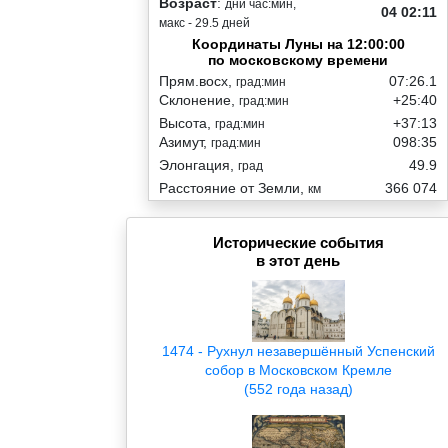
Возраст
:
дни час:мин,
04 02:11
макс - 29.5 дней
Координаты Луны на 12:00:00
по московскому времени
Прям.восх,
07:26.1
град:мин
Склонение,
+25:40
град:мин
Высота,
+37:13
град:мин
Азимут,
098:35
град:мин
Элонгация,
49.9
град
Расстояние от Земли,
366 074
км
Исторические события
в этот день
1474 - Рухнул незавершённый Успенский
собор в Московском Кремле
(552 года назад)