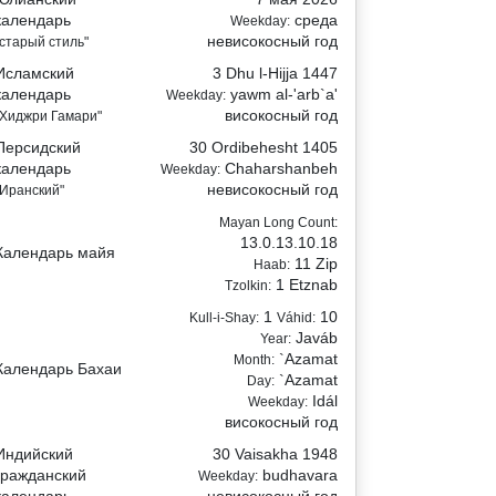
календарь
среда
Weekday:
невисокосный год
"старый стиль"
Исламский
3 Dhu l-Hijja 1447
календарь
yawm al-'arb`a'
Weekday:
високосный год
"Хиджри Гамари"
Персидский
30 Ordibehesht 1405
календарь
Chaharshanbeh
Weekday:
невисокосный год
"Иранский"
Mayan Long Count:
13.0.13.10.18
Календарь майя
11 Zip
Haab:
1 Etznab
Tzolkin:
1
10
Kull-i-Shay:
Váhid:
Javáb
Year:
`Azamat
Month:
Календарь Бахаи
`Azamat
Day:
Idál
Weekday:
високосный год
Индийский
30 Vaisakha 1948
гражданский
budhavara
Weekday:
календарь
невисокосный год