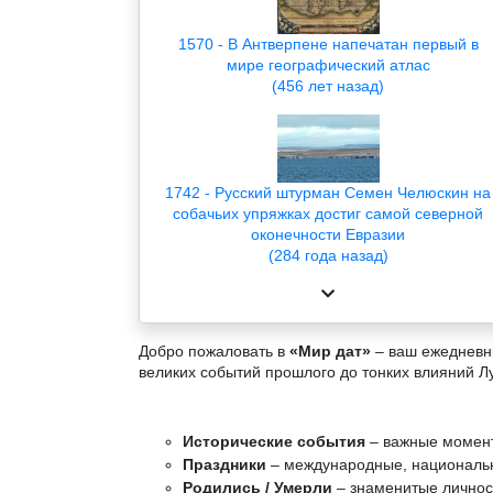
1570 - В Антверпене напечатан первый в
мире географический атлас
(456 лет назад)
1742 - Русский штурман Семен Челюскин на
собачьих упряжках достиг самой северной
оконечности Евразии
(284 года назад)
Добро пожаловать в
«Мир дат»
– ваш ежедневны
великих событий прошлого до тонких влияний Л
Исторические события
– важные момент
Праздники
– международные, национальн
Родились / Умерли
– знаменитые личност