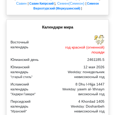
Савин
,
Семен(Симеон)
[
Савин Кипрский
]
[
Симеон
Верхотурский (Меркушинский)
]
Календари мира
Восточный
календарь
год красной (огненной)
лошади
Юлианский день
2461185.5
Юлианский
12 мая 2026
календарь
понедельник
Weekday:
невисокосный год
"старый стиль"
Исламский
8 Dhu l-Hijja 1447
календарь
yawm al-'ithnayn
Weekday:
високосный год
"Хиджри Гамари"
Персидский
4 Khordad 1405
календарь
Doshanbeh
Weekday:
невисокосный год
"Иранский"