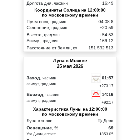
Долгота дня,
16:49
час:мин
Координаты Солнца на 12:00:00
по московскому времени
Прям.восх,
04:08.8
град:мин
Склонение,
+20:59
град:мин
Высота,
+54:53
град:мин
Азимут,
169:12
град:мин
Расстояние от Земли,
151 532 513
км
Луна в Москве
25 мая 2026
01:57
Заход
,
час:мин
азимут, град:мин
+273:17
14:16
Восход
,
час:мин
азимут, град:мин
+92:17
Характеристика Луны на 12:00:00
по московскому времени
Луна в знаке
♍ Дева
Освещение
, %
69
Угл.Диам, arcsec
1853.05