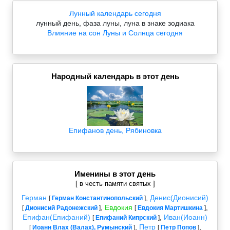
Лунный календарь сегодня
лунный день, фаза луны, луна в знаке зодиака
Влияние на сон Луны и Солнца сегодня
Народный календарь в этот день
Епифанов день, Рябиновка
Именины в этот день
[ в честь памяти святых ]
Герман
,
Денис(Дионисий)
[
Герман Константинопольский
]
,
Евдокия
,
[
Дионисий Радонежский
]
[
Евдокия Мартишкина
]
Епифан(Епифаний)
,
Иван(Иоанн)
[
Епифаний Кипрский
]
,
Петр
,
[
Иоанн Влах (Валах), Румынский
]
[
Петр Попов
]