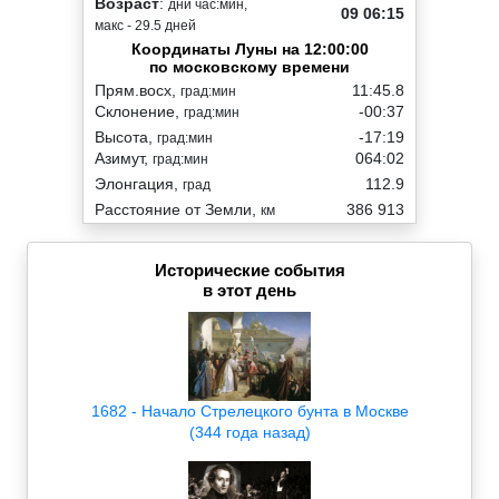
Возраст
:
дни час:мин,
09 06:15
макс - 29.5 дней
Координаты Луны на 12:00:00
по московскому времени
Прям.восх,
11:45.8
град:мин
Склонение,
-00:37
град:мин
Высота,
-17:19
град:мин
Азимут,
064:02
град:мин
Элонгация,
112.9
град
Расстояние от Земли,
386 913
км
Исторические события
в этот день
1682 - Начало Стрелецкого бунта в Москве
(344 года назад)