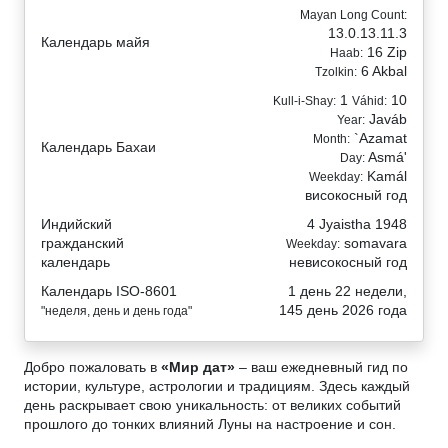
Mayan Long Count:
13.0.13.11.3
Календарь майя
16 Zip
Haab:
6 Akbal
Tzolkin:
1
10
Kull-i-Shay:
Váhid:
Javáb
Year:
`Azamat
Month:
Календарь Бахаи
Asmá'
Day:
Kamál
Weekday:
високосный год
Индийский
4 Jyaistha 1948
гражданский
somavara
Weekday:
календарь
невисокосный год
Календарь ISO-8601
1 день 22 недели,
145 день 2026 года
"неделя, день и день года"
Добро пожаловать в
«Мир дат»
– ваш ежедневный гид по
истории, культуре, астрологии и традициям. Здесь каждый
день раскрывает свою уникальность: от великих событий
прошлого до тонких влияний Луны на настроение и сон.