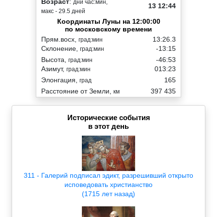
Возраст
:
дни час:мин,
13 12:44
макс - 29.5 дней
Координаты Луны на 12:00:00
по московскому времени
Прям.восх,
13:26.3
град:мин
Склонение,
-13:15
град:мин
Высота,
-46:53
град:мин
Азимут,
013:23
град:мин
Элонгация,
165
град
Расстояние от Земли,
397 435
км
Исторические события
в этот день
311 - Галерий подписал эдикт, разрешивший открыто
исповедовать христианство
(1715 лет назад)