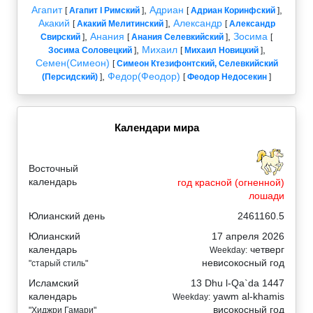
Агапит
,
Адриан
,
[
Агапит I Римский
]
[
Адриан Коринфский
]
Акакий
,
Александр
[
Акакий Мелитинский
]
[
Александр
,
Анания
,
Зосима
Свирский
]
[
Анания Селевкийский
]
[
,
Михаил
,
Зосима Соловецкий
]
[
Михаил Новицкий
]
Семен(Симеон)
[
Симеон Ктезифонтский, Селевкийский
,
Федор(Феодор)
(Персидский)
]
[
Феодор Недосекин
]
Календари мира
Восточный
календарь
год красной (огненной)
лошади
Юлианский день
2461160.5
Юлианский
17 апреля 2026
календарь
четверг
Weekday:
невисокосный год
"старый стиль"
Исламский
13 Dhu l-Qa`da 1447
календарь
yawm al-khamis
Weekday:
високосный год
"Хиджри Гамари"