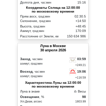
Долгота дня,
15:16
час:мин
Координаты Солнца на 12:00:00
по московскому времени
Прям.восх,
02:30.5
град:мин
Склонение,
+14:50
град:мин
Высота,
+48:45
град:мин
Азимут,
170:09
град:мин
Расстояние от Земли,
150 634 986
км
Луна в Москве
30 апреля 2026
03:59
Заход
,
час:мин
азимут, град:мин
+249:21
19:06
Восход
,
час:мин
азимут, град:мин
+116:59
Характеристика Луны на 12:00:00
по московскому времени
Луна в знаке
♎ Весы
Освещение
, %
98
Угл.Диам, arcsec
1803.99