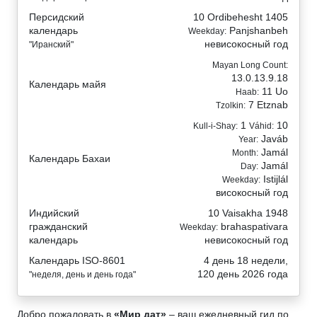
Персидский
10 Ordibehesht 1405
календарь
Panjshanbeh
Weekday:
невисокосный год
"Иранский"
Mayan Long Count:
13.0.13.9.18
Календарь майя
11 Uo
Haab:
7 Etznab
Tzolkin:
1
10
Kull-i-Shay:
Váhid:
Javáb
Year:
Jamál
Month:
Календарь Бахаи
Jamál
Day:
Istijlál
Weekday:
високосный год
Индийский
10 Vaisakha 1948
гражданский
brahaspativara
Weekday:
календарь
невисокосный год
Календарь ISO-8601
4 день 18 недели,
120 день 2026 года
"неделя, день и день года"
Добро пожаловать в
«Мир дат»
– ваш ежедневный гид по