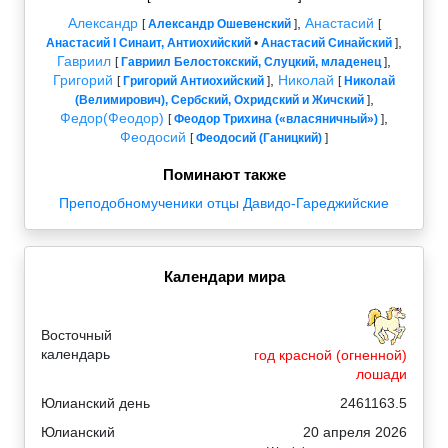
Александр
,
Анастасий
[
Александр Ошевенский
]
[
,
Анастасий I Синаит, Антиохийский
•
Анастасий Синайский
]
Гавриил
,
[
Гавриил Белостокский, Слуцкий, младенец
]
Григорий
,
Николай
[
Григорий Антиохийский
]
[
Николай
,
(Велимирович), Сербский, Охридский и Жичский
]
Федор(Феодор)
,
[
Феодор Трихина («власяничный»)
]
Феодосий
[
Феодосий (Ганицкий)
]
Поминают также
Преподобномученики отцы Давидо-Гареджийские
Календари мира
Восточный
календарь
год красной (огненной)
лошади
Юлианский день
2461163.5
Юлианский
20 апреля 2026