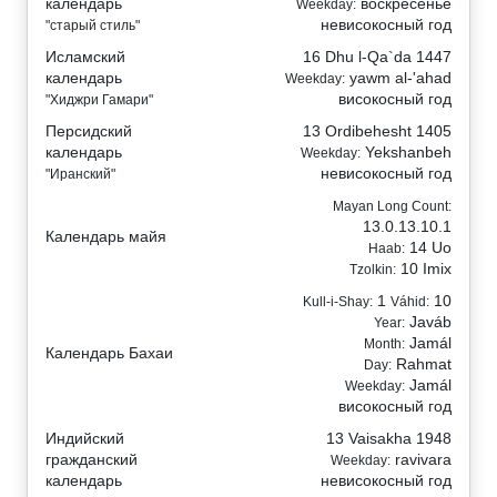
календарь
воскресенье
Weekday:
невисокосный год
"старый стиль"
Исламский
16 Dhu l-Qa`da 1447
календарь
yawm al-'ahad
Weekday:
високосный год
"Хиджри Гамари"
Персидский
13 Ordibehesht 1405
календарь
Yekshanbeh
Weekday:
невисокосный год
"Иранский"
Mayan Long Count:
13.0.13.10.1
Календарь майя
14 Uo
Haab:
10 Imix
Tzolkin:
1
10
Kull-i-Shay:
Váhid:
Javáb
Year:
Jamál
Month:
Календарь Бахаи
Rahmat
Day:
Jamál
Weekday:
високосный год
Индийский
13 Vaisakha 1948
гражданский
ravivara
Weekday:
календарь
невисокосный год