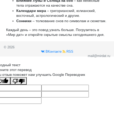
Влияние Луны и Солнца на сон
– как небесные
тела отражаются на качестве сна.
Календари мира
– григорианский, юлианский,
восточный, астрологический и другие.
Сонники
– толкование снов по символам и сюжетам.
Каждый день – это повод узнать больше. Погрузитесь в
«Мир дат» и откройте скрытые смыслы сегодняшнего дня.
© 2026
ВКонтакте
RSS
mail@mirdat.ru
одный текст
ните этот перевод
 отзыв поможет нам улучшить Google Переводчик