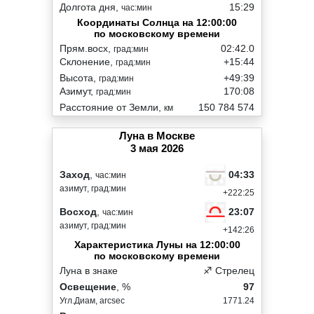
Долгота дня,
15:29
час:мин
Координаты Солнца на 12:00:00
по московскому времени
Прям.восх,
02:42.0
град:мин
Склонение,
+15:44
град:мин
Высота,
+49:39
град:мин
Азимут,
170:08
град:мин
Расстояние от Земли,
150 784 574
км
Луна в Москве
3 мая 2026
04:33
Заход
,
час:мин
азимут, град:мин
+222:25
23:07
Восход
,
час:мин
азимут, град:мин
+142:26
Характеристика Луны на 12:00:00
по московскому времени
Луна в знаке
♐ Стрелец
Освещение
, %
97
Угл.Диам, arcsec
1771.24