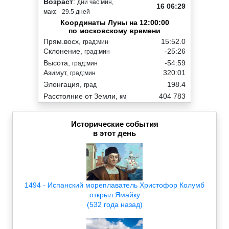
Возраст
:
дни час:мин,
16 06:29
макс - 29.5 дней
Координаты Луны на 12:00:00
по московскому времени
Прям.восх,
15:52.0
град:мин
Склонение,
-25:26
град:мин
Высота,
-54:59
град:мин
Азимут,
320:01
град:мин
Элонгация,
198.4
град
Расстояние от Земли,
404 783
км
Исторические события
в этот день
1494 - Испанский мореплаватель Христофор Колумб
открыл Ямайку
(532 года назад)