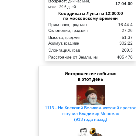
Возраст
:
дни час:мин,
17 04:00
макс - 29.5 дней
Координаты Луны на 12:00:00
по московскому времени
Прям.восх,
16:44.4
град:мин
Склонение,
-27:26
град:мин
Высота,
-51:37
град:мин
Азимут,
302:22
град:мин
Элонгация,
209.3
град
Расстояние от Земли,
405 478
км
Исторические события
в этот день
1113 - На Киевский Великокняжеский престо
вступил Владимир Мономах
(913 года назад)