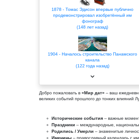
1878 - Томас Эдисон впервые публично
продемонстрировал изобретённый им
фонограф
(148 лет назад)
1904 - Началось строительство Панамского
канала
(122 года назад)
Добро пожаловать в
«Мир дат»
– ваш ежедневны
великих событий прошлого до тонких влияний Л
Исторические события
– важные момент
Праздники
– международные, национальн
Родились / Умерли
– знаменитые личност
Именины
– православный календарь с и