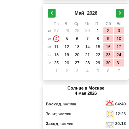
Май
2026
Пн
Вт
Ср
Чт
Пт
Сб
Вс
27
28
29
30
1
2
3
18
4
5
6
7
8
9
10
19
11
12
13
14
15
16
17
20
18
19
20
21
22
23
24
21
25
26
27
28
29
30
31
22
1
2
3
4
5
6
7
Солнце в Москве
4 мая 2026
04:40
Восход
,
час:мин
12:26
Зенит,
час:мин
20:13
Заход
,
час:мин