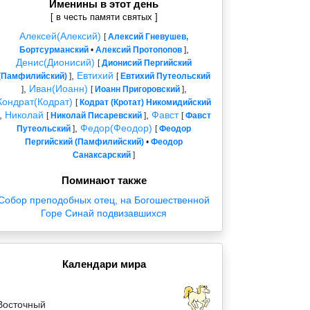
Именины в этот день
[ в честь памяти святых ]
Алексей(Алексий)
[
Алексий Гневушев,
,
Бортсурманский
•
Алексий Протопопов
]
Денис(Дионисий)
[
Дионисий Пергийский
,
Евтихий
(Памфилийский)
]
[
Евтихий Путеольский
,
Иван(Иоанн)
,
]
[
Иоанн Пригоровский
]
Кондрат(Кодрат)
[
Кодрат (Кротат) Никомидийский
,
Николай
,
Фавст
[
Николай Писаревский
]
[
Фавст
,
Федор(Феодор)
Путеольский
]
[
Феодор
Пергийский (Памфилийский)
•
Феодор
Санаксарский
]
Поминают также
Собор преподобных отец, на Богошественной
Горе Синай подвизавшихся
Календари мира
Восточный