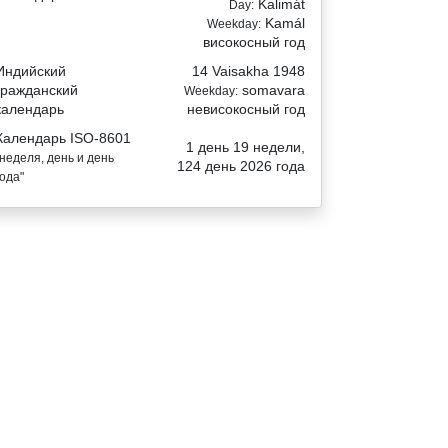
Kalimát
Day:
Kamál
Weekday:
високосный год
Индийский
14 Vaisakha 1948
гражданский
somavara
Weekday:
календарь
невисокосный год
Календарь ISO-8601
1 день 19 недели,
"неделя, день и день
124 день 2026 года
года"