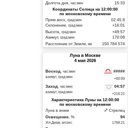
Долгота дня,
15:33
час:мин
Координаты Солнца на 12:00:00
по московскому времени
Прям.восх,
02:45.8
град:мин
Склонение,
+16:01
град:мин
Высота,
+49:57
град:мин
Азимут,
170:08
град:мин
Расстояние от Земли,
150 784 574
км
Луна в Москве
4 мая 2026
#####
Восход
,
час:мин
азимут, град:мин
+00:00
04:57
Заход
,
час:мин
азимут, град:мин
+216:21
Характеристика Луны на 12:00:00
по московскому времени
Луна в знаке
♐ Стрелец
Освещение
, %
94
Угл.Диам, arcsec
1768.21