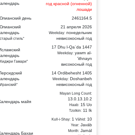
календарь
год красной (огненной)
лошади
Юлианский день
2461164.5
Юлианский
21 апреля 2026
календарь
понедельник
Weekday:
невисокосный год
"старый стиль"
17 Dhu l-Qa`da 1447
Исламский
yawm al-
Weekday:
календарь
'ithnayn
"Хиджри Гамари"
високосный год
Персидский
14 Ordibehesht 1405
календарь
Doshanbeh
Weekday:
невисокосный год
"Иранский"
Mayan Long Count:
13.0.13.10.2
Календарь майя
15 Uo
Haab:
11 Ik
Tzolkin:
1
10
Kull-i-Shay:
Váhid:
Javáb
Year:
Jamál
Month:
Календарь Бахаи