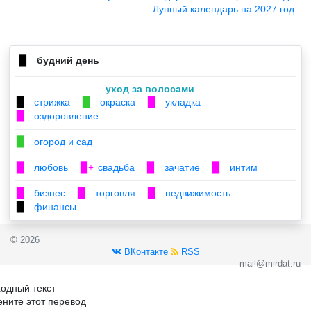
Лунный календарь на 2027 год
будний день
▉
уход за волосами
стрижка
окраска
укладка
▉
▉
▉
оздоровление
▉
огород и сад
▉
любовь
свадьба
зачатие
интим
▉
▉+
▉
▉
бизнес
торговля
недвижимость
▉
▉
▉
финансы
▉
© 2026
ВКонтакте
RSS
mail@mirdat.ru
одный текст
ните этот перевод