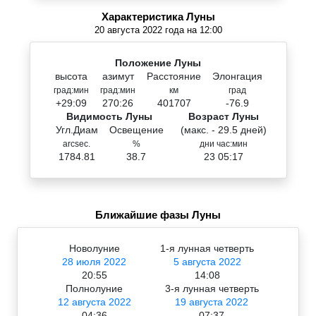
Характеристика Луны
20 августа 2022 года на 12:00
Положение Луны
высота
азимут
Расстояние
Элонгация
град:мин
град:мин
км
град
+29:09
270:26
401707
-76.9
Видимость Луны
Возраст Луны
Угл.Диам
Освещение
(макс. - 29.5 дней)
arcsec.
%
дни час:мин
1784.81
38.7
23 05:17
Ближайшие фазы Луны
Новолуние
1-я лунная четверть
28 июля 2022
5 августа 2022
20:55
14:08
Полнолуние
3-я лунная четверть
12 августа 2022
19 августа 2022
04:36
07:37