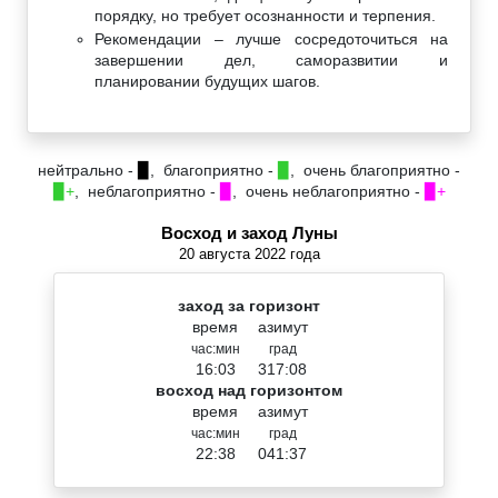
порядку, но требует осознанности и терпения.
Рекомендации – лучше сосредоточиться на
завершении дел, саморазвитии и
планировании будущих шагов.
нейтрально -
▉
, благоприятно -
▉
, очень благоприятно -
▉+
, неблагоприятно -
▉
, очень неблагоприятно -
▉+
Восход и заход Луны
20 августа 2022 года
заход за горизонт
время
азимут
час:мин
град
16:03
317:08
восход над горизонтом
время
азимут
час:мин
град
22:38
041:37