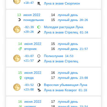
+18:47
Луна в знаке Скорпион
♏
13
июня 2022
14
лунный день
понедельник
15
лунный день
☽
20:26
Молодая растущая Луна
-02:39
🌔
+20:26
Луна в знаке Стрелец
♐
01:34
14
июня 2022
15
лунный день
вторник
16
лунный день
♂
21:57
Полнолуние
-03:07
🌕
14:53
+21:57
Луна в знаке Стрелец
♐
15
июня 2022
16
лунный день
среда
17
лунный день
☿
23:08
Взрослая убывающая Луна
-03:52
🌖
+23:08
Луна в знаке Козерог
♑
01:10
16
июня 2022
17
лунный день
четверг
18
лунный день
♃
23:54