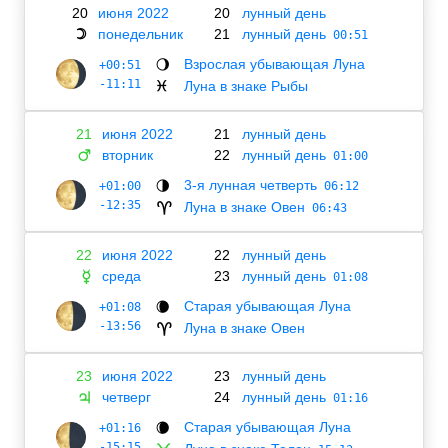
20
июня 2022
20
лунный день
понедельник
21
лунный день
☽
00:51
Взрослая убывающая Луна
+00:51
🌖
-11:11
Луна в знаке Рыбы
♓
21
июня 2022
21
лунный день
вторник
22
лунный день
♂
01:00
3-я лунная четверть
+01:00
🌗
06:12
-12:35
Луна в знаке Овен
♈
06:43
22
июня 2022
22
лунный день
среда
23
лунный день
☿
01:08
Старая убывающая Луна
+01:08
🌘
-13:56
Луна в знаке Овен
♈
23
июня 2022
23
лунный день
четверг
24
лунный день
♃
01:16
Старая убывающая Луна
+01:16
🌘
-15:15