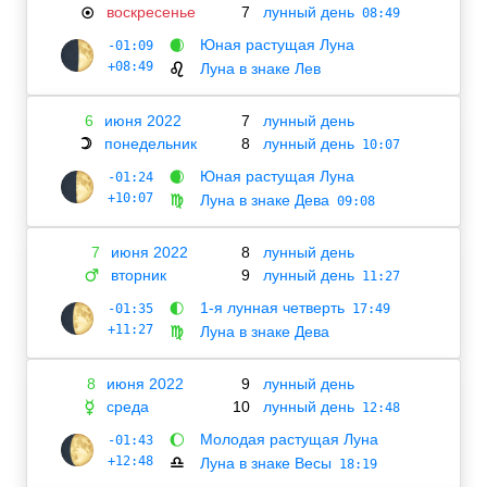
воскресенье
7
лунный день
☉
08:49
Юная растущая Луна
-01:09
🌒
+08:49
Луна в знаке Лев
♌
6
июня 2022
7
лунный день
понедельник
8
лунный день
☽
10:07
Юная растущая Луна
-01:24
🌒
+10:07
Луна в знаке Дева
♍
09:08
7
июня 2022
8
лунный день
вторник
9
лунный день
♂
11:27
1-я лунная четверть
-01:35
🌓
17:49
+11:27
Луна в знаке Дева
♍
8
июня 2022
9
лунный день
среда
10
лунный день
☿
12:48
Молодая растущая Луна
-01:43
🌔
+12:48
Луна в знаке Весы
♎
18:19