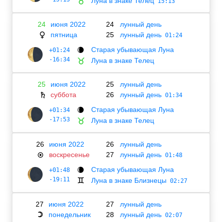
Луна в знаке Телец
♉
15:13
24
июня 2022
24
лунный день
пятница
25
лунный день
♀
01:24
Старая убывающая Луна
+01:24
🌘
-16:34
Луна в знаке Телец
♉
25
июня 2022
25
лунный день
суббота
26
лунный день
♄
01:34
Старая убывающая Луна
+01:34
🌘
-17:53
Луна в знаке Телец
♉
26
июня 2022
26
лунный день
воскресенье
27
лунный день
☉
01:48
Старая убывающая Луна
+01:48
🌘
-19:11
Луна в знаке Близнецы
♊
02:27
27
июня 2022
27
лунный день
понедельник
28
лунный день
☽
02:07