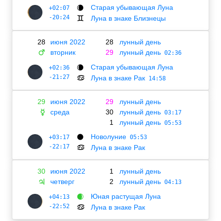
Старая убывающая Луна
+02:07
🌘
-20:24
Луна в знаке Близнецы
♊
28
июня 2022
28
лунный день
вторник
29
лунный день
♂
02:36
Старая убывающая Луна
+02:36
🌘
-21:27
Луна в знаке Рак
♋
14:58
29
июня 2022
29
лунный день
среда
30
лунный день
☿
03:17
1
лунный день
05:53
Новолуние
+03:17
🌑
05:53
-22:17
Луна в знаке Рак
♋
30
июня 2022
1
лунный день
четверг
2
лунный день
♃
04:13
Юная растущая Луна
+04:13
🌒
-22:52
Луна в знаке Рак
♋