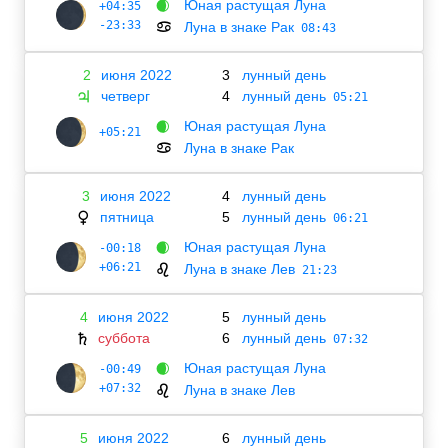
Юная растущая Луна
+04:35
🌒
-23:33
Луна в знаке Рак
♋
08:43
2
июня 2022
3
лунный день
четверг
4
лунный день
♃
05:21
Юная растущая Луна
🌒
+05:21
Луна в знаке Рак
♋
3
июня 2022
4
лунный день
пятница
5
лунный день
♀
06:21
Юная растущая Луна
-00:18
🌒
+06:21
Луна в знаке Лев
♌
21:23
4
июня 2022
5
лунный день
суббота
6
лунный день
♄
07:32
Юная растущая Луна
-00:49
🌒
+07:32
Луна в знаке Лев
♌
5
июня 2022
6
лунный день