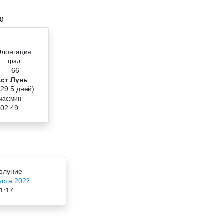
00
Элонгация
град
-66
аст Луны
 29.5 дней)
час:мин
 02:49
олуние
уста 2022
1:17