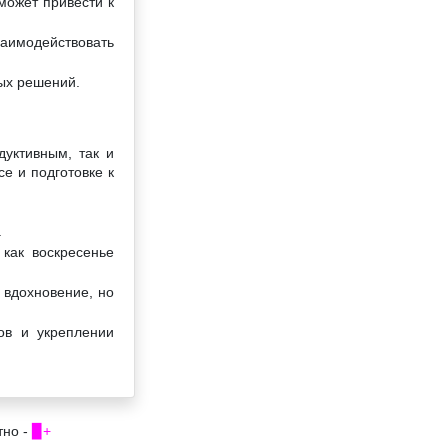
может привести к
заимодействовать
ых решений.
дуктивным, так и
е и подготовке к
.
как воскресенье
 вдохновение, но
ов и укреплении
тно -
▉+