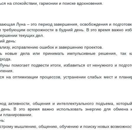
ься на спокойствии, гармонии и поиске вдохновения.
вающая Луна – это период завершения, освобождения и подготовки
и требующим осторожности в будний день. В это время важно избе
вершении текущих дел.
ий день:
нализу, исправлению ошибок и завершению проектов.
ь новые дела или принимать импульсивные решения, так ка
дхода.
Луны помогает подвести итоги, избавиться от ненужного и подгот
рпения.
ся на оптимизации процессов, устранении слабых мест и плани
иод активности, общения и интеллектуального подъема, которы
 день. В это время важно использовать энергию для обмена и
ом планировании.
нь:
ыстрому мышлению, общению, обучению и поиску новых возможнос