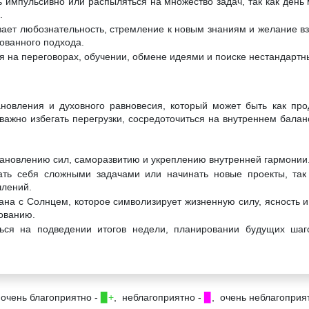
 импульсивно или распыляться на множество задач, так как день 
.
вает любознательность, стремление к новым знаниям и желание в
ованного подхода.
я на переговорах, обучении, обмене идеями и поиске нестандартн
ановления и духовного равновесия, который может быть как про
важно избегать перегрузки, сосредоточиться на внутреннем баланс
становлению сил, саморазвитию и укреплению внутренней гармонии
ать себя сложными задачами или начинать новые проекты, так 
шлений.
ана с Солнцем, которое символизирует жизненную силу, ясность и
рованию.
ься на подведении итогов недели, планировании будущих шаг
 очень благоприятно -
▉+
, неблагоприятно -
▉
, очень неблагоприя