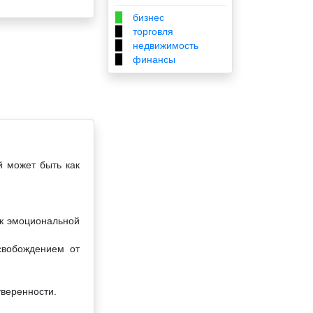
бизнес
▉
торговля
▉
недвижимость
▉
финансы
▉
й может быть как
 к эмоциональной
свобождением от
уверенности.