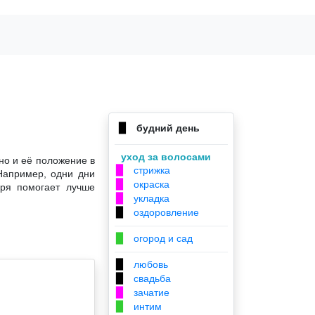
будний день
▉
уход за волосами
но и её положение в
стрижка
▉
Например, одни дни
окраска
▉
аря помогает лучше
укладка
▉
оздоровление
▉
огород и сад
▉
любовь
▉
свадьба
▉
зачатие
▉
интим
▉