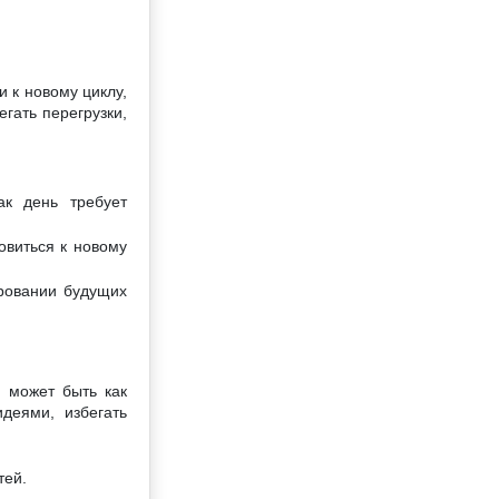
 к новому циклу,
гать перегрузки,
к день требует
овиться к новому
ровании будущих
й может быть как
деями, избегать
тей.