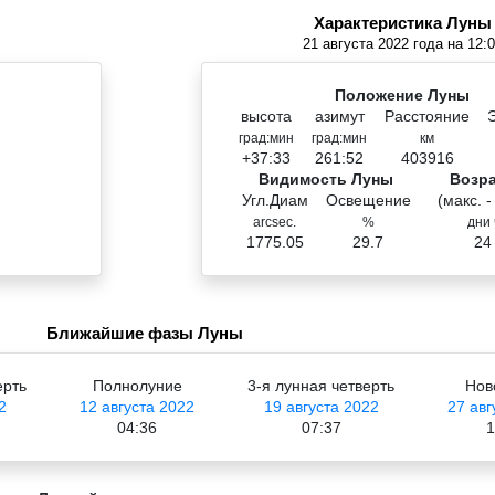
Характеристика Луны
21 августа 2022 года на 12:
Положение Луны
высота
азимут
Расстояние
град:мин
град:мин
км
+37:33
261:52
403916
Видимость Луны
Возр
Угл.Диам
Освещение
(макс. -
arcsec.
%
дни 
1775.05
29.7
24
Ближайшие фазы Луны
ерть
Полнолуние
3-я лунная четверть
Нов
2
12 августа 2022
19 августа 2022
27 авг
04:36
07:37
1