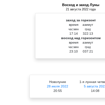
Восход и заход Луны
21 августа 2022 года
заход за горизонт
время
азимут
час:мин
град
17:14
322:13
восход над горизонтом
время
азимут
час:мин
град
23:10
037:21
Новолуние
1-я лунная четв
28 июля 2022
5 августа 202
20:55
14:08