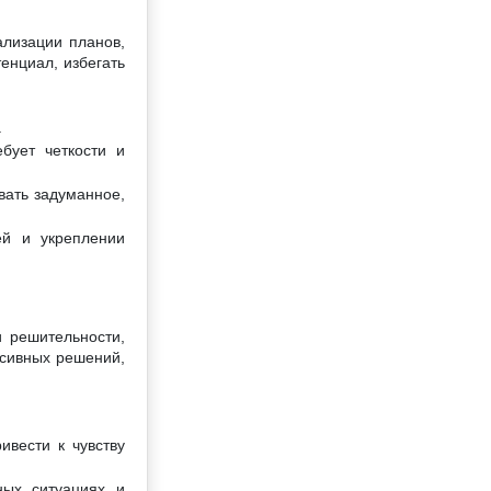
ализации планов,
енциал, избегать
.
бует четкости и
вать задуманное,
ей и укреплении
 решительности,
ьсивных решений,
ивести к чувству
ных ситуациях и