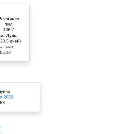
Элонгация
град
136.7
аст Луны
 29.5 дней)
час:мин
 05:10
луние
я 2022
:53
0
ь