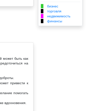
бизнес
▉
торговля
▉
недвижимость
▉
финансы
▉
й может быть как
средоточиться на
доброты.
ожет привести к
желание помогать
ке вдохновения.