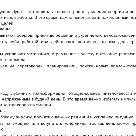
ущая Луна – это период активного роста, усиления энергии и ре
ктивной работы. В это время важно использовать накопленный пот
 целей.
день:
азвитию проектов, принятию решений и укреплению деловых связей
ать себя работой или действовать хаотично, так как день тре
ы усиливает мотивацию, стремление к успеху и желание реализо
кого подхода.
ься на переговорах, планировании, поиске новых возможност
риод глубинных трансформаций, эмоциональной интенсивности и
и напряженным в будний день. В это время важно избегать импул
и контролировать эмоции.
нь:
лубокому анализу, принятию важных решений и усилению интуиции.
ь на эмоциях или вступать в конфликты, так как день может пр
ию.
иливает стремление к контролю, желание разобраться в слож