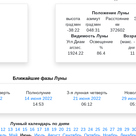
Положение Луны
высота
азимут
Расстояние
град:мин
град:мин
км
-38:22
048:31
372602
Видимость Луны
Возр
Угл.Диам
Освещение
(макс. -
arcsec.
%
дни 
1924.22
86.4
11
Ближайшие фазы Луны
верть
Полнолуние
3-я лунная четверть
Ново
2
14 июня 2022
21 июня 2022
29 июн
14:53
06:12
05
Лунный календарь по дням
12
13
14
15
16
17
18
19
20
21
22
23
24
25
26
27
28
29
3
ель
Май
Июнь
Июль
Август
Сентябрь
Октябрь
Ноябрь
Декабр