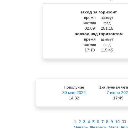
заход за горизонт
время
азимут
час:мин
град
02:09
251:15
восход над горизонтом
время
азимут
час:мин
град
17:10
115:45
Новолуние
1-я лунная чет
30 мая 2022
7 июня 202
14:32
17:49
1
2
3
4
5
6
7
8
9
10
11
Январь
Февраль
Март
Апр