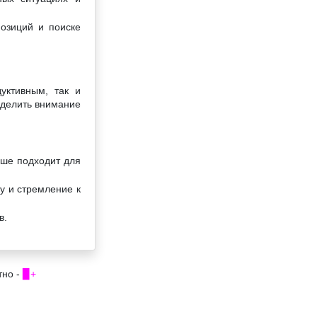
позиций и поиске
уктивным, так и
уделить внимание
ьше подходит для
у и стремление к
в.
тно -
▉+