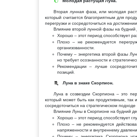
Молодая растущая Луна.
🌔
Вторая лунная фаза, или молодая раст
который считается благоприятным для проду
перегрузки и сосредоточиться на достижении
Влияние второй лунной фазы на будний 
Хорошо – этот период способствует р
Плохо – не рекомендуется перегруж
организованности.
Почему – энергетика второй фазы Лун
но требует осознанности и стратегичес
Рекомендации – лучше сосредоточит
позиций.
Луна в знаке Скорпион.
♏
Луна в созвездии Скорпиона – это пе
который может быть как продуктивным, так 
сосредоточиться на стратегическом подходе 
Влияние Луны в Скорпионе на будний де
Хорошо – этот период способствует г
Плохо – не рекомендуется действоват
напряженности и внутреннему давлен
Почему – энергетика Скорпиона ус