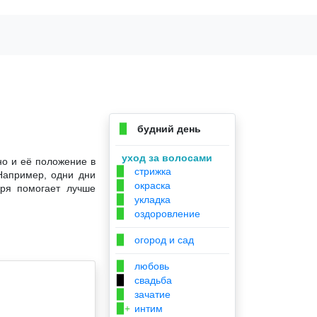
будний день
▉
уход за волосами
но и её положение в
стрижка
▉
Например, одни дни
окраска
▉
аря помогает лучше
укладка
▉
оздоровление
▉
огород и сад
▉
любовь
▉
свадьба
▉
зачатие
▉
интим
▉+