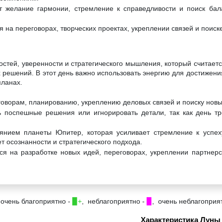
т желание гармонии, стремление к справедливости и поиск бал
 на переговорах, творческих проектах, укреплении связей и поиск
остей, уверенности и стратегического мышления, который считает
 решений. В этот день важно использовать энергию для достижения
планах.
говорам, планированию, укреплению деловых связей и поиску нов
 поспешные решения или игнорировать детали, так как день тр
янием планеты Юпитер, которая усиливает стремление к успеху
т осознанности и стратегического подхода.
ся на разработке новых идей, переговорах, укреплении партнер
 очень благоприятно -
▉+
, неблагоприятно -
▉
, очень неблагоприя
Характеристика Луны