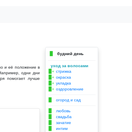
будний день
▉
уход за волосами
но и её положение в
стрижка
▉+
Например, одни дни
окраска
▉+
аря помогает лучше
укладка
▉+
оздоровление
▉+
огород и сад
▉
любовь
▉
свадьба
▉
зачатие
▉
интим
▉