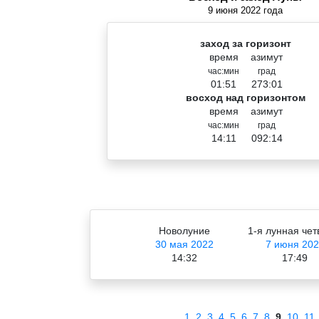
9 июня 2022 года
заход за горизонт
время
азимут
час:мин
град
01:51
273:01
восход над горизонтом
время
азимут
час:мин
град
14:11
092:14
Новолуние
1-я лунная чет
30 мая 2022
7 июня 202
14:32
17:49
1
2
3
4
5
6
7
8
9
10
11