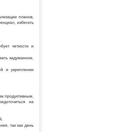
ализации планов,
енциал, избегать
.
бует четкости и
вать задуманное,
ей и укреплении
ак продуктивным,
редоточиться на
й.
ия, так как день