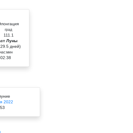
Элонгация
град
111.1
аст Луны
 29.5 дней)
час:мин
 02:38
луние
я 2022
:53
0