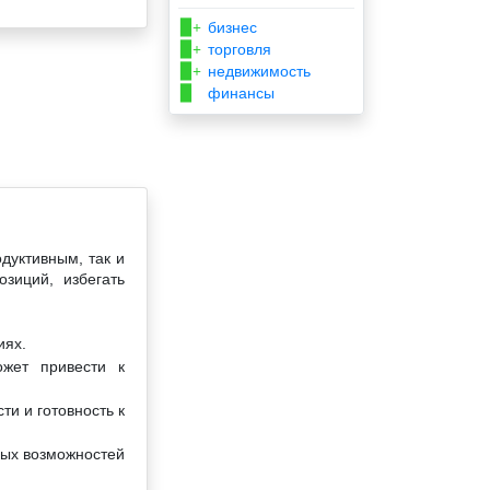
бизнес
▉+
торговля
▉+
недвижимость
▉+
финансы
▉
дуктивным, так и
зиций, избегать
иях.
ожет привести к
ти и готовность к
вых возможностей