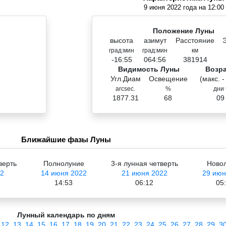
9 июня 2022 года на 12:00
Положение Луны
высота
азимут
Расстояние
град:мин
град:мин
км
-16:55
064:56
381914
Видимость Луны
Возр
Угл.Диам
Освещение
(макс. -
arcsec.
%
дни 
1877.31
68
09
Ближайшие фазы Луны
верть
Полнолуние
3-я лунная четверть
Ново
2
14 июня 2022
21 июня 2022
29 июн
14:53
06:12
05
Лунный календарь по дням
12
13
14
15
16
17
18
19
20
21
22
23
24
25
26
27
28
29
3