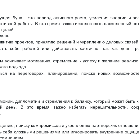
ущая Луна – это период активного роста, усиления энергии и ре
ктивной работы. В это время важно использовать накопленный пот
 целей.
день:
азвитию проектов, принятию решений и укреплению деловых связей
ать себя работой или действовать хаотично, так как день тре
ы усиливает мотивацию, стремление к успеху и желание реализо
кого подхода.
ься на переговорах, планировании, поиске новых возможност
рмонии, дипломатии и стремления к балансу, который может быть к
й день. В это время важно избегать нерешительности, сос
.
бщению, поиску компромиссов и укреплению партнерских отношени
ь себя сложными решениями или игнорировать внутренние ощущен
 сомнениям.