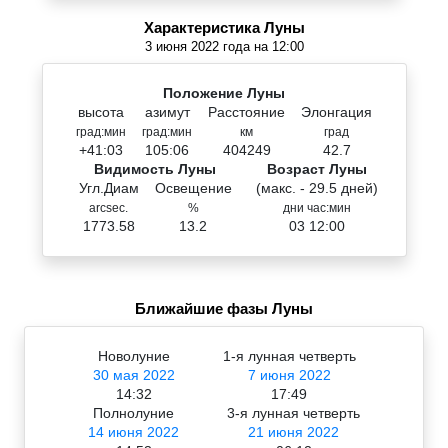
Характеристика Луны
3 июня 2022 года на 12:00
Положение Луны
высота
азимут
Расстояние
Элонгация
град:мин
град:мин
км
град
+41:03
105:06
404249
42.7
Видимость Луны
Возраст Луны
Угл.Диам
Освещение
(макс. - 29.5 дней)
arcsec.
%
дни час:мин
1773.58
13.2
03 12:00
Ближайшие фазы Луны
Новолуние
1-я лунная четверть
30 мая 2022
7 июня 2022
14:32
17:49
Полнолуние
3-я лунная четверть
14 июня 2022
21 июня 2022