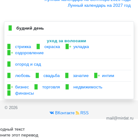
Лунный календарь на 2027 год
будний день
▉
уход за волосами
стрижка
окраска
укладка
▉
▉
▉+
оздоровление
▉+
огород и сад
▉
любовь
свадьба
зачатие
интим
▉
▉
▉
▉+
бизнес
торговля
недвижимость
▉+
▉
▉
финансы
▉
© 2026
ВКонтакте
RSS
mail@mirdat.ru
одный текст
ните этот перевод