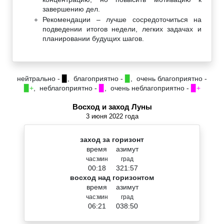
завершению дел.
Рекомендации – лучше сосредоточиться на
подведении итогов недели, легких задачах и
планировании будущих шагов.
нейтрально -
▉
, благоприятно -
▉
, очень благоприятно -
▉+
, неблагоприятно -
▉
, очень неблагоприятно -
▉+
Восход и заход Луны
3 июня 2022 года
заход за горизонт
время
азимут
час:мин
град
00:18
321:57
восход над горизонтом
время
азимут
час:мин
град
06:21
038:50