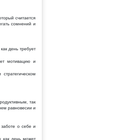
оторый считается
егать сомнений и
как день требует
ает мотивацию и
 стратегическом
родуктивным, так
нем равновесии и
 заботе о себе и
к как день может