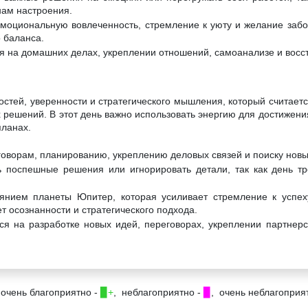
нам настроения.
эмоциональную вовлеченность, стремление к уюту и желание забот
о баланса.
я на домашних делах, укреплении отношений, самоанализе и восс
остей, уверенности и стратегического мышления, который считает
 решений. В этот день важно использовать энергию для достижения
планах.
говорам, планированию, укреплению деловых связей и поиску нов
 поспешные решения или игнорировать детали, так как день тр
янием планеты Юпитер, которая усиливает стремление к успеху
т осознанности и стратегического подхода.
ся на разработке новых идей, переговорах, укреплении партнер
 очень благоприятно -
▉+
, неблагоприятно -
▉
, очень неблагоприя