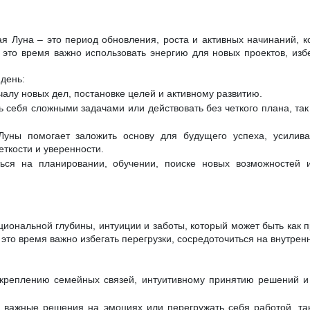
я Луна – это период обновления, роста и активных начинаний, к
 это время важно использовать энергию для новых проектов, изб
день:
чалу новых дел, постановке целей и активному развитию.
 себя сложными задачами или действовать без четкого плана, так 
Луны помогает заложить основу для будущего успеха, усилив
еткости и уверенности.
ься на планировании, обучении, поиске новых возможностей и
циональной глубины, интуиции и заботы, который может быть как п
это время важно избегать перегрузки, сосредоточиться на внутрен
укреплению семейных связей, интуитивному принятию решений и
 важные решения на эмоциях или перегружать себя работой, та