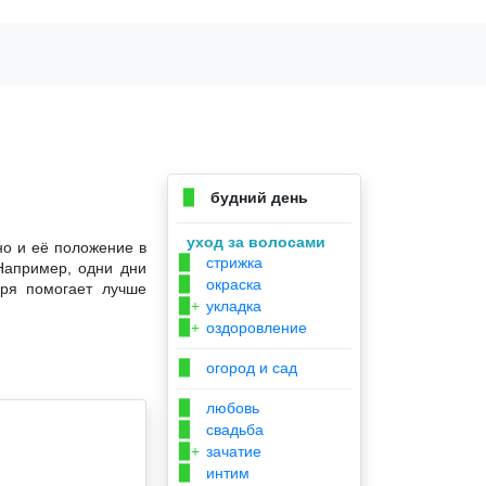
будний день
▉
уход за волосами
но и её положение в
стрижка
▉
Например, одни дни
окраска
▉
аря помогает лучше
укладка
▉+
оздоровление
▉+
огород и сад
▉
любовь
▉
свадьба
▉
зачатие
▉+
интим
▉