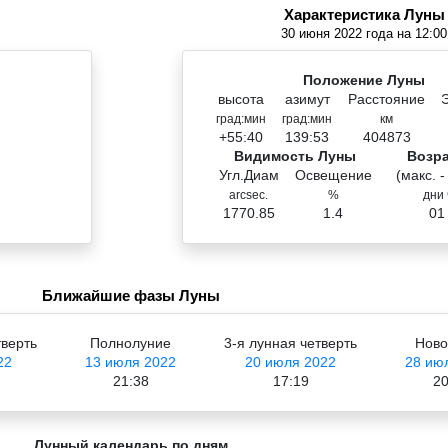
Характеристика Луны
30 июня 2022 года на 12:00
Положение Луны
высота
азимут
Расстояние
град:мин
град:мин
км
+55:40
139:53
404873
Видимость Луны
Возр
Угл.Диам
Освещение
(макс. -
arcsec.
%
дни 
1770.85
1.4
01
Ближайшие фазы Луны
тверть
Полнолуние
3-я лунная четверть
Ново
22
13 июля 2022
20 июля 2022
28 ию
21:38
17:19
20
Лунный календарь по дням