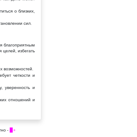
иться о близких,
тановлении сил.
ся благоприятным
 целей, избегать
ых возможностей.
ебует четкости и
, уверенность и
ских отношений и
тно -
▉+