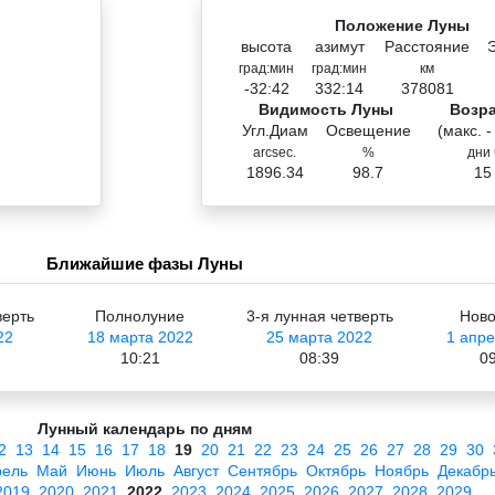
Положение Луны
высота
азимут
Расстояние
град:мин
град:мин
км
-32:42
332:14
378081
Видимость Луны
Возр
Угл.Диам
Освещение
(макс. -
arcsec.
%
дни 
1896.34
98.7
15
Ближайшие фазы Луны
верть
Полнолуние
3-я лунная четверть
Ново
22
18 марта 2022
25 марта 2022
1 апре
10:21
08:39
09
Лунный календарь по дням
2
13
14
15
16
17
18
19
20
21
22
23
24
25
26
27
28
29
30
рель
Май
Июнь
Июль
Август
Сентябрь
Октябрь
Ноябрь
Декабр
2019
2020
2021
2022
2023
2024
2025
2026
2027
2028
2029