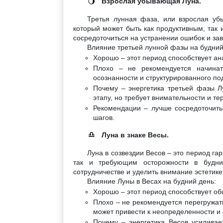
Взрослая убывающая Луна.
🌖
Третья лунная фаза, или взрослая уб
который может быть как продуктивным, так 
сосредоточиться на устранении ошибок и за
Влияние третьей лунной фазы на будний
Хорошо – этот период способствует а
Плохо – не рекомендуется начинат
осознанности и структурированного по
Почему – энергетика третьей фазы Лу
этапу, но требует внимательности и те
Рекомендации – лучше сосредоточить
шагов.
Луна в знаке Весы.
♎
Луна в созвездии Весов – это период га
так и требующим осторожности в будни
сотрудничестве и уделить внимание эстетике
Влияние Луны в Весах на будний день:
Хорошо – этот период способствует о
Плохо – не рекомендуется перегружат
может привести к неопределенности и
Почему – энергетика Весов усиливае