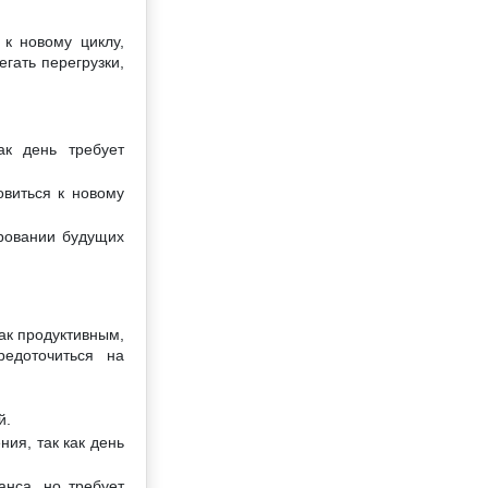
к новому циклу,
гать перегрузки,
к день требует
овиться к новому
ровании будущих
ак продуктивным,
редоточиться на
й.
ия, так как день
анса, но требует