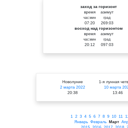
заход за горизонт
время
азимут
час:мин
град
07:20
269:03
восход над горизонтом
время
азимут
час:мин
град
20:12
097:03
Новолуние
1-я лунная чет
2 марта 2022
10 марта 20
20:38
13:46
1
2
3
4
5
6
7
8
9
10
11
1
Январь
Февраль
Март
Ап
2015
2016
2017
2018