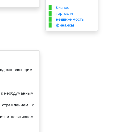
бизнес
▉
торговля
▉
недвижимость
▉
финансы
▉
к вдохновляющим,
и к необдуманным
 стремлением к
ния и позитивном