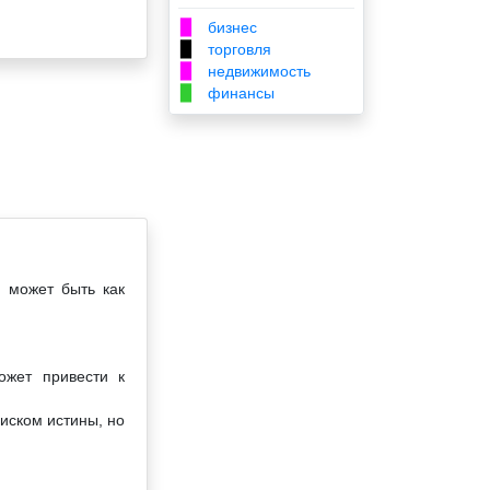
бизнес
▉
торговля
▉
недвижимость
▉
финансы
▉
й может быть как
ожет привести к
иском истины, но