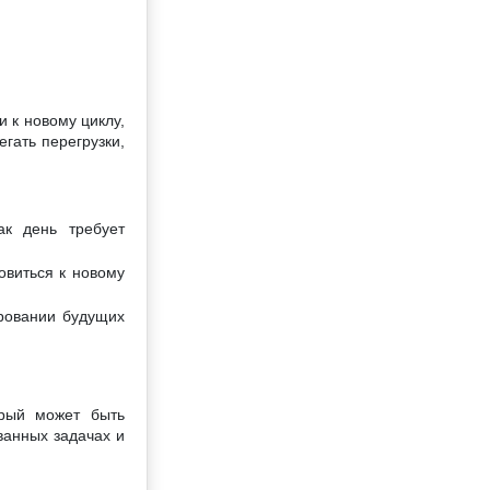
 к новому циклу,
гать перегрузки,
к день требует
овиться к новому
ровании будущих
орый может быть
ванных задачах и