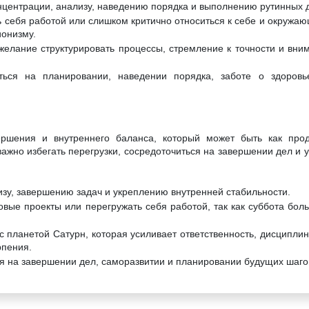
нцентрации, анализу, наведению порядка и выполнению рутинных 
 себя работой или слишком критично относиться к себе и окружающ
онизму.
желание структурировать процессы, стремление к точности и вни
ться на планировании, наведении порядка, заботе о здоров
ершения и внутреннего баланса, который может быть как прод
важно избегать перегрузки, сосредоточиться на завершении дел и 
изу, завершению задач и укреплению внутренней стабильности.
овые проекты или перегружать себя работой, так как суббота бол
с планетой Сатурн, которая усиливает ответственность, дисциплин
рпения.
я на завершении дел, саморазвитии и планировании будущих шаго