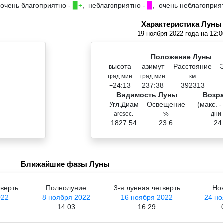
 очень благоприятно -
▉+
, неблагоприятно -
▉
, очень неблагоприя
Характеристика Луны
19 ноября 2022 года на 12:0
Положение Луны
высота
азимут
Расстояние
град:мин
град:мин
км
+24:13
237:38
392313
Видимость Луны
Возр
Угл.Диам
Освещение
(макс. -
arcsec.
%
дни 
1827.54
23.6
24
Ближайшие фазы Луны
тверть
Полнолуние
3-я лунная четверть
Но
022
8 ноября 2022
16 ноября 2022
24 но
14:03
16:29