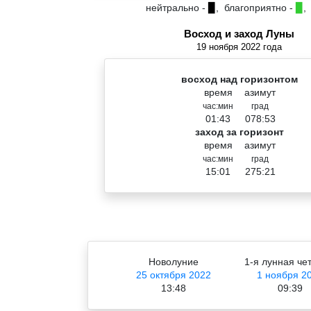
нейтрально -
▉
, благоприятно -
▉
,
Восход и заход Луны
19 ноября 2022 года
восход над горизонтом
время
азимут
час:мин
град
01:43
078:53
заход за горизонт
время
азимут
час:мин
град
15:01
275:21
Новолуние
1-я лунная че
25 октября 2022
1 ноября 2
13:48
09:39