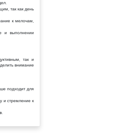
дел.
им, так как день
мание к мелочам,
ье и выполнении
уктивным, так и
уделить внимание
ьше подходит для
у и стремление к
в.