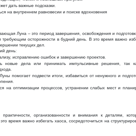
жет дать важные подсказки.
ься на внутреннем равновесии и поиске вдохновения
вающая Луна – это период завершения, освобождения и подготовки
и требующим осторожности в будний день. В это время важно избе
вершении текущих дел.
ий день:
нализу, исправлению ошибок и завершению проектов.
ь новые дела или принимать импульсивные решения, так ка
дхода.
Луны помогает подвести итоги, избавиться от ненужного и подгот
рпения.
ся на оптимизации процессов, устранении слабых мест и плани
 практичности, организованности и внимания к деталям, кот
это время важно избегать хаоса, сосредоточиться на структуриро