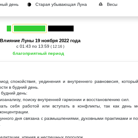
ный день
Старая убывающая Луна
Весы
🌘
♎
Влияние Луны 19 ноября 2022 года
с 01:43 по 13:59
( 12:16 )
благоприятный период
иод спокойствия, уединения и внутреннего равновесия, которы
сти в будний день.
 будний день:
моанализу, поиску внутренней гармонии и восстановлению сил.
ать себя работой или вступать в конфликты, так как день м
концентрации.
лунного дня связана с размышлениями, духовными практиками и по
.
едитации, чтения и неспешных прогулок.