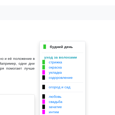
будний день
▉
уход за волосами
но и её положение в
стрижка
▉
Например, одни дни
окраска
▉
аря помогает лучше
укладка
▉
оздоровление
▉
огород и сад
▉
любовь
▉
свадьба
▉
зачатие
▉
интим
▉