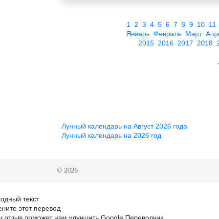
1
2
3
4
5
6
7
8
9
10
11
Январь
Февраль
Март
Апр
2015
2016
2017
2018
Лунный календарь на Август 2026 года
Лунный календарь на 2026 год
© 2026
одный текст
ните этот перевод
 отзыв поможет нам улучшить Google Переводчик