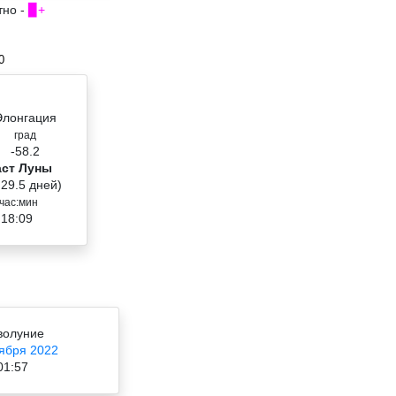
тно -
▉+
0
Элонгация
град
-58.2
аст Луны
 29.5 дней)
час:мин
 18:09
волуние
ября 2022
01:57