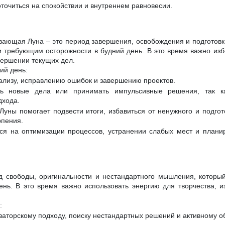
точиться на спокойствии и внутреннем равновесии.
вающая Луна – это период завершения, освобождения и подготовки
и требующим осторожности в будний день. В это время важно избе
вершении текущих дел.
ий день:
нализу, исправлению ошибок и завершению проектов.
ь новые дела или принимать импульсивные решения, так ка
дхода.
Луны помогает подвести итоги, избавиться от ненужного и подгот
рпения.
ся на оптимизации процессов, устранении слабых мест и плани
д свободы, оригинальности и нестандартного мышления, которы
ень. В это время важно использовать энергию для творчества, и
:
оваторскому подходу, поиску нестандартных решений и активному 