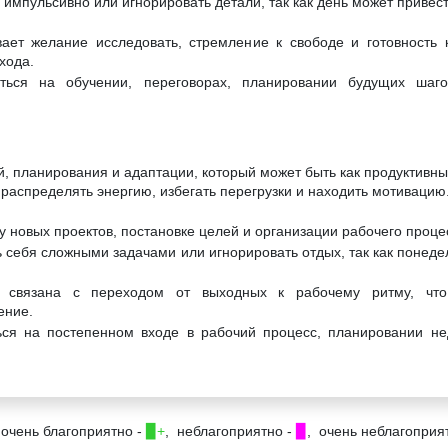
 импульсивно или игнорировать детали, так как день может привес
ает желание исследовать, стремление к свободе и готовность 
хода.
ться на обучении, переговорах, планировании будущих шаг
й, планирования и адаптации, который может быть как продуктивны
 распределять энергию, избегать перегрузки и находить мотивацию
у новых проектов, постановке целей и организации рабочего проце
 себя сложными задачами или игнорировать отдых, так как понеде
а связана с переходом от выходных к рабочему ритму, что
ение.
ься на постепенном входе в рабочий процесс, планировании не
 очень благоприятно -
▉+
, неблагоприятно -
▉
, очень неблагоприя