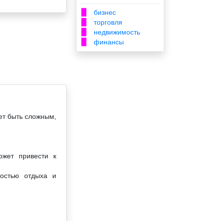
бизнес
▉
торговля
▉
недвижимость
▉
финансы
▉
ет быть сложным,
ожет привести к
мостью отдыха и