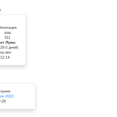
0
Элонгация
град
311
аст Луны
 29.5 дней)
час:мин
 12:14
луние
ля 2022
:28