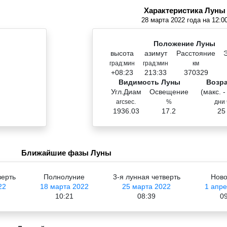
Характеристика Луны
28 марта 2022 года на 12:0
Положение Луны
высота
азимут
Расстояние
град:мин
град:мин
км
+08:23
213:33
370329
Видимость Луны
Возр
Угл.Диам
Освещение
(макс. -
arcsec.
%
дни 
1936.03
17.2
25
Ближайшие фазы Луны
верть
Полнолуние
3-я лунная четверть
Ново
22
18 марта 2022
25 марта 2022
1 апре
10:21
08:39
09