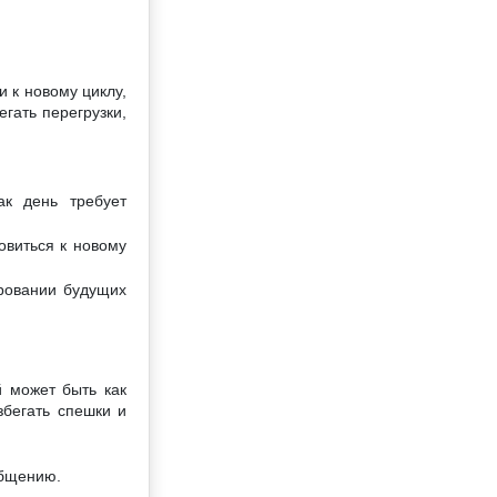
 к новому циклу,
гать перегрузки,
к день требует
овиться к новому
ровании будущих
й может быть как
збегать спешки и
общению.