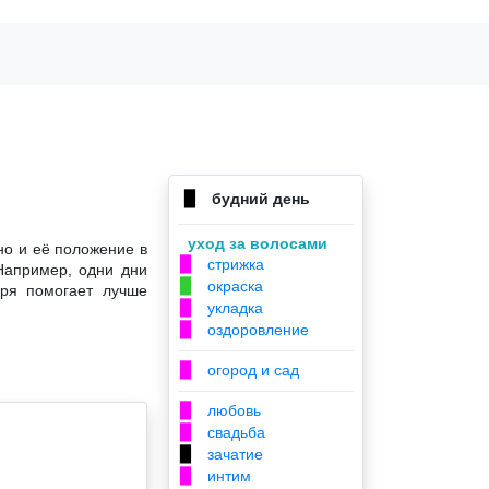
будний день
▉
уход за волосами
но и её положение в
стрижка
▉
Например, одни дни
окраска
▉
аря помогает лучше
укладка
▉
оздоровление
▉
огород и сад
▉
любовь
▉
свадьба
▉
зачатие
▉
интим
▉