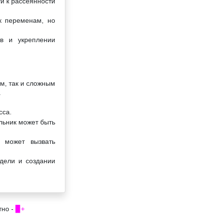
ти к рассеянности
к переменам, но
ов и укреплении
м, так и сложным
.
сса.
льник может быть
 может вызвать
дели и создании
тно -
▉+