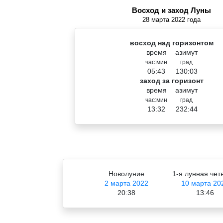
Восход и заход Луны
28 марта 2022 года
восход над горизонтом
время
азимут
час:мин
град
05:43
130:03
заход за горизонт
время
азимут
час:мин
град
13:32
232:44
Новолуние
1-я лунная чет
2 марта 2022
10 марта 20
20:38
13:46